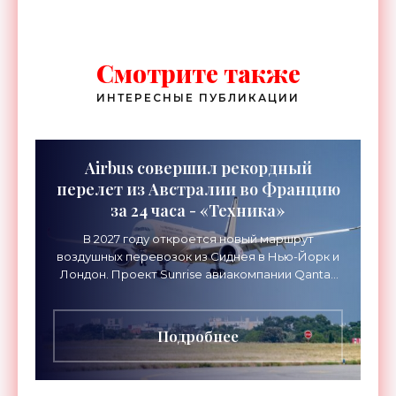
Смотрите также
ИНТЕРЕСНЫЕ ПУБЛИКАЦИИ
Airbus совершил рекордный
перелет из Австралии во Францию
за 24 часа - «Техника»
В 2027 году откроется новый маршрут
воздушных перевозок из Сиднея в Нью-Йорк и
Лондон. Проект Sunrise авиакомпании Qantas
Airways организует беспосадочные перелеты
длительностью до 24
Подробнее