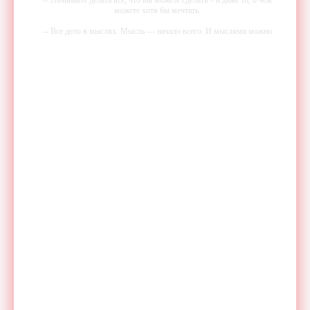
можете хотя бы мечтать.
-- Все дело в мыслях. Мысль — начало всего. И мыслями можно
управлять. И поэтому главное дело совершенствования: работать над
мыслями.
-- Идите уверенно по направлению к мечте. Живите той жизнью,
которую вы сами себе придумали.
-- Самое большое богатство — это ум. Самая большая нищета —
глупость. Из всех страхов самый пугающий — самолюбование.
-- Лучшее, что можно сделать с хорошим советом, это пропустить его
мимо ушей. Он никогда не бывает полезен никому, кроме того, кто
его дал.
-- Люблю давать советы и очень не люблю, когда их дают мне.