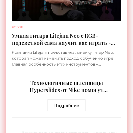
РОБОТЫ
Умная гитара Litejam Neo с RGB-
подсветкой сама научит вас играть -
«Гаджеты»
Компания Litejam представила линейку гитар Neo,
которая может изменить подход к обучению игре.
Главная особенность этих инструментов –
встроенная RGB-подсветка грифа. Светодиоды
синхронизируются с
Технологичные шлепанцы
Hyperslides от Nike помогут
расслабить усталые ноги после
тренировки - «Гаджеты»
Подробнее
-- Начинайте делать все, что вы можете сделать – и даже то, о чем