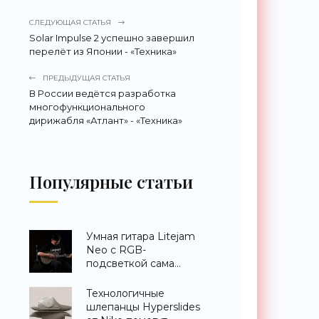
СЛЕДУЮЩАЯ СТАТЬЯ
Solar Impulse 2 успешно завершил
перелёт из Японии - «Техника»
ПРЕДЫДУЩАЯ СТАТЬЯ
В России ведётся разработка
многофункционального
дирижабля «Атлант» - «Техника»
Популярные статьи
Умная гитара Litejam
Neo с RGB-
подсветкой сама
научит вас играть -
«Гаджеты»
Технологичные
шлепанцы Hyperslides