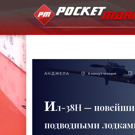
АНДЖЕЛА
6 минут чтения
И
л-38Н — новейши
подводными лодками