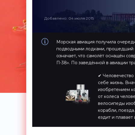
Добавлено: 04 июля 2015
Морская авиация получила очередн
подводными лодками, прошедший 
означает, что самолёт оснащён со
П-38». По заведённой в авиации тр
✔ Человечество 
себе жизнь. Вна
изобретением ко
от колеса челов
велосипеды изоб
корабли, поезда…
ездит и плавает 