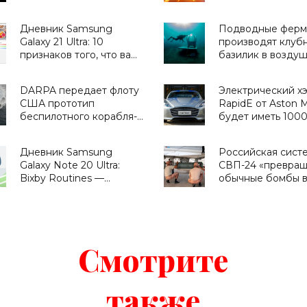
«Космос»
ИИ - «Смартфоны
Дневник Samsung
Подводные фер
Galaxy 21 Ultra: 10
производят клуб
признаков того, что вам
базилик в возду
нужен этот смартфон -
камерах – италья
«Смартфоны»
проект Nemo’s Ga
DARPA передает флоту
Электрический х
«Технологии»
США прототип
RapidE от Aston M
беспилотного корабля-
будет иметь 1000
охотника за
сильный привод и
субмаринами -
хода в 320 км (ви
Дневник Samsung
Российская сист
«Техника»
«Транспорт»
Galaxy Note 20 Ultra:
СВП-24 «превращ
Bixby Routines —
обычные бомбы 
сценарии,
высокоточное ор
приближающие
«Оружие»
будущее - «Смартфоны»
Смотрите
также