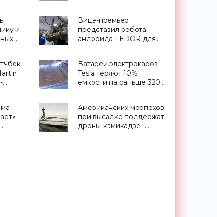
»
пиратским флагом -
«Оружие»
мы
Вице-премьер
нику и
представил робота-
шных
андроида FEDOR для
нский
космической программы
rden -
- «Роботы»
этчбек
Батареи электрокаров
artin
Tesla теряют 10%
-
емкости на раньше 320
 запас
тыс. пробега -
део) -
«Транспорт»
ема
Американских морпехов
ает»
при высадке поддержат
в
дроны-камикадзе -
ужие -
«Оружие»