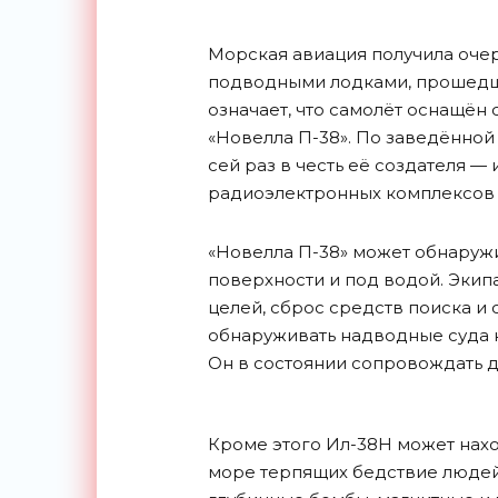
Морская авиация получила оче
подводными лодками, прошедш
означает, что самолёт оснащё
«Новелла П-38». По заведённой
сей раз в честь её создателя —
радиоэлектронных комплексов 
«Новелла П-38» может обнаружив
поверхности и под водой. Экип
целей, сброс средств поиска и 
обнаруживать надводные суда на
Он в состоянии сопровождать д
Кроме этого Ил-38Н может нахо
море терпящих бедствие людей.