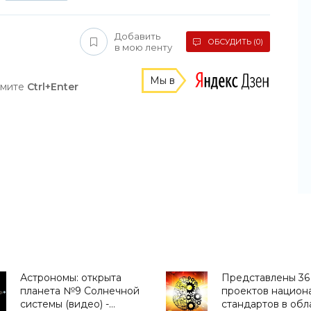
Добавить
ОБСУДИТЬ (0)
в мою ленту
Мы в
жмите
Ctrl+Enter
Астрономы: открыта
Представлены 36
планета №9 Солнечной
проектов национ
системы (видео) -
стандартов в обл