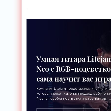
Умная гитара Liteja
Neo с RGB-подсветк
сама научит вас игр
- «Гаджеты»
Компания Litejam представила линейку гита
которая может изменить подход к обучению
Главная особенность этих инструментов –
встроенная RGB-подсветка грифа. Светод