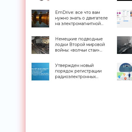
стартапа H2OMetr -
«Для дома»
EmDrive: все что вам
нужно знать о двигателе
на электромагнитной
тяге - «Космос»
Немецкие подводные
лодки Второй мировой
войны: «волчьи стаи»
Вермахта - «Техника»
Утвержден новый
порядок регистрации
радиоэлектронных
средств - «Смартфоны»