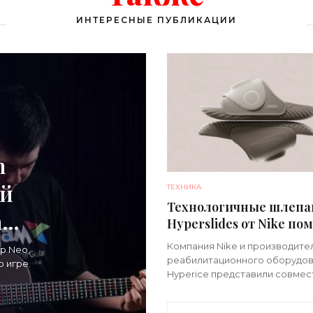
ИНТЕРЕСНЫЕ ПУБЛИКАЦИИ
m
ой
ТЕХНИКА
Технологичные шлеп
ать
Hyperslides от Nike по
расслабить усталые н
Компания Nike и производите
р Neo,
после тренировки -
реабилитационного оборудо
 игре.
«Гаджеты»
Hyperice представили совме
новинку – высокотехнологич
иоды
шлепанцы, ставка в которых 