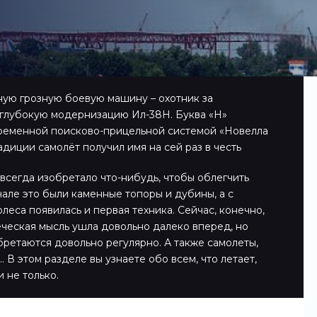
ую грозную боевую машину – охотник за
глубокую модернизацию Ил-38Н. Буква «Н»
временной поисково-прицельной системой «Новелла
адиции самолёт получил имя на сей раз в честь
всегда изобретало что-нибудь, чтобы облегчить
чале это были каменные топоры и дубины, а с
леса появилась и первая техника. Сейчас, конечно,
еческая мысль ушла довольно далеко вперед, но
ретаются довольно регулярно. А также самолеты,
 В этом разделе вы узнаете обо всем, что летает,
и не только.