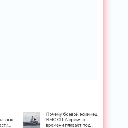
Почему боевой эсминец
альных
ВМС США время от
асти
времени плавает под