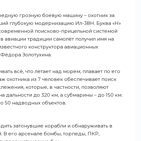
редную грозную боевую машину – охотник за
ий глубокую модернизацию Ил-38Н. Буква «Н»
н современной поисково-прицельной системой
 в авиации традиции самолёт получил имя на
 известного конструктора авиационных
Фёдора Золотухина.
ать всё, что летает над морем, плавает по его
аж охотника из 7 человек обеспечивает поиск
слежения, которые, в частности, позволяют
 дальности до 320 км, а субмарины – до 150 км.
о 50 надводных объектов.
дить затонувшие корабли и обнаруживать в
 В его арсенале бомбы, торпеды, ПКР,