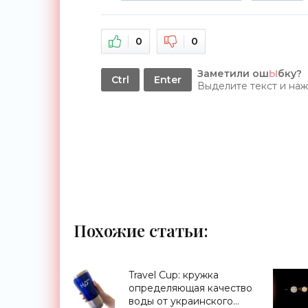
0
0
Заметили ош
Ы
бку?
Ctrl
Enter
Выделите текст и на
Похожие статьи:
Travel Cup: кружка
определяющая качество
воды от украинского