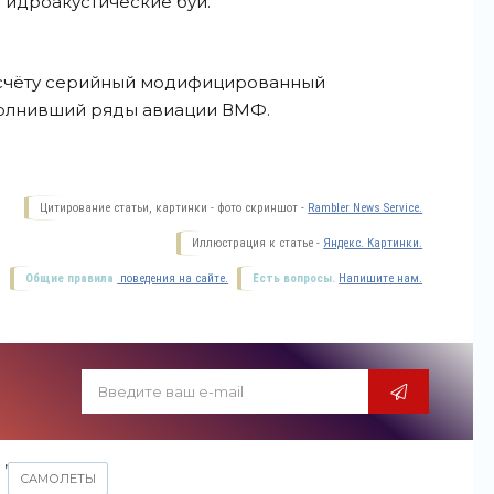
гидроакустические буи.
 счёту серийный модифицированный
полнивший ряды авиации
ВМФ.
Цитирование статьи, картинки - фото скриншот -
Rambler News Service.
Иллюстрация к статье -
Яндекс. Картинки.
Общие правила
поведения на сайте.
Есть вопросы.
Напишите нам.
,
САМОЛЕТЫ