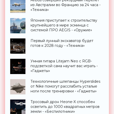
Airbus совершил рекордный перелет
из Австралии во Францию за 24 часа -
«Техника»
Япония приступает к строительству
крупнейшего в мире эсминца с
системой ПРО AEGIS - «Оружие»
Первый лунный экскаватор будет
готов к 2028 году - «Техника»
Умная гитара Litejam Neo с RGB-
подсветкой сама научит вас играть -
«Гаджеты»
Технологичные шлепанцы Hyperslides
от Nike помогут расслабить усталые
ноги после тренировки - «Гаджеты»
Тросовый дрон Heone-X способен
осветить до 1000 квадратных метров
земли - «Беспилотники»