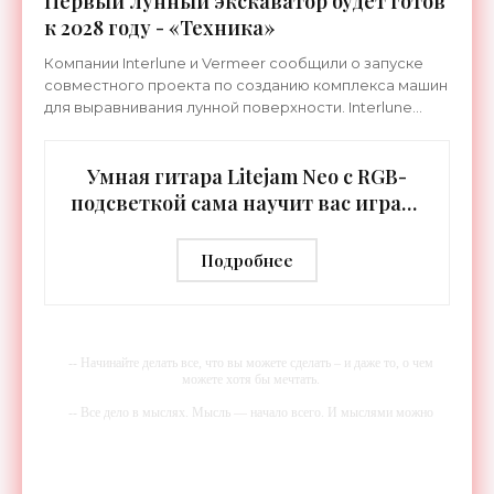
Первый лунный экскаватор будет готов
к 2028 году - «Техника»
Компании Interlune и Vermeer сообщили о запуске
совместного проекта по созданию комплекса машин
для выравнивания лунной поверхности. Interlune
специализируется на робототехнике и космической
Умная гитара Litejam Neo с RGB-
подсветкой сама научит вас играть
- «Гаджеты»
Подробнее
-- Начинайте делать все, что вы можете сделать – и даже то, о чем
можете хотя бы мечтать.
-- Все дело в мыслях. Мысль — начало всего. И мыслями можно
управлять. И поэтому главное дело совершенствования: работать над
мыслями.
-- Идите уверенно по направлению к мечте. Живите той жизнью,