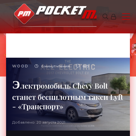
WOOD
6 минут чтения
693
Э
лектромобиль Chevy Bolt
станет беспилотным такси Lyft
- «Транспорт»
Добавлено: 20 августа 2021