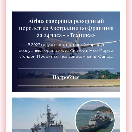
Airbus совершил рекордный
перелет из Австралии во Францию
за 24 часа - «Техника»
В 2027 году откроется новый маршрут
воздушных перевозок из Сиднея в Нью-Йорк и
Лондон. Проект Sunrise авиакомпании Qantas
Airways организует беспосадочные перелеты
длительностью до 24
Подробнее