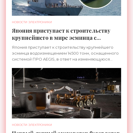
НОВОСТИ ЭЛЕКТРОНИКИ
Япония приступает к строительству
крупнейшего в мире эсминца с
системой ПРО AEGIS - «Оружие»
Япония приступает к строительству крупнейшего
эсминца водоизмещением 14500 тонн, оснащенного
системой ПРО AEGIS, в ответ на изменяющуюся
ситуацию в Восточной Азии — в частности, на
ракетные
НОВОСТИ ЭЛЕКТРОНИКИ