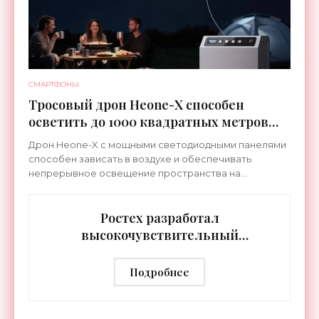
СМАРТФОНЫ
Тросовый дрон Heone-X способен
осветить до 1000 квадратных метров
земли - «Беспилотники»
Дрон Heone-X с мощными светодиодными панелями
способен зависать в воздухе и обеспечивать
непрерывное освещение пространства на
протяжении целых суток. В отличие от стационарных
источников света,
Ростех разработал
высокочувствительный
тепловизор «Сыч-3К» с
дальностью распознавания до 2 км
Подробнее
- «Гаджеты»