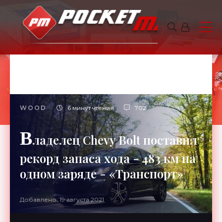
WOOD
6 минут чтения
702
В
ладелец Chevy Bolt поставил
рекорд запаса хода - 483 км на
одном заряде - «Транспорт»
Добавлено: 19 августа 2021