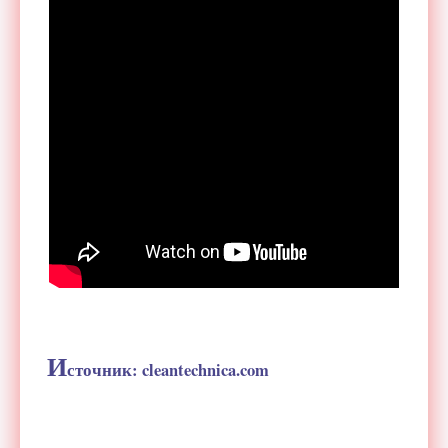
И
сточник: cleantechnica.com