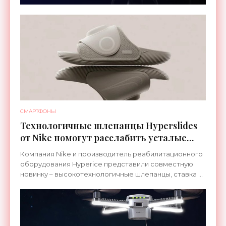
СМАРТФОНЫ
Технологичные шлепанцы Hyperslides
от Nike помогут расслабить усталые
ноги после тренировки - «Гаджеты»
Компания Nike и производитель реабилитационного
оборудования Hyperice представили совместную
новинку – высокотехнологичные шлепанцы, ставка в
которых сделана на сочетание тепла и вибрации.