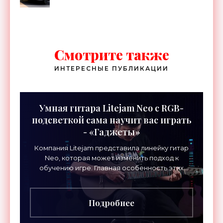
Смотрите также
ИНТЕРЕСНЫЕ ПУБЛИКАЦИИ
Умная гитара Litejam Neo с RGB-
подсветкой сама научит вас играть
- «Гаджеты»
Компания Litejam представила линейку гитар
Neo, которая может изменить подход к
обучению игре. Главная особенность этих
инструментов – встроенная RGB-подсветка
грифа. Светодиоды
Подробнее