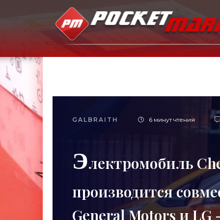
GALBRAITH
6 минут чтения
Э
лектромобиль Chev
производится совм
General Motors и LG