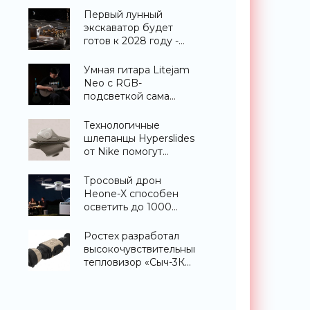
«Техника»
Первый лунный
экскаватор будет
готов к 2028 году -
«Техника»
Умная гитара Litejam
Neo с RGB-
подсветкой сама
научит вас играть -
«Гаджеты»
Технологичные
шлепанцы Hyperslides
от Nike помогут
расслабить усталые
ноги после
Тросовый дрон
тренировки -
Heone-X способен
«Гаджеты»
осветить до 1000
квадратных метров
земли -
Ростех разработал
«Беспилотники»
высокочувствительный
тепловизор «Сыч-3К»
с дальностью
распознавания до 2
км - «Гаджеты»