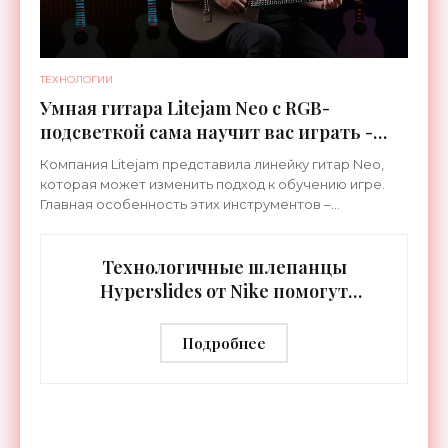
ТЕХНОЛОГИИ
Умная гитара Litejam Neo с RGB-
подсветкой сама научит вас играть -
«Гаджеты»
Компания Litejam представила линейку гитар Neo,
которая может изменить подход к обучению игре.
Главная особенность этих инструментов –
встроенная RGB-подсветка грифа. Светодиоды
синхронизируются с
Технологичные шлепанцы
Hyperslides от Nike помогут
расслабить усталые ноги после
тренировки - «Гаджеты»
Подробнее