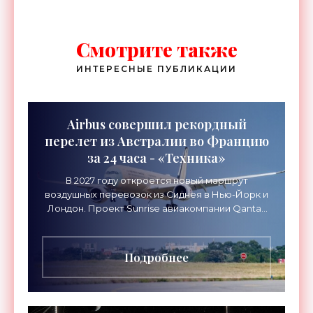
Смотрите также
ИНТЕРЕСНЫЕ ПУБЛИКАЦИИ
Airbus совершил рекордный
перелет из Австралии во Францию
за 24 часа - «Техника»
В 2027 году откроется новый маршрут
воздушных перевозок из Сиднея в Нью-Йорк и
Лондон. Проект Sunrise авиакомпании Qantas
Airways организует беспосадочные перелеты
длительностью до 24
Подробнее