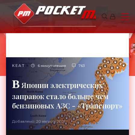
KEAT
6 минут чтения
763
В
Японии электрических
заправок стало больше чем
бензиновых АЗС - «Транспорт»
Добавлено: 20 августа 2021