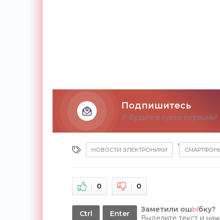
Подпишитесь
И будьте в курсе первыми!
,
НОВОСТИ ЭЛЕКТРОНИКИ
СМАРТФОН
0
0
Заметили ош
Ы
бку?
Ctrl
Enter
Выделите текст и на