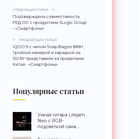
СЛЕДУЮЩАЯ СТАТЬЯ
Подтверждена совместимость
РЕД ОС с продуктами 3Logic Group
- «Смартфоны»
ПРЕДЫДУЩАЯ СТАТЬЯ
iQOO 9 с чипом Snapdragon 888+,
тройной камерой и зарядкой на
120 Вт представили за пределами
Китая - «Смартфоны»
Популярные статьи
Умная гитара Litejam
Neo с RGB-
подсветкой сама
научит вас играть -
«Гаджеты»