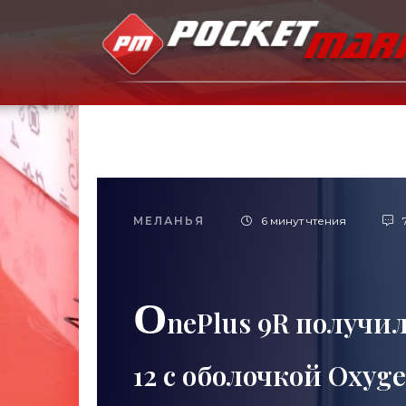
МЕЛАНЬЯ
6 минут чтения
O
nePlus 9R получи
12 с оболочкой Oxyg