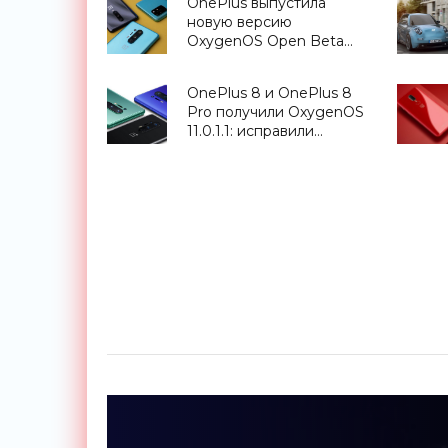
OnePlus выпустила
новую версию
OxygenOS Open Beta
для OnePlus 8, OnePlus
8 Pro и OnePlus 8T -
OnePlus 8 и OnePlus 8
«Смартфоны»
Pro получили OxygenOS
11.0.1.1: исправили
ошибки, добавили
функцию Canvas и патч
безопасности за
октябрь - «Смартфоны»