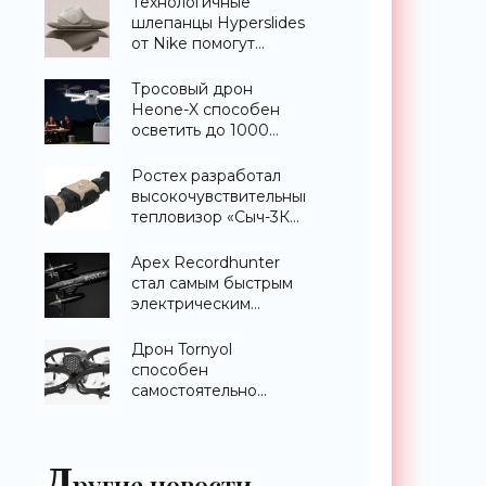
Технологичные
шлепанцы Hyperslides
от Nike помогут
расслабить усталые
ноги после
Тросовый дрон
тренировки -
Heone-X способен
«Гаджеты»
осветить до 1000
квадратных метров
земли -
Ростех разработал
«Беспилотники»
высокочувствительный
тепловизор «Сыч-3К»
с дальностью
распознавания до 2
Apex Recordhunter
км - «Гаджеты»
стал самым быстрым
электрическим
дроном в мире -
«Беспилотники»
Дрон Tornyol
способен
самостоятельно
отслеживать и
уничтожать комаров -
«Беспилотники»
Д
ругие новости