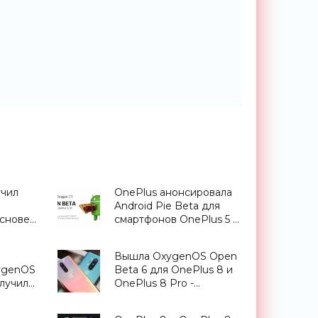
учил
OnePlus анонсировала
Android Pie Beta для
основе
смартфонов OnePlus 5 и
OnePlus 5T -
«Смартфоны»
Вышла OxygenOS Open
ygenOS
Beta 6 для OnePlus 8 и
олучил
OnePlus 8 Pro -
ции
«Смартфоны»
 -