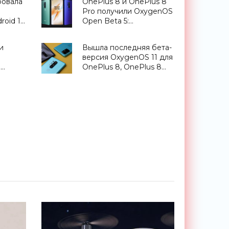
ровала
OnePlus 8 и OnePlus 8
Pro получили OxygenOS
roid 11
Open Beta 5:
Galaxy
декабрьский патч,
и
исправленные ошибки и
и
Вышла последняя бета-
функция Rewind
версия OxygenOS 11 для
Recording в Game Space
а
OnePlus 8, OnePlus 8
- «Смартфоны»
ORK XL
Pro и OnePlus 8T -
«Смартфоны»