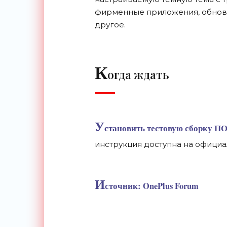
фирменные приложения, обновл
другое.
К
огда ждать
У
становить тестовую сборку П
инструкция доступна на офици
И
сточник: OnePlus Forum