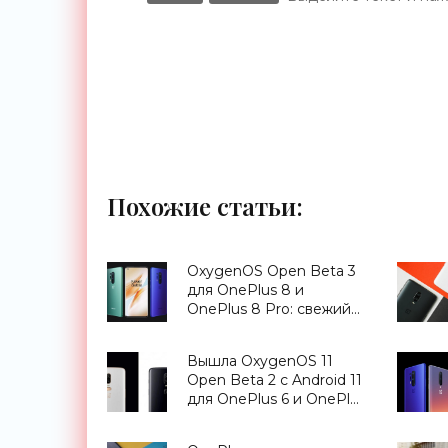
Похожие статьи:
OxygenOS Open Beta 3
для OnePlus 8 и
OnePlus 8 Pro: свежий
патч безопасности,
функция Canvas AOD и
Вышла OxygenOS 11
многое другое -
Open Beta 2 с Android 11
«Смартфоны»
для OnePlus 6 и OnePlus
6T - «Смартфоны»