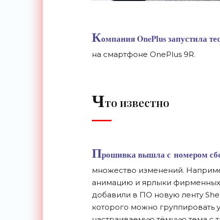
К
омпания OnePlus запустила те
на смартфоне OnePlus 9R.
Ч
то известно
П
рошивка вышла с номером сбо
множество изменений. Наприм
анимацию и ярлыки фирменных 
добавили в ПО новую ленту Shel
которого можно группировать у
настраиваемую тёмную тема с т