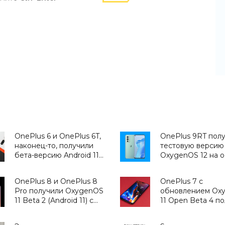
OnePlus 6 и OnePlus 6T,
OnePlus 9RT пол
наконец-то, получили
тестовую версию
бета-версию Android 11 с
OxygenOS 12 на 
оболочкой OxygenOS 11
Android 12 -
- «Смартфоны»
«Смартфоны»
OnePlus 8 и OnePlus 8
OnePlus 7 с
Pro получили OxygenOS
обновлением Ox
11 Beta 2 (Android 11) с
11 Open Beta 4 п
функцией Canvas для
поддержку функ
Always-On Display -
Always-On Display