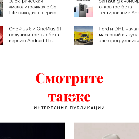
Электрическая
Samsung анонси
«Смартфоны»
«Смартфоны»
«малолитражка» e.Go
открытое бета-
Life выходит в серию,
тестирование And
цена в Германии - 11 900
с One UI 3.0 для 
евро - «Транспорт»
S20, Galaxy S20+ 
OnePlus 6 и OnePlus 6T
Ford и DHL начал
Galaxy S20 Ultra -
получили третью бета-
массовый выпуск
«Смартфоны»
версию Android 11 c
электрогрузовик
OxygenOS 11 -
Streetscooter W
«Смартфоны»
- «Транспорт»
Смотрите
также
ИНТЕРЕСНЫЕ ПУБЛИКАЦИИ