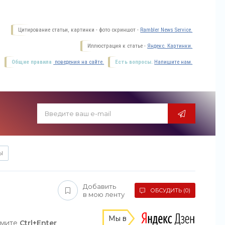
Цитирование статьи, картинки - фото скриншот -
Rambler News Service.
Иллюстрация к статье -
Яндекс. Картинки.
Общие правила
поведения на сайте.
Есть вопросы.
Напишите нам.
Ы
Добавить
ОБСУДИТЬ (0)
в мою ленту
Мы в
жмите
Ctrl+Enter