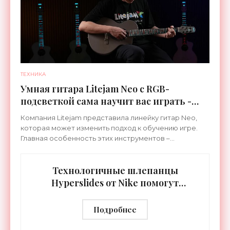
ТЕХНИКА
Умная гитара Litejam Neo с RGB-
подсветкой сама научит вас играть -
«Гаджеты»
Компания Litejam представила линейку гитар Neo,
которая может изменить подход к обучению игре.
Главная особенность этих инструментов –
встроенная RGB-подсветка грифа. Светодиоды
синхронизируются с
Технологичные шлепанцы
Hyperslides от Nike помогут
расслабить усталые ноги после
тренировки - «Гаджеты»
Подробнее