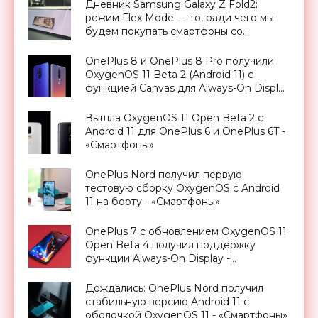
Дневник Samsung Galaxy Z Fold2:
режим Flex Mode — то, ради чего мы
будем покупать смартфоны со
сгибающимся экраном - «Смартфоны»
OnePlus 8 и OnePlus 8 Pro получили
OxygenOS 11 Beta 2 (Android 11) с
функцией Canvas для Always-On Display
- «Смартфоны»
Вышла OxygenOS 11 Open Beta 2 с
Android 11 для OnePlus 6 и OnePlus 6T -
«Смартфоны»
OnePlus Nord получил первую
тестовую сборку OxygenOS с Android
11 на борту - «Смартфоны»
OnePlus 7 с обновлением OxygenOS 11
Open Beta 4 получил поддержку
функции Always-On Display -
«Смартфоны»
Дождались: OnePlus Nord получил
стабильную версию Android 11 с
оболочкой OxygenOS 11 - «Смартфоны»