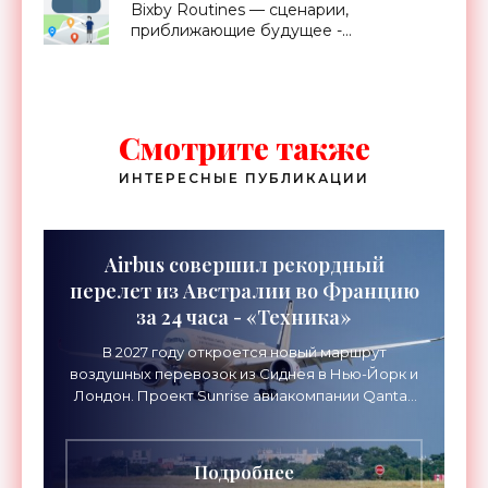
Bixby Routines — сценарии,
приближающие будущее -
«Смартфоны»
Смотрите также
ИНТЕРЕСНЫЕ ПУБЛИКАЦИИ
Airbus совершил рекордный
перелет из Австралии во Францию
за 24 часа - «Техника»
В 2027 году откроется новый маршрут
воздушных перевозок из Сиднея в Нью-Йорк и
Лондон. Проект Sunrise авиакомпании Qantas
Airways организует беспосадочные перелеты
длительностью до 24
Подробнее