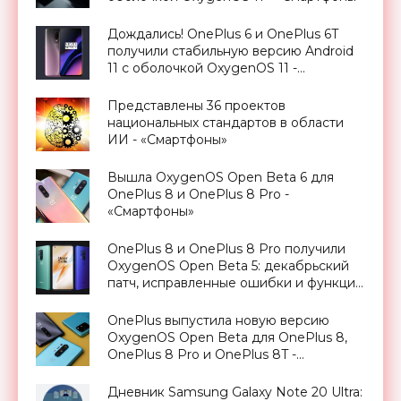
Дождались! OnePlus 6 и OnePlus 6T
получили стабильную версию Android
11 с оболочкой OxygenOS 11 -
«Смартфоны»
Представлены 36 проектов
национальных стандартов в области
ИИ - «Смартфоны»
Вышла OxygenOS Open Beta 6 для
OnePlus 8 и OnePlus 8 Pro -
«Смартфоны»
OnePlus 8 и OnePlus 8 Pro получили
OxygenOS Open Beta 5: декабрьский
патч, исправленные ошибки и функция
Rewind Recording в Game Space -
«Смартфоны»
OnePlus выпустила новую версию
OxygenOS Open Beta для OnePlus 8,
OnePlus 8 Pro и OnePlus 8T -
«Смартфоны»
Дневник Samsung Galaxy Note 20 Ultra: