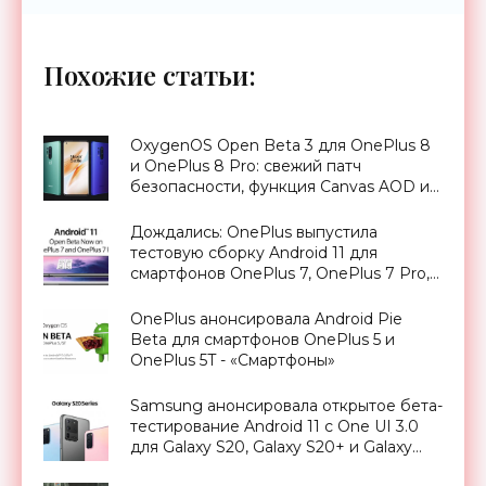
Похожие статьи:
OxygenOS Open Beta 3 для OnePlus 8
и OnePlus 8 Pro: свежий патч
безопасности, функция Canvas AOD и
многое другое - «Смартфоны»
Дождались: OnePlus выпустила
тестовую сборку Android 11 для
смартфонов OnePlus 7, OnePlus 7 Pro,
OnePlus 7T и OnePlus 7T Pro -
«Смартфоны»
OnePlus анонсировала Android Pie
Beta для смартфонов OnePlus 5 и
OnePlus 5T - «Смартфоны»
Samsung анонсировала открытое бета-
тестирование Android 11 с One UI 3.0
для Galaxy S20, Galaxy S20+ и Galaxy
S20 Ultra - «Смартфоны»