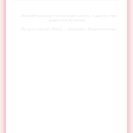
-- Начинайте делать все, что вы можете сделать – и даже то, о чем
можете хотя бы мечтать.
-- Все дело в мыслях. Мысль — начало всего. И мыслями можно
управлять. И поэтому главное дело совершенствования: работать над
мыслями.
-- Идите уверенно по направлению к мечте. Живите той жизнью,
которую вы сами себе придумали.
-- Самое большое богатство — это ум. Самая большая нищета —
глупость. Из всех страхов самый пугающий — самолюбование.
-- Лучшее, что можно сделать с хорошим советом, это пропустить его
мимо ушей. Он никогда не бывает полезен никому, кроме того, кто
его дал.
-- Люблю давать советы и очень не люблю, когда их дают мне.