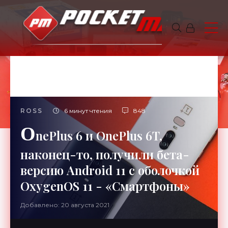
ROSS
6 минут чтения
848
O
nePlus 6 и OnePlus 6T,
наконец-то, получили бета-
версию Android 11 с оболочкой
OxygenOS 11 - «Смартфоны»
Добавлено: 20 августа 2021