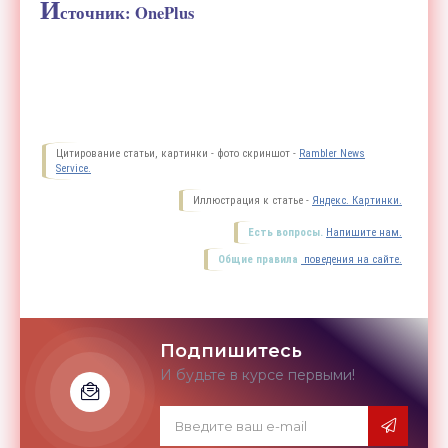
И
сточник: OnePlus
Цитирование статьи, картинки - фото скриншот -
Rambler News
Service.
Иллюстрация к статье -
Яндекс. Картинки.
Есть вопросы.
Напишите нам.
Общие правила
поведения на сайте.
Подпишитесь
И будьте в курсе первыми!