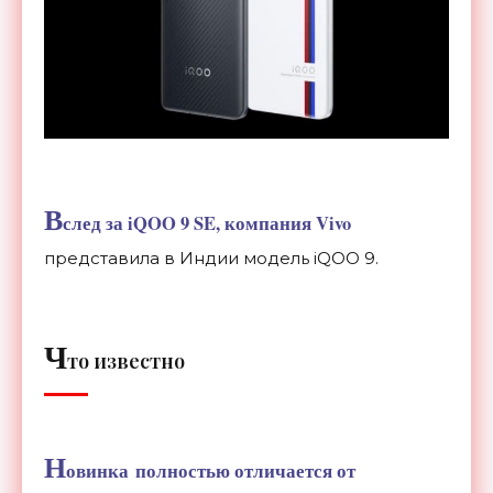
В
след за iQOO 9 SE, компания Vivo
представила в Индии модель iQOO 9.
Ч
то известно
Н
овинка полностью отличается от