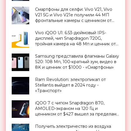
Смартфоны для селфи: Vivo V21, Vivo
V21 5G и Vivo V21e получили 44 МП
фронтальные камеры с ценником от
$300 - «Смартфоны»
Vivo iQOO U1: 6.53-дюймовый IPS-
дисплей, чип Snapdragon 720G,
тройная камера на 48 Мп и ценник от
$171 - «Смартфоны»
Samsung представила флагманы Galaxy
S20: 108 Мп, 100-кратный зум, видео в
8K и ценник от $1000 - «Смартфоны»
Ram Revolution: электропикап от
Stellantis выйдет в 2024 году -
«Транспорт»
iQOO 7 с чипом Snapdragon 870,
AMOLED-экраном на 120 Гц и
ценником от $427 вышел за пределами
Китая - «Смартфоны»
Получить электричество из воздуха