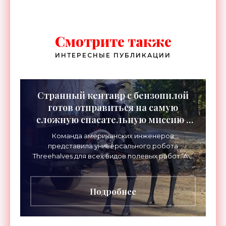
Смотрите также
ИНТЕРЕСНЫЕ ПУБЛИКАЦИИ
Странный кентавр с бензопилой
готов отправиться на самую
сложную спасательную миссию -
«Роботы»
Команда американских инженеров
представила универсального робота
Threehalves для всех видов полевых работ. А в
первую очередь – для спасательных миссий с
прицелом на работу в зонах
Подробнее