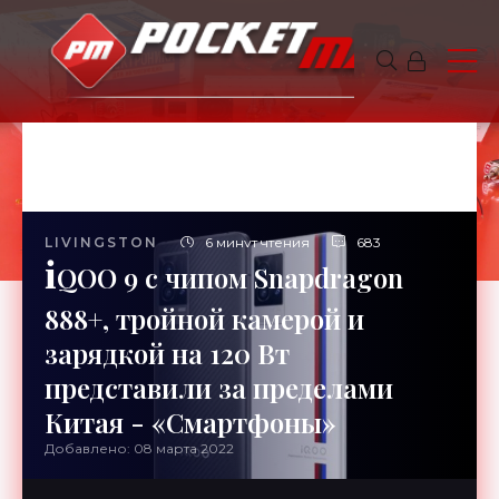
LIVINGSTON
6 минут чтения
683
i
QOO 9 с чипом Snapdragon
888+, тройной камерой и
зарядкой на 120 Вт
представили за пределами
Китая - «Смартфоны»
Добавлено: 08 марта 2022