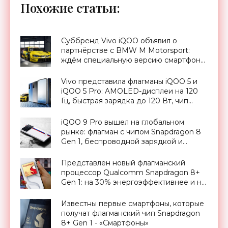
Похожие статьи:
Суббренд Vivo iQOO объявил о
партнёрстве с BMW M Motorsport:
ждём специальную версию смартфона
iQOO 5 BMW Edition - «Смартфоны»
Vivo представила флагманы iQOO 5 и
iQOO 5 Pro: AMOLED-дисплеи на 120
Гц, быстрая зарядка до 120 Вт, чип
Snapdragon 865 и ценник от $576 -
«Смартфоны»
iQOO 9 Pro вышел на глобальном
рынке: флагман с чипом Snapdragon 8
Gen 1, беспроводной зарядкой и
камерой на 50 МП за $870 -
«Смартфоны»
Представлен новый флагманский
процессор Qualcomm Snapdragon 8+
Gen 1: на 30% энергоэффективнее и на
10% быстрее - «Смартфоны»
Известны первые смартфоны, которые
получат флагманский чип Snapdragon
8+ Gen 1 - «Смартфоны»