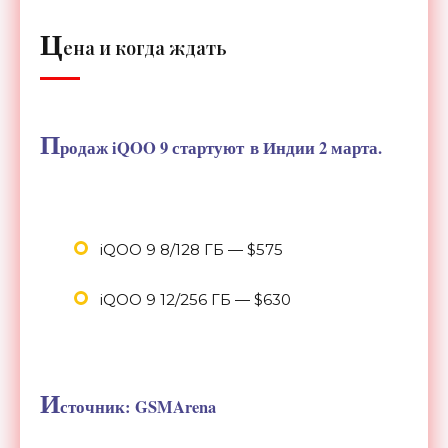
Ц
ена и когда ждать
П
родаж iQOO 9 стартуют в Индии 2 марта.
iQOO 9 8/128 ГБ — $575
iQOO 9 12/256 ГБ — $630
И
сточник: GSMArena