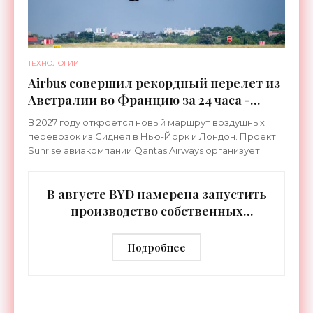
ТЕХНОЛОГИИ
Airbus совершил рекордный перелет из
Австралии во Францию за 24 часа -
«Техника»
В 2027 году откроется новый маршрут воздушных
перевозок из Сиднея в Нью-Йорк и Лондон. Проект
Sunrise авиакомпании Qantas Airways организует
беспосадочные перелеты длительностью до 24
часов.
В августе BYD намерена запустить
производство собственных
человекоподобных роботов -
«Роботы»
Подробнее