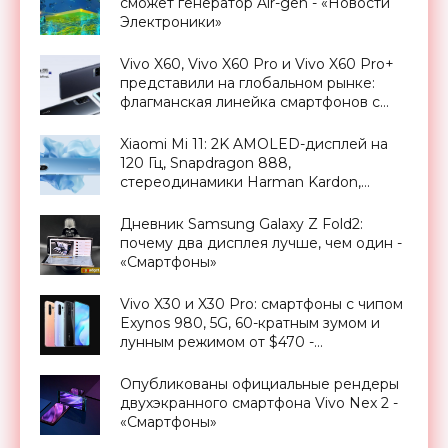
сможет генератор Air-gen - «Новости
Электроники»
Vivo X60, Vivo X60 Pro и Vivo X60 Pro+
представили на глобальном рынке:
флагманская линейка смартфонов с
чипами Qualcomm и оптикой Zeiss -
«Смартфоны»
Xiaomi Mi 11: 2K AMOLED-дисплей на
120 Гц, Snapdragon 888,
стереодинамики Harman Kardon,
батарея на 4600 мАч с быстрой
зарядкой на 55 Вт и ценник от $612 -
Дневник Samsung Galaxy Z Fold2:
«Смартфоны»
почему два дисплея лучше, чем один -
«Смартфоны»
Vivo X30 и X30 Pro: смартфоны с чипом
Exynos 980, 5G, 60-кратным зумом и
лунным режимом от $470 -
«Смартфоны»
Опубликованы официальные рендеры
двухэкранного смартфона Vivo Nex 2 -
«Смартфоны»