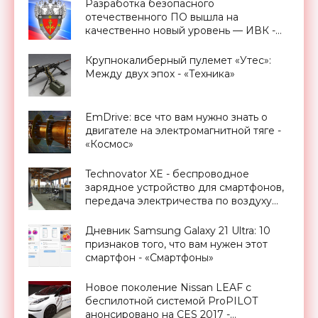
Форума «Микроэлектроника-2021» -
Разработка безопасного
«Смартфоны»
отечественного ПО вышла на
качественно новый уровень — ИВК -
«Смартфоны»
Крупнокалиберный пулемет «Утес»:
Между двух эпох - «Техника»
EmDrive: все что вам нужно знать о
двигателе на электромагнитной тяге -
«Космос»
Technovator XE - беспроводное
зарядное устройство для смартфонов,
передача электричества по воздуху
уже реальность - «Технологии»
Дневник Samsung Galaxy 21 Ultra: 10
признаков того, что вам нужен этот
смартфон - «Смартфоны»
Новое поколение Nissan LEAF с
беспилотной системой ProPILOT
анонсировано на CES 2017 -