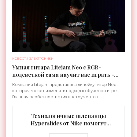
НОВОСТИ ЭЛЕКТРОНИКИ
Умная гитара Litejam Neo с RGB-
подсветкой сама научит вас играть -
«Гаджеты»
Компания Litejam представила линейку гитар Neo,
которая может изменить подход к обучению игре.
Главная особенность этих инструментов –
встроенная RGB-подсветка грифа. Светодиоды
синхронизируются с
Технологичные шлепанцы
Hyperslides от Nike помогут
расслабить усталые ноги после