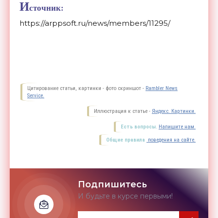
И
сточник:
https://arppsoft.ru/news/members/11295/
Цитирование статьи, картинки - фото скриншот -
Rambler News
Service.
Иллюстрация к статье -
Яндекс. Картинки.
Есть вопросы.
Напишите нам.
Общие правила
поведения на сайте.
Подпишитесь
И будьте в курсе первыми!