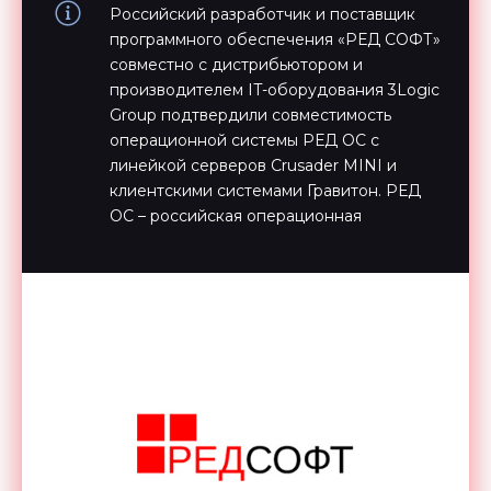
Российский разработчик и поставщик
программного обеспечения «РЕД СОФТ»
совместно с дистрибьютором и
производителем IT-оборудования 3Logic
Group подтвердили совместимость
операционной системы РЕД ОС с
линейкой серверов Crusader MINI и
клиентскими системами Гравитон. РЕД
ОС – российская операционная