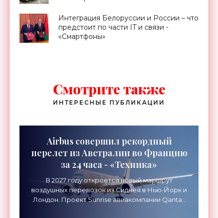
«Транспорт»
Интеграция Белоруссии и России – что
предстоит по части IT и связи -
«Смартфоны»
Смотрите также
ИНТЕРЕСНЫЕ ПУБЛИКАЦИИ
Airbus совершил рекордный
перелет из Австралии во Францию
за 24 часа - «Техника»
В 2027 году откроется новый маршрут
воздушных перевозок из Сиднея в Нью-Йорк и
Лондон. Проект Sunrise авиакомпании Qantas
Airways организует беспосадочные перелеты