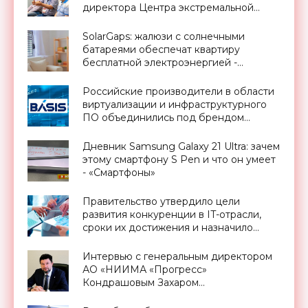
директора Центра экстремальной
прикладной электроники НИЯУ
МИФИ - «Смартфоны»
SolarGaps: жалюзи с солнечными
батареями обеспечат квартиру
бесплатной электроэнергией -
«Новости Электроники»
Российские производители в области
виртуализации и инфраструктурного
ПО объединились под брендом
«Базис» - «Смартфоны»
Дневник Samsung Galaxy 21 Ultra: зачем
этому смартфону S Pen и что он умеет
- «Смартфоны»
Правительство утвердило цели
развития конкуренции в IT-отрасли,
сроки их достижения и назначило
ответственных - «Смартфоны»
Интервью с генеральным директором
АО «НИИМА «Прогресс»
Кондрашовым Захаром
Константиновичем в преддверии