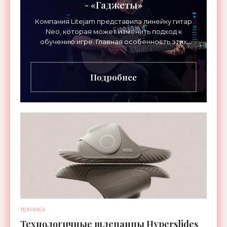
- «Гаджеты»
Компания Litejam представила линейку гитар
Neo, которая может изменить подход к
обучению игре. Главная особенность этих
инструментов – встроенная RGB-подсветка
грифа. Светодиоды
Подробнее
ТЕХНИКА
Технологичные шлепанцы Hyperslides