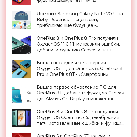
функции Always-On Display -
«Смартфоны»
Дневник Samsung Galaxy Note 20 Ultra:
Bixby Routines — сценарии,
приближающие будущее -
«Смартфоны»
OnePlus 8 и OnePlus 8 Pro получили
OxygenOS 11.0.1.1: исправили ошибки,
добавили функцию Canvas и патч
безопасности за октябрь -
«Смартфоны»
Вышла последняя бета-версия
OxygenOS 11 для OnePlus 8, OnePlus 8
Pro и OnePlus 8T - «Смартфоны»
Вышло первое обновление ПО для
OnePlus 8T: добавили функцию Canvas
для Always-On Display и множество
оптимизаций - «Смартфоны»
OnePlus 8 и OnePlus 8 Pro получили
OxygenOS Open Beta 5: декабрьский
патч, исправленные ошибки и функция
Rewind Recording в Game Space -
«Смартфоны»
OnePlus 6 и OnePlus 6T получили