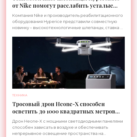
от Nike помогут расслабить усталые
ноги после тренировки - «Гаджеты»
Компания Nike и производитель реабилитационного
оборудования Hyperice представили совместную
новинку – высокотехнологичные шлепанцы, ставка в
которых сделана на сочетание тепла и вибрации.
ТЕХНИКА
Тросовый дрон Heone-X способен
осветить до 1000 квадратных метров
земли - «Беспилотники»
Дрон Heone-X с мощными светодиодными панелями
способен зависать в воздухе и обеспечивать
непрерывное освещение пространства на