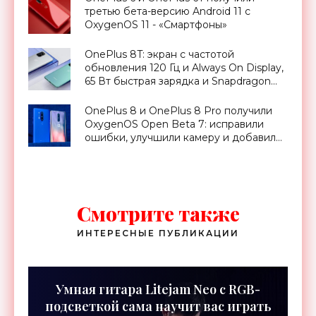
третью бета-версию Android 11 c
OxygenOS 11 - «Смартфоны»
OnePlus 8T: экран с частотой
обновления 120 Гц и Always On Display,
65 Вт быстрая зарядка и Snapdragon
865 за €600 - «Смартфоны»
OnePlus 8 и OnePlus 8 Pro получили
OxygenOS Open Beta 7: исправили
ошибки, улучшили камеру и добавили
февральский патч - «Смартфоны»
Смотрите также
ИНТЕРЕСНЫЕ ПУБЛИКАЦИИ
Умная гитара Litejam Neo с RGB-
подсветкой сама научит вас играть