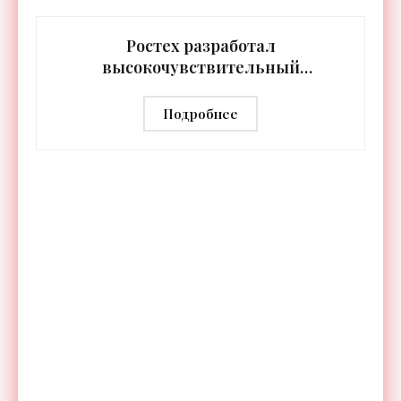
протяжении целых суток. В отличие от стационарных
источников света,
Ростех разработал
высокочувствительный
тепловизор «Сыч-3К» с
дальностью распознавания до 2 км
Подробнее
- «Гаджеты»