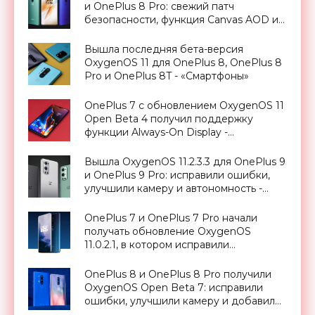
и OnePlus 8 Pro: свежий патч
безопасности, функция Canvas AOD и
многое другое - «Смартфоны»
Вышла последняя бета-версия
OxygenOS 11 для OnePlus 8, OnePlus 8
Pro и OnePlus 8T - «Смартфоны»
OnePlus 7 с обновлением OxygenOS 11
Open Beta 4 получил поддержку
функции Always-On Display -
«Смартфоны»
Вышла OxygenOS 11.2.3.3 для OnePlus 9
и OnePlus 9 Pro: исправили ошибки,
улучшили камеру и автономность -
«Смартфоны»
OnePlus 7 и OnePlus 7 Pro начали
получать обновление OxygenOS
11.0.2.1, в котором исправили
критические ошибки - «Смартфоны»
OnePlus 8 и OnePlus 8 Pro получили
OxygenOS Open Beta 7: исправили
ошибки, улучшили камеру и добавили
февральский патч - «Смартфоны»