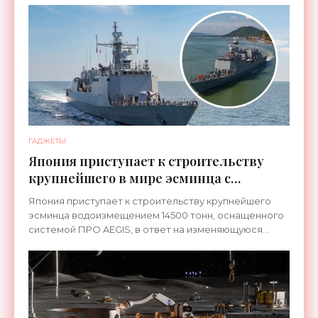
ГАДЖЕТЫ
Япония приступает к строительству
крупнейшего в мире эсминца с
системой ПРО AEGIS - «Оружие»
Япония приступает к строительству крупнейшего
эсминца водоизмещением 14500 тонн, оснащенного
системой ПРО AEGIS, в ответ на изменяющуюся
ситуацию в Восточной Азии — в частности, на
ракетные