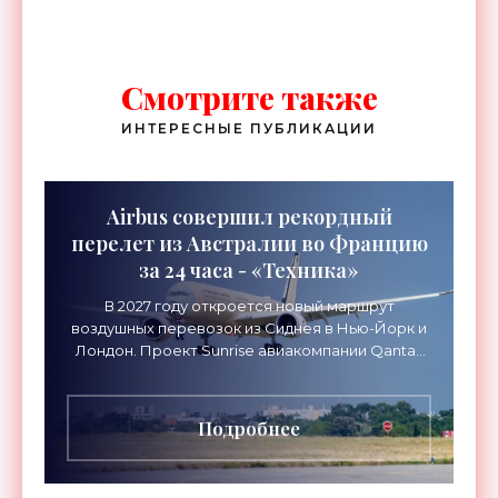
Смотрите также
ИНТЕРЕСНЫЕ ПУБЛИКАЦИИ
Airbus совершил рекордный
перелет из Австралии во Францию
за 24 часа - «Техника»
В 2027 году откроется новый маршрут
воздушных перевозок из Сиднея в Нью-Йорк и
Лондон. Проект Sunrise авиакомпании Qantas
Airways организует беспосадочные перелеты
длительностью до 24
Подробнее