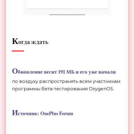
К
огда ждать
О
бновление весит 191 МБ и его уже начали
по воздуху распространять всем участникам
программы бета-тестирования OxygenOS.
И
сточник: OnePlus Forum