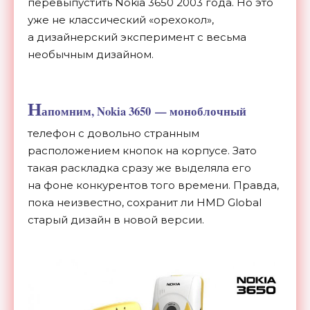
перевыпустить Nokia 3650
2003 года. Но
это
уже не
классический
«
орехокол
»
,
а
дизайнерский эксперимент с
весьма
необычным дизайном.
Н
апомним, Nokia 3650
—
моноблочный
телефон с
довольно странным
расположением кнопок на
корпусе. Зато
такая раскладка сразу
же выделяла его
на
фоне конкурентов того времени. Правда,
пока неизвестно, сохранит
ли HMD Global
старый дизайн в
новой версии.