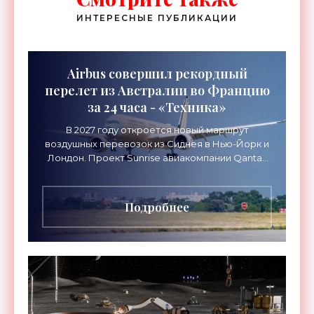
ИНТЕРЕСНЫЕ ПУБЛИКАЦИИ
Airbus совершил рекордный
перелет из Австралии во Францию
за 24 часа - «Техника»
В 2027 году откроется новый маршрут
воздушных перевозок из Сиднея в Нью-Йорк и
Лондон. Проект Sunrise авиакомпании Qantas
Airways организует беспосадочные перелеты
длительностью до 24
Подробнее