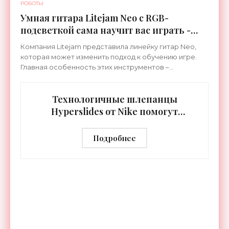
РОБОТЫ
Умная гитара Litejam Neo с RGB-
подсветкой сама научит вас играть -
«Гаджеты»
Компания Litejam представила линейку гитар Neo,
которая может изменить подход к обучению игре.
Главная особенность этих инструментов –
встроенная RGB-подсветка грифа. Светодиоды
синхронизируются с
Технологичные шлепанцы
Hyperslides от Nike помогут
расслабить усталые ноги после
тренировки - «Гаджеты»
Подробнее