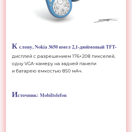
К
слову, Nokia 3650 имел 2,
1-дюймовый
TFT-
дисплей
с
разрешением 176
×
208 пикселей,
одну
VGA-камеру
на
задней панели
и
батарею емкостью 850
мАч.
И
сточник: Mobiltelefon