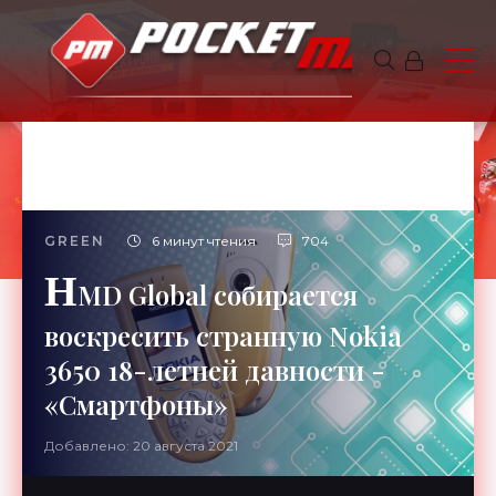
GREEN
6 минут чтения
704
H
MD Global собирается
воскресить странную Nokia
3650 18-летней давности -
«Смартфоны»
Добавлено: 20 августа 2021