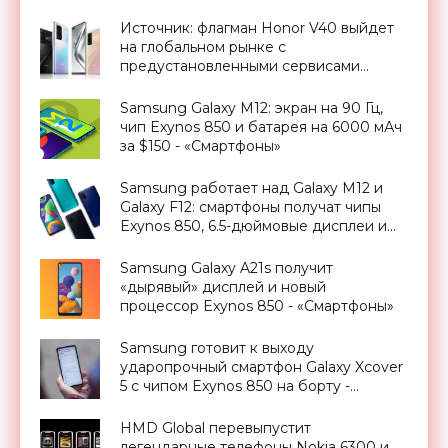
Источник: флагман Honor V40 выйдет
на глобальном рынке с
предустановленными сервисами
Google - «Смартфоны»
Samsung Galaxy M12: экран на 90 Гц,
чип Exynos 850 и батарея на 6000 мАч
за $150 - «Смартфоны»
Samsung работает над Galaxy M12 и
Galaxy F12: смартфоны получат чипы
Exynos 850, 6.5-дюймовые дисплеи и
батареи на 6000 мАч - «Смартфоны»
Samsung Galaxy A21s получит
«дырявый» дисплей и новый
процессор Exynos 850 - «Смартфоны»
Samsung готовит к выходу
ударопрочный смартфон Galaxy Xcover
5 с чипом Exynos 850 на борту -
«Смартфоны»
HMD Global перевыпустит
легендарные телефоны Nokia 6300 и