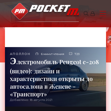
АПОЛЛОН
6 минут чтения
729
Э
лектромобиль Peugeot e-208
(видео): дизайн и
характеристики открыты до
автосалона в Женеве -
«Транспорт»
Добавлено: 18 августа 2021