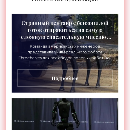
Странный кентавр с бензопилой
готов отправиться на самую
сложную спасательную миссию -
«Роботы»
Команда американских инженеров
представила универсального робота
Threehalves для всех видов полевых работ. А в
первую очередь – для спасательных миссий с
прицелом на работу в зонах
Подробнее