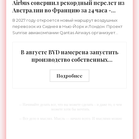
Airbus совершил рекордный перелет из
Австралии во Францию за 24 часа -
«Техника»
В 2027 году откроется новый маршрут воздушных
перевозок из Сиднея в Нью-Йорк и Лондон. Проект
Sunrise авиакомпании Qantas Airways организует
беспосадочные перелеты длительностью до 24
часов.
В августе BYD намерена запустить
производство собственных
человекоподобных роботов -
«Роботы»
Подробнее
-- Начинайте делать все, что вы можете сделать – и даже то, о чем
можете хотя бы мечтать.
-- Все дело в мыслях. Мысль — начало всего. И мыслями можно
управлять. И поэтому главное дело совершенствования: работать над
мыслями.
-- Идите уверенно по направлению к мечте. Живите той жизнью,