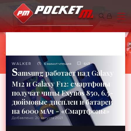
WALKER
6 минут чтения
643
S
amsung работает над Galaxy
M12 и Galaxy F12: смартфоны
получат чипы Exynos 850, 6.5-
дюймовые дисплеи и батареи
на 6000 мАч - «Смартфоны»
Добавлено: 20 августа 2021