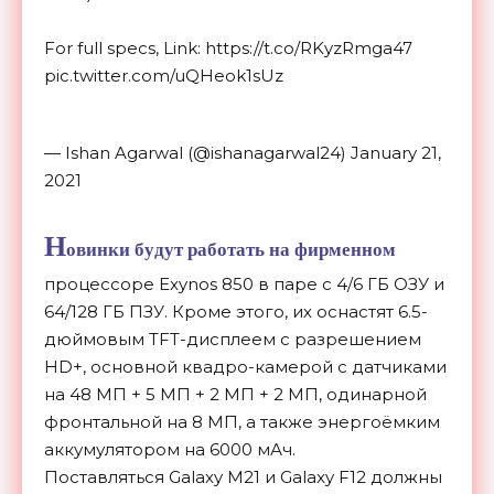
For full specs, Link: https://t.co/RKyzRmga47
pic.twitter.com/uQHeok1sUz
— Ishan Agarwal (@ishanagarwal24) January 21,
2021
Н
овинки будут работать на фирменном
процессоре Exynos 850 в паре с 4/6 ГБ ОЗУ и
64/128 ГБ ПЗУ. Кроме этого, их оснастят 6.5-
дюймовым TFT-дисплеем с разрешением
HD+, основной квадро-камерой с датчиками
на 48 МП + 5 МП + 2 МП + 2 МП, одинарной
фронтальной на 8 МП, а также энергоёмким
аккумулятором на 6000 мАч.
Поставляться Galaxy M21 и Galaxy F12 должны