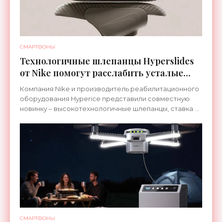
СМАРТФОНЫ
Технологичные шлепанцы Hyperslides
от Nike помогут расслабить усталые
ноги после тренировки - «Гаджеты»
Компания Nike и производитель реабилитационного
оборудования Hyperice представили совместную
новинку – высокотехнологичные шлепанцы, ставка в
которых сделана на сочетание тепла и вибрации.
СМАРТФОНЫ