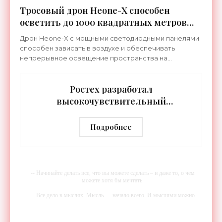
Тросовый дрон Heone-X способен
осветить до 1000 квадратных метров
земли - «Беспилотники»
Дрон Heone-X с мощными светодиодными панелями
способен зависать в воздухе и обеспечивать
непрерывное освещение пространства на
протяжении целых суток. В отличие от стационарных
источников света,
Ростех разработал
высокочувствительный
тепловизор «Сыч-3К» с
дальностью распознавания до 2 км
Подробнее
- «Гаджеты»
-- Начинайте делать все, что вы можете сделать – и даже то, о чем
можете хотя бы мечтать.
-- Все дело в мыслях. Мысль — начало всего. И мыслями можно
управлять. И поэтому главное дело совершенствования: работать над
мыслями.