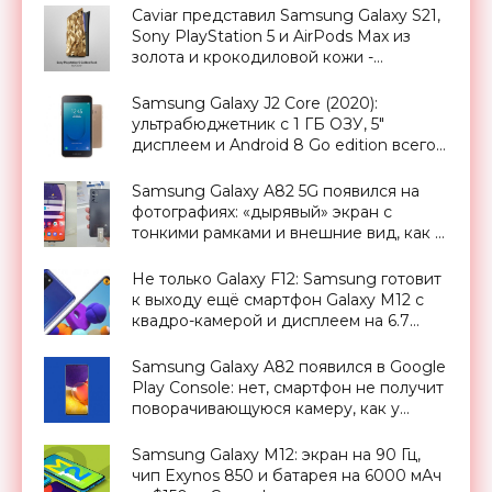
Caviar представил Samsung Galaxy S21,
Sony PlayStation 5 и AirPods Max из
золота и крокодиловой кожи -
«Смартфоны»
Samsung Galaxy J2 Core (2020):
ультрабюджетник с 1 ГБ ОЗУ, 5"
дисплеем и Android 8 Go edition всего
за $83 - «Смартфоны»
Samsung Galaxy A82 5G появился на
фотографиях: «дырявый» экран с
тонкими рамками и внешние вид, как у
Galaxy A52 и Galaxy A72 - «Смартфоны»
Не только Galaxy F12: Samsung готовит
к выходу ещё смартфон Galaxy M12 с
квадро-камерой и дисплеем на 6.7
дюймов - «Смартфоны»
Samsung Galaxy A82 появился в Google
Play Console: нет, смартфон не получит
поворачивающуюся камеру, как у
Galaxy A80 - «Смартфоны»
Samsung Galaxy M12: экран на 90 Гц,
чип Exynos 850 и батарея на 6000 мАч