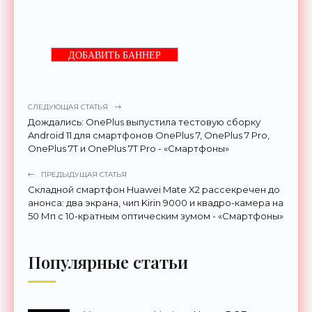
ДОБАВИТЬ БАННЕР
СЛЕДУЮЩАЯ СТАТЬЯ
Дождались: OnePlus выпустила тестовую сборку
Android 11 для смартфонов OnePlus 7, OnePlus 7 Pro,
OnePlus 7T и OnePlus 7T Pro - «Смартфоны»
ПРЕДЫДУЩАЯ СТАТЬЯ
Складной смартфон Huawei Mate X2 рассекречен до
анонса: два экрана, чип Kirin 9000 и квадро-камера на
50 Мп с 10-кратным оптическим зумом - «Смартфоны»
Популярные статьи