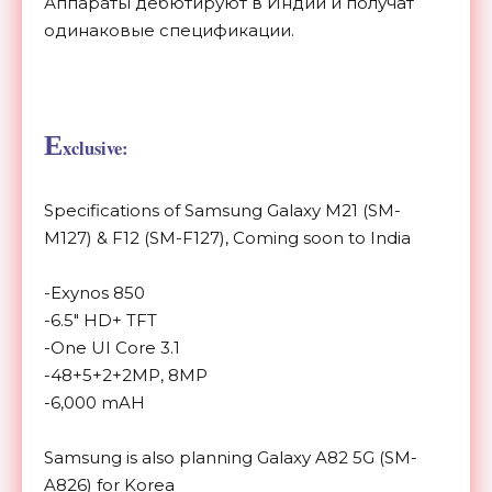
Аппараты дебютируют в Индии и получат
одинаковые спецификации.
E
xclusive:
Specifications of Samsung Galaxy M21 (SM-
M127) & F12 (SM-F127), Coming soon to India
-Exynos 850
-6.5" HD+ TFT
-One UI Core 3.1
-48+5+2+2MP, 8MP
-6,000 mAH
Samsung is also planning Galaxy A82 5G (SM-
A826) for Korea