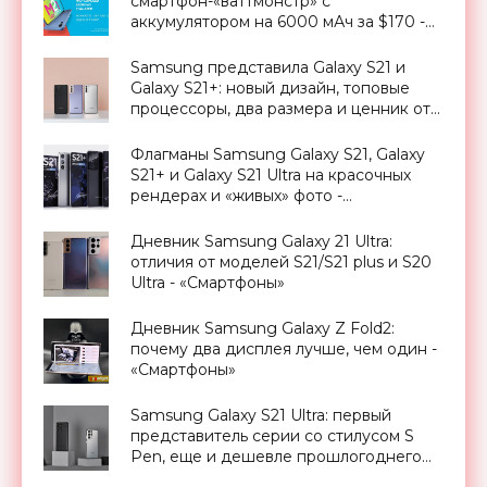
смартфон-«ваттмонстр» с
аккумулятором на 6000 мАч за $170 -
«Смартфоны»
Samsung представила Galaxy S21 и
Galaxy S21+: новый дизайн, топовые
процессоры, два размера и ценник от
€850 - «Смартфоны»
Флагманы Samsung Galaxy S21, Galaxy
S21+ и Galaxy S21 Ultra на красочных
рендерах и «живых» фото -
«Смартфоны»
Дневник Samsung Galaxy 21 Ultra:
отличия от моделей S21/S21 plus и S20
Ultra - «Смартфоны»
Дневник Samsung Galaxy Z Fold2:
почему два дисплея лучше, чем один -
«Смартфоны»
Samsung Galaxy S21 Ultra: первый
представитель серии со стилусом S
Pen, еще и дешевле прошлогоднего
S20 Ultra - «Смартфоны»