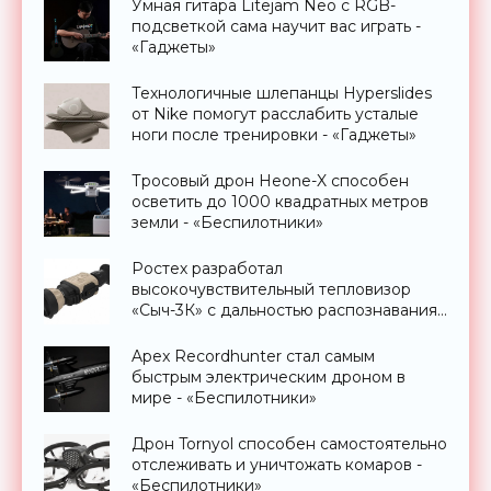
Умная гитара Litejam Neo с RGB-
подсветкой сама научит вас играть -
«Гаджеты»
Технологичные шлепанцы Hyperslides
от Nike помогут расслабить усталые
ноги после тренировки - «Гаджеты»
Тросовый дрон Heone-X способен
осветить до 1000 квадратных метров
земли - «Беспилотники»
Ростех разработал
высокочувствительный тепловизор
«Сыч-3К» с дальностью распознавания
до 2 км - «Гаджеты»
Apex Recordhunter стал самым
быстрым электрическим дроном в
мире - «Беспилотники»
Дрон Tornyol способен самостоятельно
отслеживать и уничтожать комаров -
«Беспилотники»