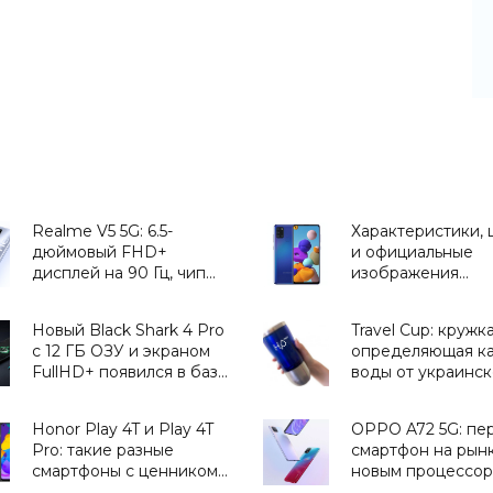
Realme V5 5G: 6.5-
Характеристики, 
дюймовый FHD+
и официальные
дисплей на 90 Гц, чип
изображения
MediaTek Dimensity 720,
бюджетника Sam
батарея на 5000 мАч и
Galaxy A21s «слил
Новый Black Shark 4 Pro
Travel Cup: кружк
ценник от $214 -
сеть до анонса -
с 12 ГБ ОЗУ и экраном
определяющая ка
«Смартфоны»
«Смартфоны»
FullHD+ появился в базе
воды от украинск
Google Play Console -
стартапа H2OMetr
«Смартфоны»
«Для дома»
Honor Play 4T и Play 4T
OPPO A72 5G: пе
Pro: такие разные
смартфон на рынк
смартфоны с ценником
новым процессо
от $170 - «Смартфоны»
MediaTek Dimensi