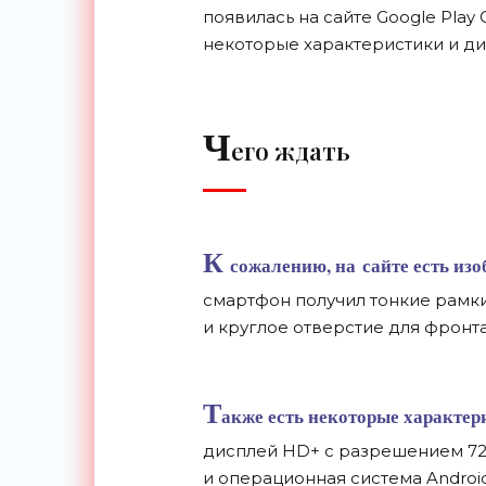
появилась на
сайте Google Play
некоторые характеристики и
ди
Ч
его ждать
К
сожалению, на
сайте есть из
смартфон получил тонкие рамк
и
круглое отверстие для фронтал
Т
акже есть некоторые характери
дисплей HD+ с
разрешением 7
и
операционная система Android