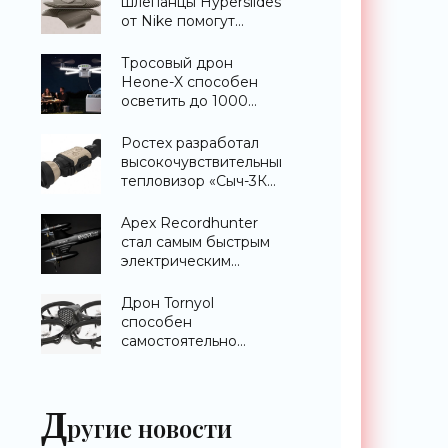
шлепанцы Hyperslides
от Nike помогут
расслабить усталые
ноги после
Тросовый дрон
тренировки -
Heone-X способен
«Гаджеты»
осветить до 1000
квадратных метров
земли -
Ростех разработал
«Беспилотники»
высокочувствительный
тепловизор «Сыч-3К»
с дальностью
распознавания до 2
Apex Recordhunter
км - «Гаджеты»
стал самым быстрым
электрическим
дроном в мире -
«Беспилотники»
Дрон Tornyol
способен
самостоятельно
отслеживать и
уничтожать комаров -
«Беспилотники»
Д
ругие новости