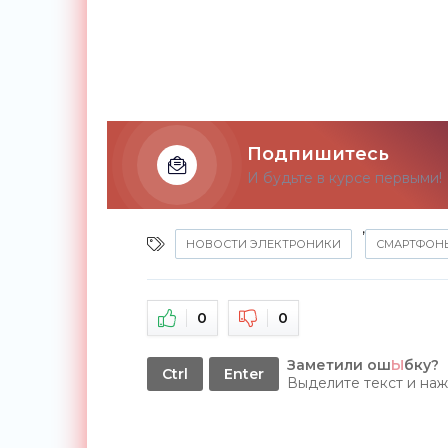
Подпишитесь
И будьте в курсе первыми!
,
НОВОСТИ ЭЛЕКТРОНИКИ
СМАРТФОН
0
0
Заметили ош
Ы
бку?
Ctrl
Enter
Выделите текст и на