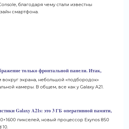
 Console, благодаря чему стали известны
зайн смартфона.
ображение только фронтальной панели. Итак,
и вокруг экрана, небольшой
«
подбородок
»
ьной камеры. В общем, все как у Galaxy A21.
стики Galaxy A21s: это 3 ГБ
оперативной памяти,
20
×
1600 пикселей, новый процессор Exynos 850
 10.