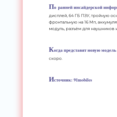
П
о
ранней инсайдерской информ
дисплей, 64 ГБ
ПЗУ, тройную ос
фронтальную на
16
Мп, аккумуля
модуль
, разъём для наушников 
К
огда представят новую модель
скоро.
И
сточник: 91mobiles