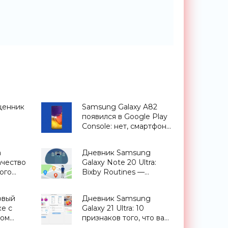
ценник
Samsung Galaxy A82
появился в Google Play
Console: нет, смартфон
sung
не получит
и» в
поворачивающуюся
а
Дневник Samsung
камеру, как у Galaxy A80
чество
Galaxy Note 20 Ultra:
- «Смартфоны»
ого
Bixby Routines —
 -
сценарии,
приближающие
рвый
Дневник Samsung
будущее - «Смартфоны»
е с
Galaxy 21 Ultra: 10
ром
признаков того, что вам
ty 720
нужен этот смартфон -