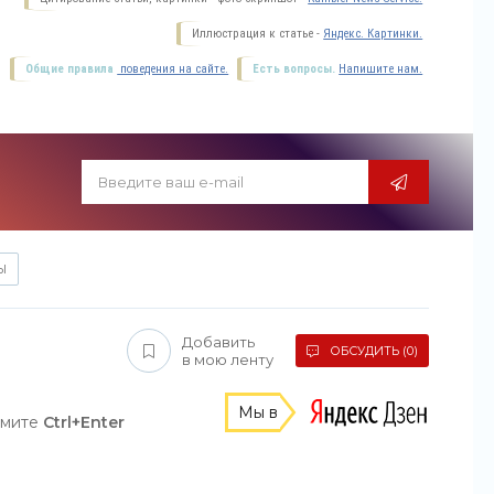
Иллюстрация к статье -
Яндекс. Картинки.
Общие правила
поведения на сайте.
Есть вопросы.
Напишите нам.
Ы
Добавить
ОБСУДИТЬ (0)
в мою ленту
Мы в
жмите
Ctrl+Enter