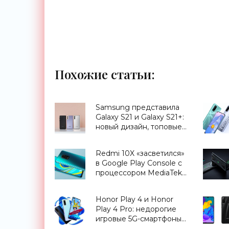
Похожие статьи:
Samsung представила
Galaxy S21 и Galaxy S21+:
новый дизайн, топовые
процессоры, два
размера и ценник от
Redmi 10X «засветился»
€850 - «Смартфоны»
в Google Play Console с
процессором MediaTek
Helio G70 - «Смартфоны»
Honor Play 4 и Honor
Play 4 Pro: недорогие
игровые 5G-смартфоны с
ИК-датчиком для