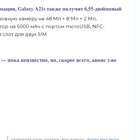
ации, Galaxy A21s также получит 6,
55-дюймовый
новную камеру на
48
Мп
+ 8
Мп
+ 2
Мп,
тор на
5000
мАч с
портом microUSB,
NFC-
и
слот для двух SIM.
—
пока неизвестно, но, скорее всего, анонс уже
Цитирование статьи, картинки - фото скриншот -
Rambler News Service.