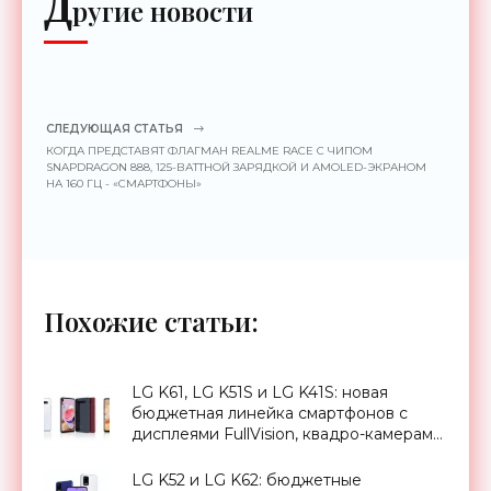
Д
ругие новости
СЛЕДУЮЩАЯ СТАТЬЯ
КОГДА ПРЕДСТАВЯТ ФЛАГМАН REALME RACE С ЧИПОМ
SNAPDRAGON 888, 125-ВАТТНОЙ ЗАРЯДКОЙ И AMOLED-ЭКРАНОМ
НА 160 ГЦ - «СМАРТФОНЫ»
Похожие статьи:
LG K61, LG K51S и LG K41S: новая
бюджетная линейка смартфонов с
дисплеями FullVision, квадро-камерами
и защитой MIL-STD-810G -
«Смартфоны»
LG K52 и LG K62: бюджетные