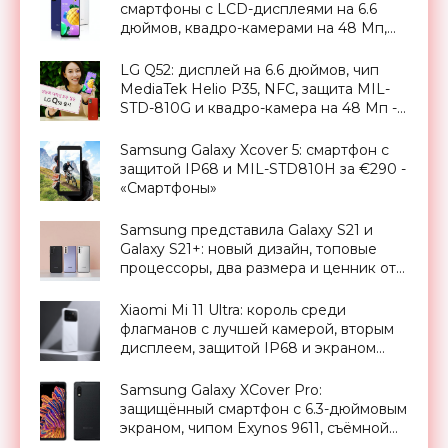
смартфоны с LCD-дисплеями на 6.6
дюймов, квадро-камерами на 48 Мп,
NFC и защитой MIL-STD-810G -
«Смартфоны»
LG Q52: дисплей на 6.6 дюймов, чип
MediaTek Helio P35, NFC, защита MIL-
STD-810G и квадро-камера на 48 Мп -
«Смартфоны»
Samsung Galaxy Xcover 5: смартфон с
защитой IP68 и MIL-STD810H за €290 -
«Смартфоны»
Samsung представила Galaxy S21 и
Galaxy S21+: новый дизайн, топовые
процессоры, два размера и ценник от
€850 - «Смартфоны»
Xiaomi Mi 11 Ultra: король среди
флагманов с лучшей камерой, вторым
дисплеем, защитой IP68 и экраном
Dolby Vision за $900 - «Смартфоны»
Samsung Galaxy XCover Pro:
защищённый смартфон с 6.3-дюймовым
экраном, чипом Exynos 9611, съёмной
батареей, защитой IP68 и ценником в