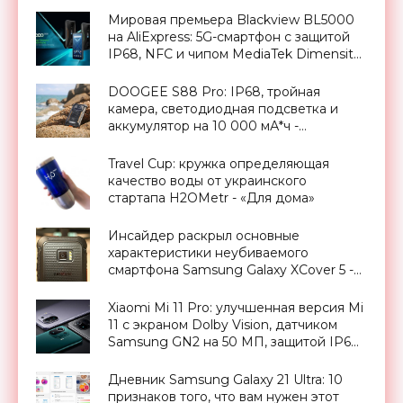
$500 - «Смартфоны»
Мировая премьера Blackview BL5000
на AliExpress: 5G-смартфон с защитой
IP68, NFC и чипом MediaTek Dimensity
700 дешевле $280 - «Смартфоны»
DOOGEE S88 Pro: IP68, тройная
камера, светодиодная подсветка и
аккумулятор на 10 000 мА*ч -
«Смартфоны»
Travel Cup: кружка определяющая
качество воды от украинского
стартапа H2OMetr - «Для дома»
Инсайдер раскрыл основные
характеристики неубиваемого
смартфона Samsung Galaxy XCover 5 -
«Смартфоны»
Xiaomi Mi 11 Pro: улучшенная версия Mi
11 с экраном Dolby Vision, датчиком
Samsung GN2 на 50 МП, защитой IP68
и батареей на 5000 мАч за $761 -
«Смартфоны»
Дневник Samsung Galaxy 21 Ultra: 10
признаков того, что вам нужен этот