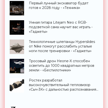
Первый лунный экскаватор будет
готов к 2028 году - «Техника»
Умная гитара Litejam Neo с RGB-
подсветкой сама научит вас играть -
«Гаджеты»
Технологичные шлепанцы Hyperslides
от Nike помогут расслабить усталые
ноги после тренировки - «Гаджеты»
Тросовый дрон Heone-X способен
осветить до 1000 квадратных метров
земли - «Беспилотники»
Ростех разработал
высокочувствительный тепловизор
«Сыч-3К» с дальностью распознавания
до 2 км - «Гаджеты»