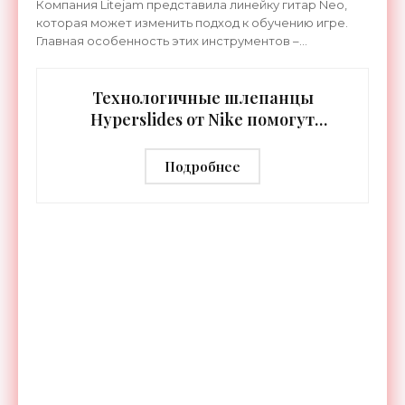
Компания Litejam представила линейку гитар Neo,
которая может изменить подход к обучению игре.
Главная особенность этих инструментов –
встроенная RGB-подсветка грифа. Светодиоды
синхронизируются с
Технологичные шлепанцы
Hyperslides от Nike помогут
расслабить усталые ноги после
тренировки - «Гаджеты»
Подробнее