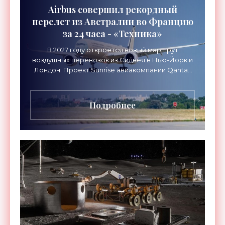
Airbus совершил рекордный
перелет из Австралии во Францию
за 24 часа - «Техника»
В 2027 году откроется новый маршрут
воздушных перевозок из Сиднея в Нью-Йорк и
Лондон. Проект Sunrise авиакомпании Qantas
Airways организует беспосадочные перелеты
длительностью до 24
Подробнее