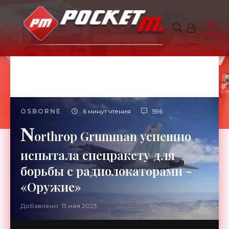
OSBORNE
6 минут чтения
596
N
orthrop Grumman успешно
испытала спецракету для
борьбы с радиолокаторами -
«Оружие»
Добавлено: 15 мая 2023