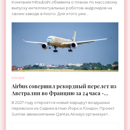
Компания Mitsubishi объявила о планах по массовому
выпуску интеллектуальных роботов-андроидов на
своем заводе в Киото. Для этого уже
переоборудована линия, которая ранее
использовалась для сборки
КОСМОС
Airbus совершил рекордный перелет из
Австралии во Францию за 24 часа -
«Техника»
В 2027 году откроется новый маршрут воздушных
перевозок из Сиднея в Нью-Йорк и Лондон. Проект
Sunrise авиакомпании Qantas Airways организует
беспосадочные перелеты длительностью до 24
часов.