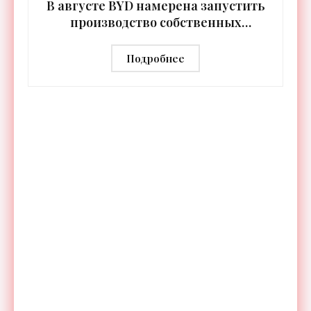
В августе BYD намерена запустить
производство собственных
человекоподобных роботов -
«Роботы»
Подробнее