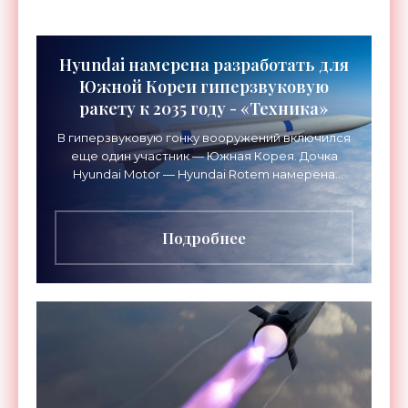
Hyundai намерена разработать для
Южной Кореи гиперзвуковую
ракету к 2035 году - «Техника»
В гиперзвуковую гонку вооружений включился
еще один участник — Южная Корея. Дочка
Hyundai Motor — Hyundai Rotem намерена
наладить серийное производство
гиперзвуковых ракет в течение
Подробнее