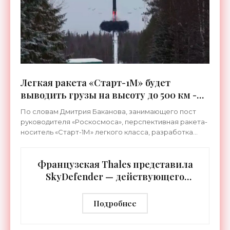
Легкая ракета «Старт-1М» будет
выводить грузы на высоту до 500 км -
«Космос»
По словам Дмитрия Баканова, занимающего пост
руководителя «Роскосмоса», перспективная ракета-
носитель «Старт-1М» легкого класса, разработка
которой идет полным ходом, будет способна
выводить
Французская Thales представила
SkyDefender — действующего
конкурента американской системы
ПРО «Золотой купол» - «Оружие»
Подробнее