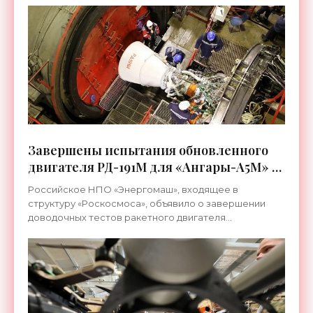
Она была
Завершены испытания обновленного
двигателя РД-191М для «Ангары-А5М» -
«Космос»
Российское НПО «Энергомаш», входящее в
структуру «Роскосмоса», объявило о завершении
доводочных тестов ракетного двигателя
модернизированной модели РД-191М, который будет
использоваться в