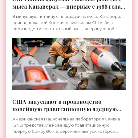
мыса Канаверал — впервые с 1988 года -
«Оружие»
В минувшую пятницу с площадки на мысе Канаверал,
принадлежащей Космическим силам США, был
произведен испытательный пуск гиперзвуковой
ракеты большой дальности.
США запускают в производство
новейшую гравитационную ядерную
бомбу В61-13 - «Оружие»
Американская Национальная лаборатория Сандиа
(SNL) представила новейшую гравитационную
ядерную бомбу В61-13, серийный выпуск которой
стартовал на 7 месяцев раньше намеченного срока.