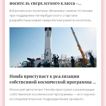
носитель сверхлегкого класса -
«Космос»
В Балтийском политехе «Военмех» имени Устинова
при поддержке петербургского стартапа
разработана новая сверхлегкая ракета-носитель
SpaceNet. С помощью нее планируется отправлять
на орбиту спутники
Honda приступает к реализации
собственной космической программы -
«Космос»
Японский автогигант Honda приступил к реализации
собственной космической программы — его научно-
исследовательское подразделение провело
успешный запуск и посадку многоразовой ракеты. 17