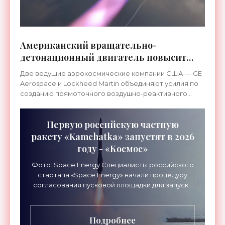
Американский вращательно-
детонационный двигатель повысит
эффективность гиперзвуковых ракет -
Две ведущие аэрокосмические компании США — GE
«Техника»
Aerospace и Lockheed Martin объединяют усилия по
созданию прямоточного воздушно-реактивного
двигателя с вращающейся детонацией (RDDJ).
Первую российскую частную
ракету «Kamchatka» запустят в 2026
году - «Космос»
Фото: Space Energy Специалисты российского
стартапа «Space Energy» начали процедуру
согласования пусковой площадки для запуска
новой ракеты «Kamchatka», которая стала
первой частной
Подробнее