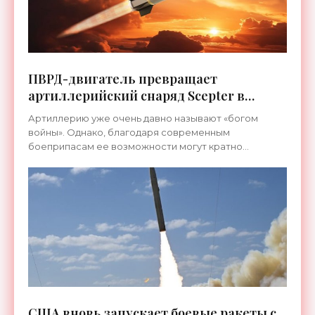
ПВРД-двигатель превращает
артиллерийский снаряд Scepter в
управляемую ракету - «Оружие»
Артиллерию уже очень давно называют «богом
войны». Однако, благодаря современным
боеприпасам ее возможности могут кратно
возрасти. Британская...
США вновь запускает боевые ракеты с