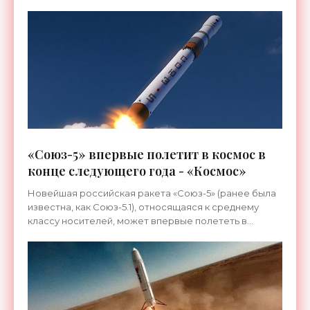
Уральскому госуниверситету, был успешно
проведен ряд огневых
«Союз-5» впервые полетит в космос в
конце следующего года - «Космос»
Новейшая российская ракета «Союз-5» (ранее была
известна, как Союз-5.1), относящаяся к среднему
классу носителей, может впервые полететь в
космос в самом конце 2025 года, о чем указано в
протоколе,