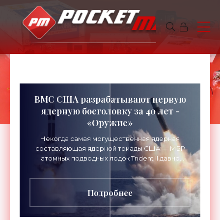
ВМС США разрабатывают первую
ядерную боеголовку за 40 лет -
«Оружие»
Некогда самая могущественная ядерная
составляющая ядерной триады США — МБР
атомных подводных лодок Trident II давно
устарела и после более чем трех десятилетий
службы нуждается в
Подробнее