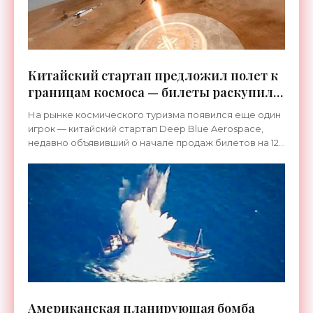
Китайский стартап предложил полет к
границам космоса — билеты раскупили
за несколько минут - «Космос»
На рынке космического туризма появился еще один
игрок — китайский стартап Deep Blue Aerospace,
недавно объявивший о начале продаж билетов на 12-
минутное путешествие к границам космоса (это чуть
Американская планирующая бомба