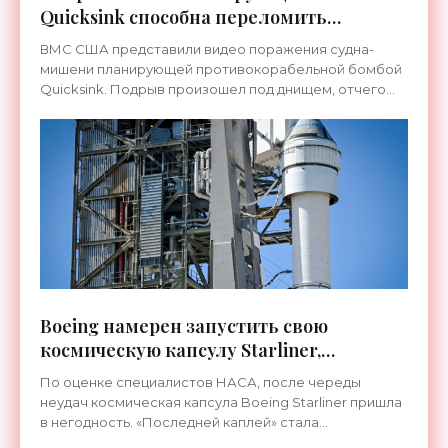
Quicksink способна переломить
вражеский корабль пополам -
ВМС США представили видео поражения судна-
«Оружие»
мишени планирующей противокорабельной бомбой
Quicksink. Подрыв произошел под днищем, отчего
корабль буквально переломился пополам.
Boeing намерен запустить свою
космическую капсулу Starliner,
несмотря на утечку газа из корпуса -
По оценке специалистов НАСА, после череды
«Космос»
неудач космическая капсула Boeing Starliner пришла
в негодность. «Последней каплей» стала
обнаруженная в мае утечка гелия в ее корпусе, в