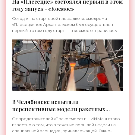
На «Плесецке» состоялся первый в этом
году запуск - «Космос»
Сегодня на стартовой площадке космодрома
«Плесецк» под Архангельском был осуществлен
первый в этом году старт — в космос отправилась
ракета-носитель модели «Союз-2.1в», относящаяся к
легкому классу.
В Челябинске испытали
перспективные модели ракетных
двигателей - «Космос»
От представителей «Роскосмоса» и НИИМаш стало
известно о том, что в течение прошлой недели на
специальной площадке, принадлежащей Южно-