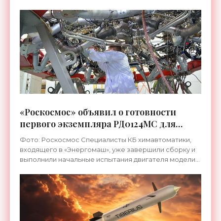
июня,
«Роскосмос» объявил о готовности
первого экземпляра РД0124МС для
«Союза-5» - «Космос»
Фото: Роскосмос Специалисты КБ химавтоматики,
входящего в «Энергомаш», уже завершили сборку и
выполнили начальные испытания двигателя модели
РД0124МС, которым в ближайшем времени будут
оснащать