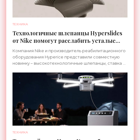
ТЕХНИКА
Технологичные шлепанцы Hyperslides
от Nike помогут расслабить усталые
ноги после тренировки - «Гаджеты»
Компания Nike и производитель реабилитационного
оборудования Hyperice представили совместную
новинку – высокотехнологичные шлепанцы, ставка в
которых сделана на сочетание тепла и вибрации.
ТЕХНИКА