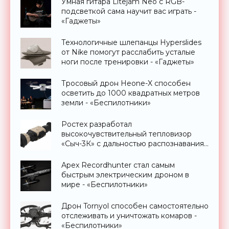
Умная гитара Litejam Neo с RGB-
подсветкой сама научит вас играть -
«Гаджеты»
Технологичные шлепанцы Hyperslides
от Nike помогут расслабить усталые
ноги после тренировки - «Гаджеты»
Тросовый дрон Heone-X способен
осветить до 1000 квадратных метров
земли - «Беспилотники»
Ростех разработал
высокочувствительный тепловизор
«Сыч-3К» с дальностью распознавания
до 2 км - «Гаджеты»
Apex Recordhunter стал самым
быстрым электрическим дроном в
мире - «Беспилотники»
Дрон Tornyol способен самостоятельно
отслеживать и уничтожать комаров -
«Беспилотники»