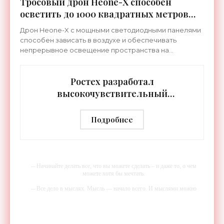
Тросовый дрон Heone-X способен
осветить до 1000 квадратных метров
земли - «Беспилотники»
Дрон Heone-X с мощными светодиодными панелями
способен зависать в воздухе и обеспечивать
непрерывное освещение пространства на
протяжении целых суток. В отличие от стационарных
источников света,
Ростех разработал
высокочувствительный
тепловизор «Сыч-3К» с
дальностью распознавания до 2 км
Подробнее
- «Гаджеты»
-- Начинайте делать все, что вы можете сделать – и даже то, о чем
можете хотя бы мечтать.
-- Все дело в мыслях. Мысль — начало всего. И мыслями можно
управлять. И поэтому главное дело совершенствования: работать над
мыслями.
-- Идите уверенно по направлению к мечте. Живите той жизнью,