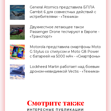
и батареей на 5000 мАч за $761 -
«Смартфоны»
General Atomics представила БПЛА
Gambit 6 для совместных действий с
истребителями - «Техника»
Двухместное летающее такси
Passenger Drone тестируют в Европе -
«Транспорт»
Motorola представила смартфоны Moto
G Stylus со стилусом и Moto G8 Power
с батареей на 5000 мАч - «Смартфоны»
Lockheed Martin работает над боевым
дроном-невидимкой Vectis - «Техника»
Смотрите также
ИНТЕРЕСНЫЕ ПУБЛИКАЦИИ