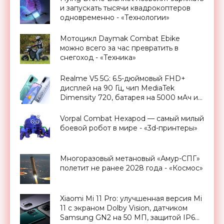
и запускать тысячи квадрокоптеров
одновременно - «Технологии»
Мотоцикл Daymak Combat Ebike
можно всего за час превратить в
снегоход - «Техника»
Realme V5 5G: 6.5-дюймовый FHD+
дисплей на 90 Гц, чип MediaTek
Dimensity 720, батарея на 5000 мАч и
ценник от $214 - «Смартфоны»
Vorpal Combat Hexapod — самый милый
боевой робот в мире - «3d-принтеры»
Многоразовый метановый «Амур-СПГ»
полетит не ранее 2028 года - «Космос»
Xiaomi Mi 11 Pro: улучшенная версия Mi
11 с экраном Dolby Vision, датчиком
Samsung GN2 на 50 МП, защитой IP68