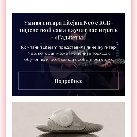
Умная гитара Litejam Neo с RGB-
подсветкой сама научит вас играть
- «Гаджеты»
Компания Litejam представила линейку гитар
Neo, которая может изменить подход к
обучению игре. Главная особенность этих
инструментов – встроенная RGB-подсветка
грифа. Светодиоды
Подробнее