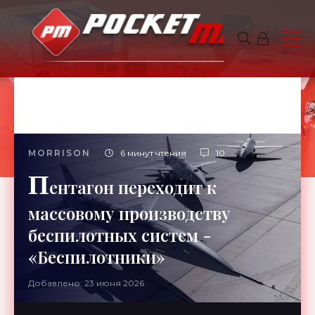
MORRISON
6 минут чтения
10
П
ентагон переходит к
массовому производству
беспилотных систем -
«Беспилотники»
Добавлено: 23 июня 2026