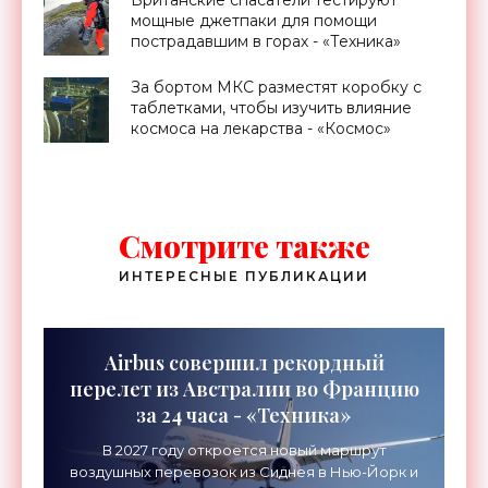
Британские спасатели тестируют
мощные джетпаки для помощи
пострадавшим в горах - «Техника»
За бортом МКС разместят коробку с
таблетками, чтобы изучить влияние
космоса на лекарства - «Космос»
Смотрите также
ИНТЕРЕСНЫЕ ПУБЛИКАЦИИ
Airbus совершил рекордный
перелет из Австралии во Францию
за 24 часа - «Техника»
В 2027 году откроется новый маршрут
воздушных перевозок из Сиднея в Нью-Йорк и