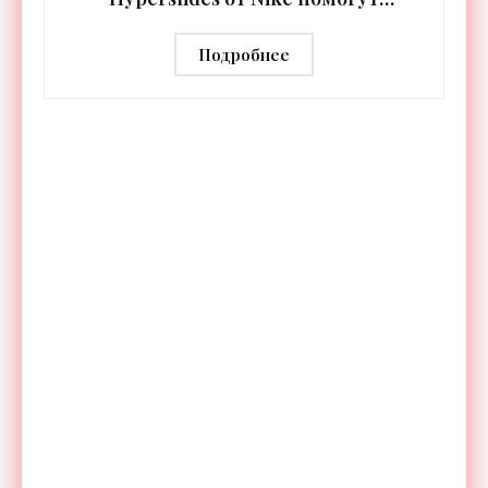
расслабить усталые ноги после
тренировки - «Гаджеты»
Подробнее