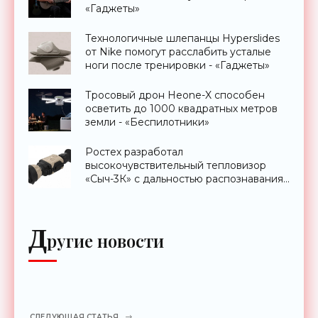
«Гаджеты»
Технологичные шлепанцы Hyperslides
от Nike помогут расслабить усталые
ноги после тренировки - «Гаджеты»
Тросовый дрон Heone-X способен
осветить до 1000 квадратных метров
земли - «Беспилотники»
Ростех разработал
высокочувствительный тепловизор
«Сыч-3К» с дальностью распознавания
до 2 км - «Гаджеты»
Д
ругие новости
СЛЕДУЮЩАЯ СТАТЬЯ