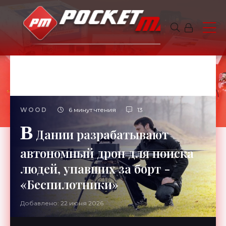
WOOD
6 минут чтения
13
В
Дании разрабатывают
автономный дрон для поиска
людей, упавших за борт -
«Беспилотники»
Добавлено: 22 июня 2026