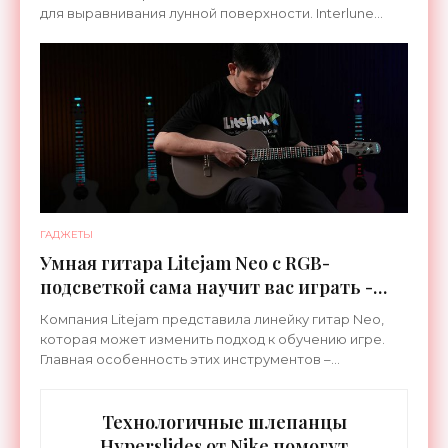
для выравнивания лунной поверхности. Interlune
специализируется на робототехнике и космической
ГАДЖЕТЫ
Умная гитара Litejam Neo с RGB-
подсветкой сама научит вас играть -
«Гаджеты»
Компания Litejam представила линейку гитар Neo,
которая может изменить подход к обучению игре.
Главная особенность этих инструментов –
встроенная RGB-подсветка грифа. Светодиоды
синхронизируются с
Технологичные шлепанцы
Hyperslides от Nike помогут