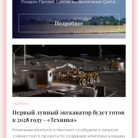
Лондон. Проект Sunrise авиакомпании Qantas
Airways организует беспосадочные перелеты
длительностью до 24
Подробнее
ГАДЖЕТЫ
Первый лунный экскаватор будет готов
к 2028 году - «Техника»
Компании Interlune и Vermeer сообщили о запуске
совместного проекта по созданию комплекса машин