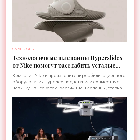
СМАРТФОНЫ
Технологичные шлепанцы Hyperslides
от Nike помогут расслабить усталые
ноги после тренировки - «Гаджеты»
Компания Nike и производитель реабилитационного
оборудования Hyperice представили совместную
новинку – высокотехнологичные шлепанцы, ставка в
которых сделана на сочетание тепла и вибрации.