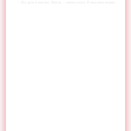
-- Все дело в мыслях. Мысль — начало всего. И мыслями можно
управлять. И поэтому главное дело совершенствования: работать над
мыслями.
-- Идите уверенно по направлению к мечте. Живите той жизнью,
которую вы сами себе придумали.
-- Самое большое богатство — это ум. Самая большая нищета —
глупость. Из всех страхов самый пугающий — самолюбование.
-- Лучшее, что можно сделать с хорошим советом, это пропустить его
мимо ушей. Он никогда не бывает полезен никому, кроме того, кто
его дал.
-- Люблю давать советы и очень не люблю, когда их дают мне.