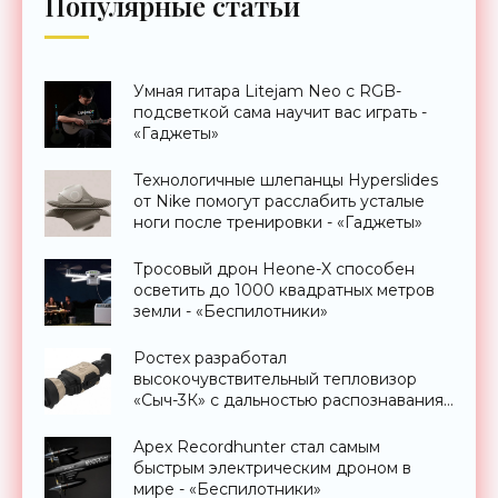
Популярные статьи
Умная гитара Litejam Neo с RGB-
подсветкой сама научит вас играть -
«Гаджеты»
Технологичные шлепанцы Hyperslides
от Nike помогут расслабить усталые
ноги после тренировки - «Гаджеты»
Тросовый дрон Heone-X способен
осветить до 1000 квадратных метров
земли - «Беспилотники»
Ростех разработал
высокочувствительный тепловизор
«Сыч-3К» с дальностью распознавания
до 2 км - «Гаджеты»
Apex Recordhunter стал самым
быстрым электрическим дроном в
мире - «Беспилотники»