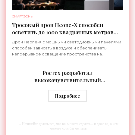
СМАРТФОНЫ
Тросовый дрон Heone-X способен
осветить до 1000 квадратных метров
земли - «Беспилотники»
Дрон Heone-X с мощными светодиодными панелями
способен зависать в воздухе и обеспечивать
непрерывное освещение пространства на
протяжении целых суток. В отличие от стационарных
источников света,
Ростех разработал
высокочувствительный
тепловизор «Сыч-3К» с
дальностью распознавания до 2 км
Подробнее
- «Гаджеты»
-- Начинайте делать все, что вы можете сделать – и даже то, о чем
можете хотя бы мечтать.