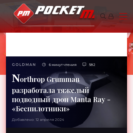
GOLDMAN
6 минут чтения
582
N
orthrop Grumman
разработала тяжелый
подводный дрон Manta Ray -
«Беспилотники»
Добавлено: 12 апреля 2024