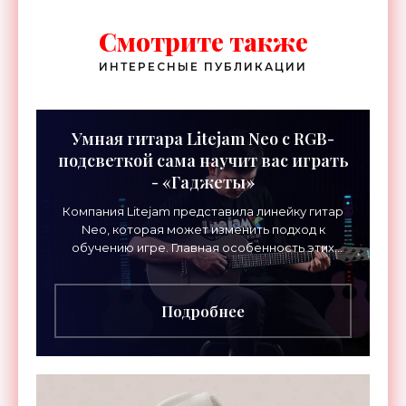
Смотрите также
ИНТЕРЕСНЫЕ ПУБЛИКАЦИИ
Умная гитара Litejam Neo с RGB-
подсветкой сама научит вас играть
- «Гаджеты»
Компания Litejam представила линейку гитар
Neo, которая может изменить подход к
обучению игре. Главная особенность этих
инструментов – встроенная RGB-подсветка
грифа. Светодиоды
Подробнее