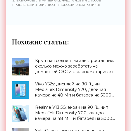
ЭЛЕКТРОМОБИЛЬ: VATTENFALL НАШЛА НОВЫЙ СПОСОБ
ПРИВЛЕЧЕНИЯ КЛИЕНТОВ - «НОВОСТИ ЭЛЕКТРОНИКИ»
Похожие статьи:
Крышная солнечная электростанция:
сколько можно заработать на
домашней СЭС и «зеленом» тарифе в
Украине - «Новости Электроники»
Vivo Y52s: дисплей на 90 Гц, чип
MediaTek Dimensity 720, двойная
камера на 48 Мп и батарея на 5000
мАч за $244 - «Смартфоны»
Realme V13 5G: экран на 90 Гц, чип
MediaTek Dimensity 700, квадро-
камера на 48 МП и батарея на 5000
мАч за $244 - «Смартфоны»
SolarGaps: жалюзи с солнечными