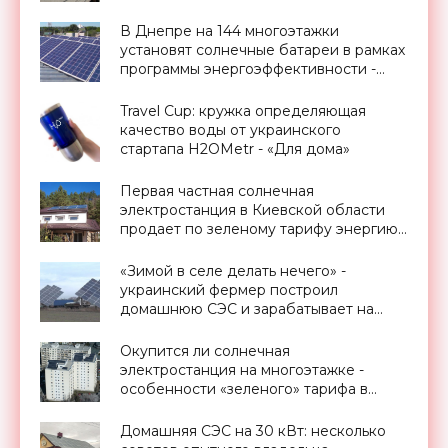
батарей для обеспечения
электроэнергией ОСМД - «Новости
В Днепре на 144 многоэтажки
Электроники»
установят солнечные батареи в рамках
программы энергоэффективности -
«Новости Электроники»
Travel Cup: кружка определяющая
качество воды от украинского
стартапа H2OMetr - «Для дома»
Первая частная солнечная
электростанция в Киевской области
продает по зеленому тарифу энергию
государству - «Новости Электроники»
«Зимой в селе делать нечего» -
украинский фермер построил
домашнюю СЭС и зарабатывает на
этом - «Новости Электроники»
Окупится ли солнечная
электростанция на многоэтажке -
особенности «зеленого» тарифа в
Украине - «Новости Электроники»
Домашняя СЭС на 30 кВт: несколько