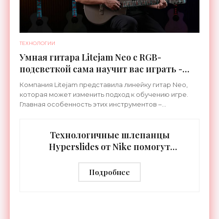
ТЕХНОЛОГИИ
Умная гитара Litejam Neo с RGB-
подсветкой сама научит вас играть -
«Гаджеты»
Компания Litejam представила линейку гитар Neo,
которая может изменить подход к обучению игре.
Главная особенность этих инструментов –
встроенная RGB-подсветка грифа. Светодиоды
синхронизируются с
Технологичные шлепанцы
Hyperslides от Nike помогут
расслабить усталые ноги после
тренировки - «Гаджеты»
Подробнее