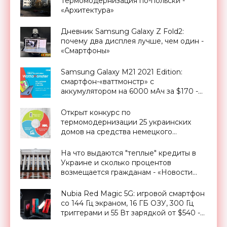
Термомодернизация по-польски -
«Архитектура»
Дневник Samsung Galaxy Z Fold2:
почему два дисплея лучше, чем один -
«Смартфоны»
Samsung Galaxy M21 2021 Edition:
смартфон-«ваттмонстр» с
аккумулятором на 6000 мАч за $170 -
«Смартфоны»
Открыт конкурс по
термомодернизации 25 украинских
домов на средства немецкого
правительства - «Новости
Электроники»
На что выдаются "теплые" кредиты в
Украине и сколько процентов
возмещается гражданам - «Новости
Электроники»
Nubia Red Magic 5G: игровой смартфон
со 144 Гц экраном, 16 ГБ ОЗУ, 300 Гц
триггерами и 55 Вт зарядкой от $540 -
«Смартфоны»