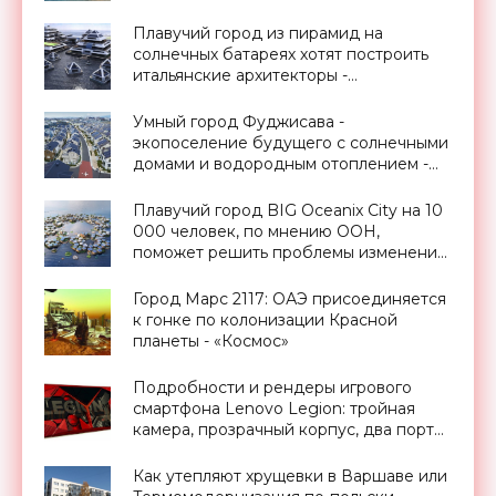
Плавучий город из пирамид на
солнечных батареях хотят построить
итальянские архитекторы -
«Архитектура»
Умный город Фуджисава -
экопоселение будущего с солнечными
домами и водородным отоплением -
«Технологии»
Плавучий город BIG Oceanix City на 10
000 человек, по мнению ООН,
поможет решить проблемы изменения
климата - «Архитектура»
Город Марс 2117: ОАЭ присоединяется
к гонке по колонизации Красной
планеты - «Космос»
Подробности и рендеры игрового
смартфона Lenovo Legion: тройная
камера, прозрачный корпус, два порта
Type-C и дисплей на 144 Гц -
«Смартфоны»
Как утепляют хрущевки в Варшаве или