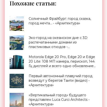
Похожие статьи:
Солнечный Фрайбург: город сказка,
город мечта… - «Архитектура»
Эко-город на океанском дне с 3D
распечатанными домами из
пластиковых отходов -
футуристический проект Аequorea -
«Архитектура»
Motorola Edge 20 Pro, Edge 20 и Edge
20 Lite: 108 МП камера, перископ, 144
Гц дисплей и всего одно обновление
Android (на самом деле нет) -
«Смартфоны»
Первый автономный плавучий город
возведут у берегов Таити (видео) -
«Архитектура»
«Вертикальный город» будущего
представлен Luca Curci Architects -
«Архитектура»