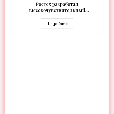
Ростех разработал
высокочувствительный
тепловизор «Сыч-3К» с
дальностью распознавания до 2 км
Подробнее
- «Гаджеты»