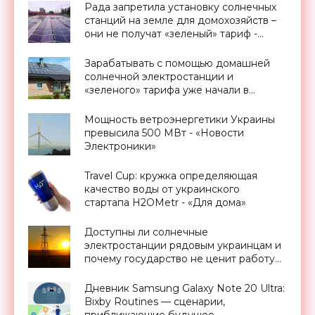
Рада запретила установку солнечных
станций на земле для домохозяйств –
они не получат «зеленый» тариф -
«Новости Электроники»
Зарабатывать с помощью домашней
солнечной электростанции и
«зеленого» тарифа уже начали в
Николаеве - «Новости Электроники»
Мощность ветроэнергетики Украины
превысила 500 МВт - «Новости
Электроники»
Travel Cup: кружка определяющая
качество воды от украинского
стартапа H2OMetr - «Для дома»
Доступны ли солнечные
электростанции рядовым украинцам и
почему государство не ценит работу
украинских ученых - «Новости
Электроники»
Дневник Samsung Galaxy Note 20 Ultra:
Bixby Routines — сценарии,