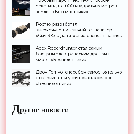
Тросовый дрон Heone-X способен
осветить до 1000 квадратных метров
земли - «Беспилотники»
Ростех разработал
высокочувствительный тепловизор
«Сыч-3К» с дальностью распознавания
до 2 км - «Гаджеты»
Apex Recordhunter стал самым
быстрым электрическим дроном в
мире - «Беспилотники»
Дрон Tornyol способен самостоятельно
отслеживать и уничтожать комаров -
«Беспилотники»
Д
ругие новости