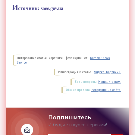
И
сточник:
saee.gov.ua
Цитирование статьи, картинки - фото скриншот -
Rambler News
Service.
Иллюстрация к статье -
Яндекс. Картинки.
Есть вопросы.
Напишите нам.
Общие правила
поведения на сайте.
Подпишитесь
И будьте в курсе первыми!