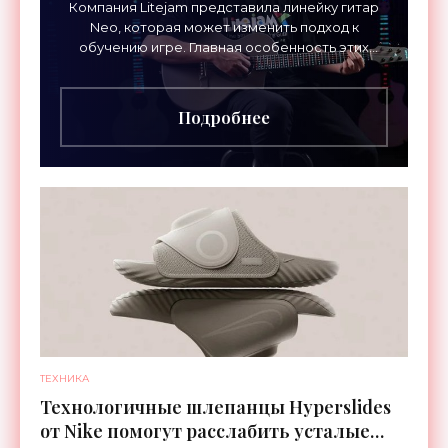
Компания Litejam представила линейку гитар
Neo, которая может изменить подход к
обучению игре. Главная особенность этих
инструментов – встроенная RGB-подсветка
грифа. Светодиоды
Подробнее
ТЕХНИКА
Технологичные шлепанцы Hyperslides
от Nike помогут расслабить усталые