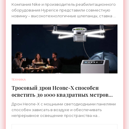
ноги после тренировки - «Гаджеты»
Компания Nike и производитель реабилитационного
оборудования Hyperice представили совместную
новинку – высокотехнологичные шлепанцы, ставка в
которых сделана на сочетание тепла и вибрации.
ТЕХНИКА
Тросовый дрон Heone-X способен
осветить до 1000 квадратных метров
земли - «Беспилотники»
Дрон Heone-X с мощными светодиодными панелями
способен зависать в воздухе и обеспечивать
непрерывное освещение пространства на
протяжении целых суток. В отличие от стационарных
источников света,