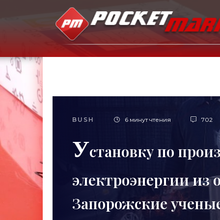
BUSH
6 минут чтения
702
У
становку по произ
электроэнергии из 
Запорожские ученые 