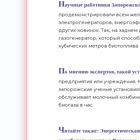
Н
аучные работники Запорожско
продемонстрировали всем жел
электрогенераторов, энергоэф
других новинок. Так, на задне
газогенератор, который способе
кубических метров биотоплива в
П
о мнению экспертов, такой ус
предприятия или учреждения. К
запорожские ученые установили
обслуживает молочный комбина
биогаза в час.
Ч
итайте также:
Энергетическая 