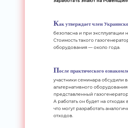
заработать знают на Ровенщин
К
ак утверждает член Украинск
безопасна и при эксплуатации 
Стоимость такого газогенератор
оборудования — около года.
П
осле практического ознакомл
участники семинара обсудили
альтернативного оборудования 
представленный газогенератор
А работать он будет на отходах
что могут разработать аналоги
отходов.