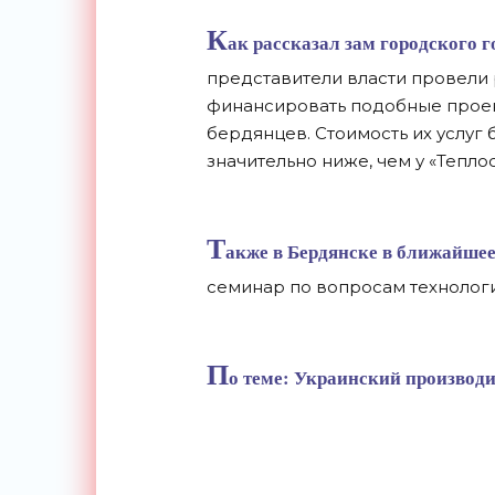
К
ак рассказал зам городского
представители власти провели 
финансировать подобные проект
бердянцев. Стоимость их услуг 
значительно ниже, чем у «Теплос
Т
акже в Бердянске в ближайше
семинар по вопросам технологи
П
о теме:
Украинский производи