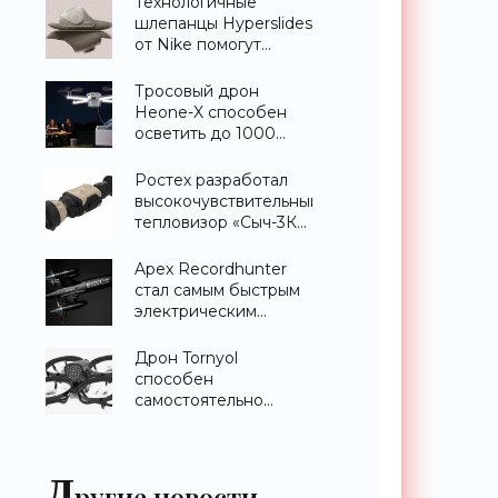
Технологичные
шлепанцы Hyperslides
от Nike помогут
расслабить усталые
ноги после
Тросовый дрон
тренировки -
Heone-X способен
«Гаджеты»
осветить до 1000
квадратных метров
земли -
Ростех разработал
«Беспилотники»
высокочувствительный
тепловизор «Сыч-3К»
с дальностью
распознавания до 2
Apex Recordhunter
км - «Гаджеты»
стал самым быстрым
электрическим
дроном в мире -
«Беспилотники»
Дрон Tornyol
способен
самостоятельно
отслеживать и
уничтожать комаров -
«Беспилотники»
Д
ругие новости