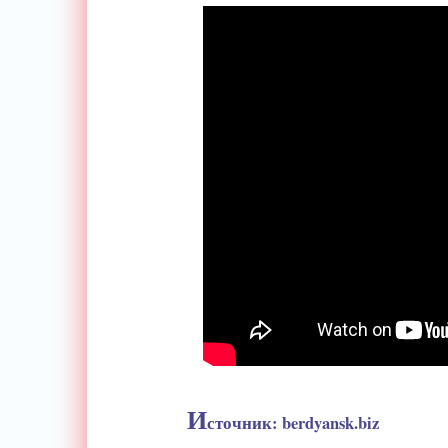
И
сточник: berdyansk.biz