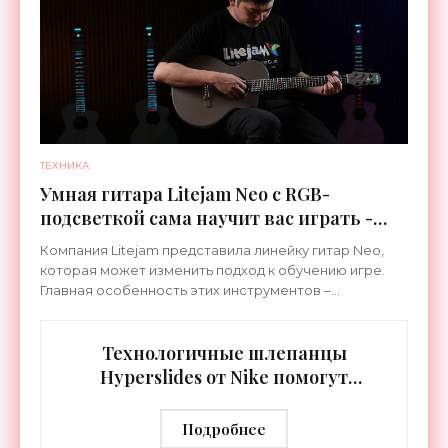
ТЕХНИКА
Умная гитара Litejam Neo с RGB-
подсветкой сама научит вас играть -
«Гаджеты»
Компания Litejam представила линейку гитар Neo,
которая может изменить подход к обучению игре.
Главная особенность этих инструментов –
встроенная RGB-подсветка грифа. Светодиоды
синхронизируются с
Технологичные шлепанцы
Hyperslides от Nike помогут
расслабить усталые ноги после
тренировки - «Гаджеты»
Подробнее