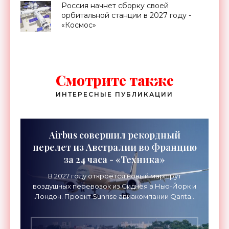
Россия начнет сборку своей
орбитальной станции в 2027 году -
«Космос»
Смотрите также
ИНТЕРЕСНЫЕ ПУБЛИКАЦИИ
Airbus совершил рекордный
перелет из Австралии во Францию
за 24 часа - «Техника»
В 2027 году откроется новый маршрут
воздушных перевозок из Сиднея в Нью-Йорк и
Лондон. Проект Sunrise авиакомпании Qantas
Airways организует беспосадочные перелеты
длительностью до 24