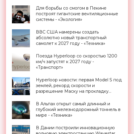
Для борьбы со смогом в Пекине
построят гигантские вентиляционные
системы - «Экология»
ВВС США намерены создать
абсолютно новый транспортный
самолет к 2027 году - «Техника»
Поезда Hyperloop со скоростью 1200
км/ч запустят к 2027 году -
«Транспорт»
Hyperloop новости: первая Model S под
землей, рекорд скорости и
разрешение Маску на прокладку
тоннеля в Лос-Анджелесе -
«Транспорт»
В Альпах открыт самый длинный и
глубокий железнодорожный тоннель в
мире - «Техника»
В Дании построили инновационную
волновую электростанцию Wavestar