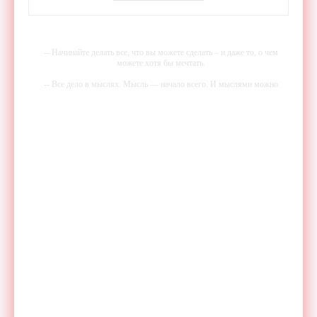
-- Начинайте делать все, что вы можете сделать – и даже то, о чем
можете хотя бы мечтать.
-- Все дело в мыслях. Мысль — начало всего. И мыслями можно
управлять. И поэтому главное дело совершенствования: работать над
мыслями.
-- Идите уверенно по направлению к мечте. Живите той жизнью,
которую вы сами себе придумали.
-- Самое большое богатство — это ум. Самая большая нищета —
глупость. Из всех страхов самый пугающий — самолюбование.
-- Лучшее, что можно сделать с хорошим советом, это пропустить его
мимо ушей. Он никогда не бывает полезен никому, кроме того, кто
его дал.
-- Люблю давать советы и очень не люблю, когда их дают мне.