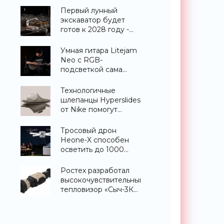
«Техника»
Первый лунный
экскаватор будет
готов к 2028 году -
«Техника»
Умная гитара Litejam
Neo с RGB-
подсветкой сама
научит вас играть -
«Гаджеты»
Технологичные
шлепанцы Hyperslides
от Nike помогут
расслабить усталые
ноги после
Тросовый дрон
тренировки -
Heone-X способен
«Гаджеты»
осветить до 1000
квадратных метров
земли -
Ростех разработал
«Беспилотники»
высокочувствительный
тепловизор «Сыч-3К»
с дальностью
распознавания до 2
км - «Гаджеты»