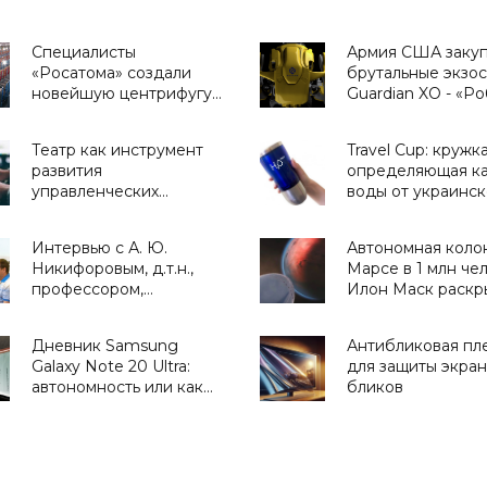
Специалисты
Армия США заку
«Росатома» создали
брутальные экзо
новейшую центрифугу
Guardian XO - «Р
для обогащения урана -
«Технологии»
Театр как инструмент
Travel Cup: кружк
развития
определяющая ка
управленческих
воды от украинск
навыков
стартапа H2OMetr
«Для дома»
Интервью с А. Ю.
Автономная коло
Никифоровым, д.т.н.,
Марсе в 1 млн че
профессором,
Илон Маск раскр
заместителем
план освоения да
директора Центра
космоса - «Космо
Дневник Samsung
Антибликовая пл
экстремальной
Galaxy Note 20 Ultra:
для защиты экран
прикладной
автономность или как
бликов
электроники НИЯУ
долго «живет» этот
МИФИ - «Смартфоны»
смартфон -
«Смартфоны»