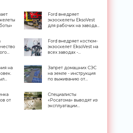
пает
Ford внедряет
скелеты
экзоскелеты EksoVest
оботы»
для рабочих на заводах
по всему миру -
«Роботы»
а
Ford внедряет костюм-
чество
экзоскелет EksoVest на
ого
всех заводах -
 -
«Технологии»
ния на
Запрет домашних СЭС
ловек.
на земле - инструкция
ыл
по выживанию от
льнего
Greencubator - «Новости
с»
Электроники»
енка
Специалисты
ов от
«Росатома» выводят из
эксплуатации
легендарный реактор -
«Технологии»