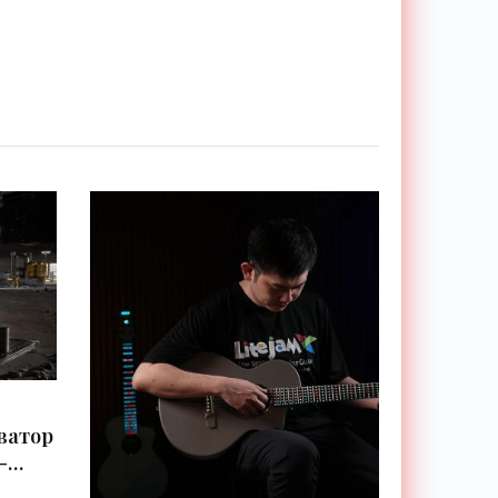
ватор
-