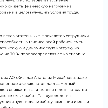
ов начали использовать пассивные
тимо снизить физическую нагрузку на
ровье и в целом улучшить условия труда.
ью вспомогательных экзоскелетов сотрудники
способность в течение всей рабочей смены.
татическую и динамическую нагрузку на
о на 70 %, перераспределяя ее на силовые
ора АО «Хиагда» Анатолия Михайлова, даже
менением экзоскелетов дает заметный
иков снижается, а внимание повышается, что
ыполняемых работ. Для руководства
удники чувствовали заботу компании и могли
работе.