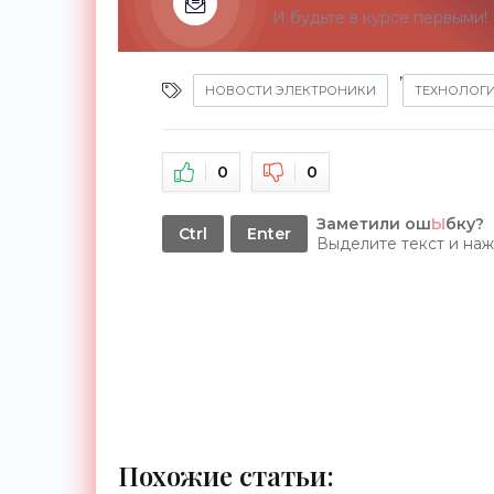
И будьте в курсе первыми!
,
НОВОСТИ ЭЛЕКТРОНИКИ
ТЕХНОЛОГ
0
0
Заметили ош
Ы
бку?
Ctrl
Enter
Выделите текст и на
Похожие статьи: