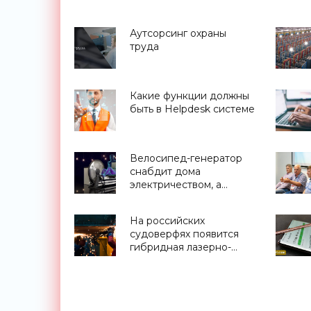
Аутсорсинг охраны
труда
Какие функции должны
быть в Helpdesk системе
Велосипед-генератор
снабдит дома
электричеством, а
графеновый кабель
предоставит доступ к
На российских
неисчерпаемым запасам
судоверфях появится
геотермальной энергии,
гибридная лазерно-
проект Billions in Change
дуговая сварка -
(видео) - «Новости
«Технологии»
Электроники»