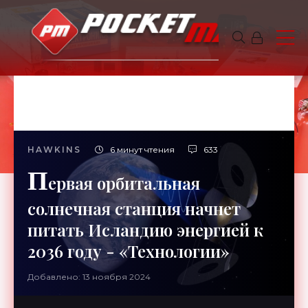
HAWKINS
6 минут чтения
633
П
ервая орбитальная
солнечная станция начнет
питать Исландию энергией к
2036 году - «Технологии»
Добавлено: 13 ноября 2024