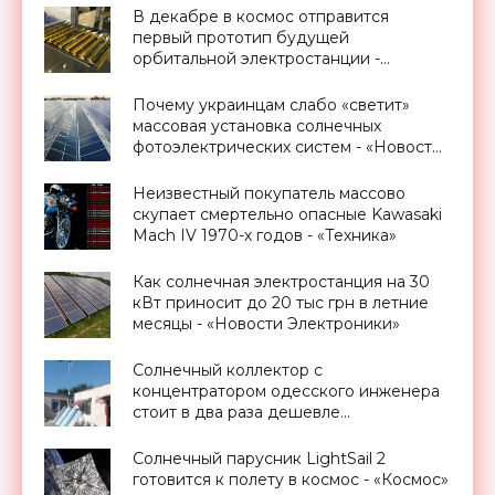
В декабре в космос отправится
первый прототип будущей
орбитальной электростанции -
«Космос»
Почему украинцам слабо «светит»
массовая установка солнечных
фотоэлектрических систем - «Новости
Электроники»
Неизвестный покупатель массово
скупает смертельно опасные Kawasaki
Mach IV 1970-х годов - «Техника»
Как солнечная электростанция на 30
кВт приносит до 20 тыс грн в летние
месяцы - «Новости Электроники»
Солнечный коллектор с
концентратором одесского инженера
стоит в два раза дешевле
традиционных гелиоустановок -
«Новости Электроники»
Солнечный парусник LightSail 2
готовится к полету в космос - «Космос»