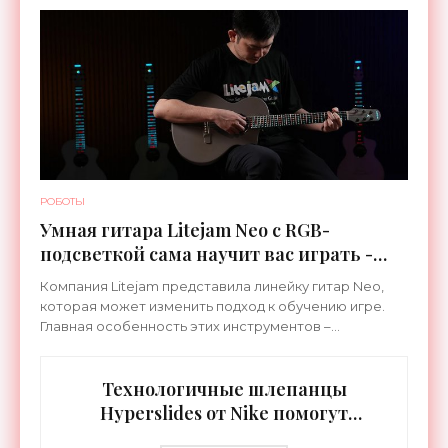
специализируется на робототехнике и космической
РОБОТЫ
Умная гитара Litejam Neo с RGB-
подсветкой сама научит вас играть -
«Гаджеты»
Компания Litejam представила линейку гитар Neo,
которая может изменить подход к обучению игре.
Главная особенность этих инструментов –
встроенная RGB-подсветка грифа. Светодиоды
синхронизируются с
Технологичные шлепанцы
Hyperslides от Nike помогут
расслабить усталые ноги после