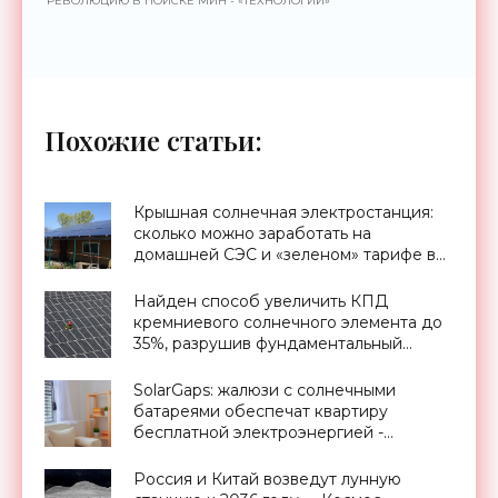
РЕВОЛЮЦИЮ В ПОИСКЕ МИН - «ТЕХНОЛОГИИ»
Похожие статьи:
Крышная солнечная электростанция:
сколько можно заработать на
домашней СЭС и «зеленом» тарифе в
Украине - «Новости Электроники»
Найден способ увеличить КПД
кремниевого солнечного элемента до
35%, разрушив фундаментальный
предел Шокли-Квиссера - «Новости
Электроники»
SolarGaps: жалюзи с солнечными
батареями обеспечат квартиру
бесплатной электроэнергией -
«Новости Электроники»
Россия и Китай возведут лунную