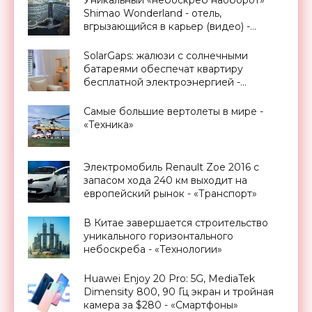
Уникальный «небоскреб наоборот»
Shimao Wonderland - отель,
вгрызающийся в карьер (видео) -
«Архитектура»
SolarGaps: жалюзи с солнечными
батареями обеспечат квартиру
бесплатной электроэнергией -
«Новости Электроники»
Самые большие вертолеты в мире -
«Техника»
Электромобиль Renault Zoe 2016 с
запасом хода 240 км выходит на
европейский рынок - «Транспорт»
В Китае завершается строительство
уникального горизонтального
небоскреба - «Технологии»
Huawei Enjoy 20 Pro: 5G, MediaTek
Dimensity 800, 90 Гц экран и тройная
камера за $280 - «Смартфоны»