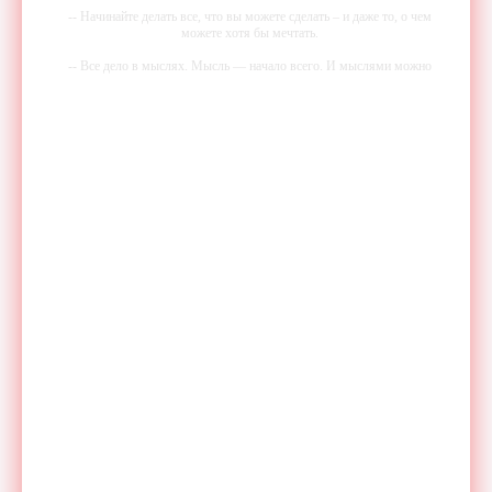
-- Начинайте делать все, что вы можете сделать – и даже то, о чем
можете хотя бы мечтать.
-- Все дело в мыслях. Мысль — начало всего. И мыслями можно
управлять. И поэтому главное дело совершенствования: работать над
мыслями.
-- Идите уверенно по направлению к мечте. Живите той жизнью,
которую вы сами себе придумали.
-- Самое большое богатство — это ум. Самая большая нищета —
глупость. Из всех страхов самый пугающий — самолюбование.
-- Лучшее, что можно сделать с хорошим советом, это пропустить его
мимо ушей. Он никогда не бывает полезен никому, кроме того, кто
его дал.
-- Люблю давать советы и очень не люблю, когда их дают мне.