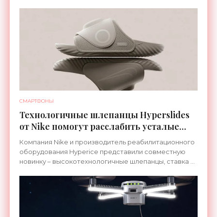
СМАРТФОНЫ
Технологичные шлепанцы Hyperslides
от Nike помогут расслабить усталые
ноги после тренировки - «Гаджеты»
Компания Nike и производитель реабилитационного
оборудования Hyperice представили совместную
новинку – высокотехнологичные шлепанцы, ставка в
которых сделана на сочетание тепла и вибрации.