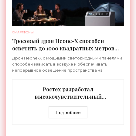
СМАРТФОНЫ
Тросовый дрон Heone-X способен
осветить до 1000 квадратных метров
земли - «Беспилотники»
Дрон Heone-X с мощными светодиодными панелями
способен зависать в воздухе и обеспечивать
непрерывное освещение пространства на
протяжении целых суток. В отличие от стационарных
источников света,
Ростех разработал
высокочувствительный
тепловизор «Сыч-3К» с
дальностью распознавания до 2 км
Подробнее
- «Гаджеты»