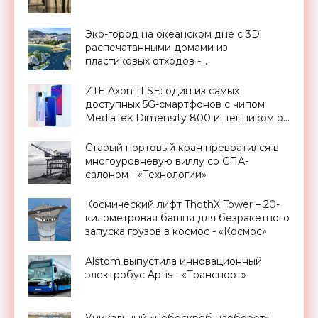
Эко-город на океанском дне с 3D
распечатанными домами из
пластиковых отходов -
футуристический проект Аequorea -
«Архитектура»
ZTE Axon 11 SE: один из самых
доступных 5G-смартфонов с чипом
MediaTek Dimensity 800 и ценником от
$280 - «Смартфоны»
Старый портовый кран превратился в
многоуровневую виллу со СПА-
салоном - «Технологии»
Космический лифт ThothX Tower – 20-
километровая башня для безракетного
запуска грузов в космос - «Космос»
Alstom выпустила инновационный
электробус Aptis - «Транспорт»