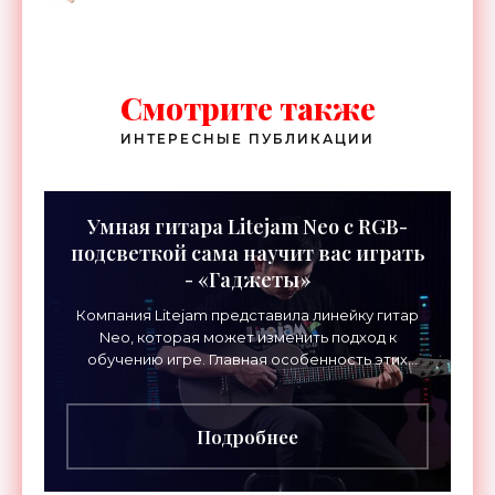
Смотрите также
ИНТЕРЕСНЫЕ ПУБЛИКАЦИИ
Умная гитара Litejam Neo с RGB-
подсветкой сама научит вас играть
- «Гаджеты»
Компания Litejam представила линейку гитар
Neo, которая может изменить подход к
обучению игре. Главная особенность этих
инструментов – встроенная RGB-подсветка
грифа. Светодиоды
Подробнее