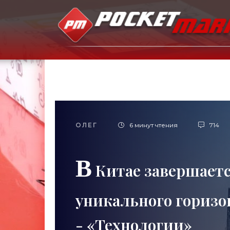
ОЛЕГ
6 минут чтения
714
В
Китае завершаетс
уникального горизо
- «Технологии»