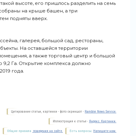
 такой высоте, его пришлось разделить на семь
 собраны на крыше башен, а три
атем подняты вверх.
ассейна, галерея, большой сад, рестораны,
объекты. На оставшейся территории
помещения, а также торговый центр и большой
 9,2 Га. Открытие комплекса должно
2019 года.
Цитирование статьи, картинки - фото скриншот -
Rambler News Service.
Иллюстрация к статье -
Яндекс. Картинки.
Общие правила
поведения на сайте.
Есть вопросы.
Напишите нам.