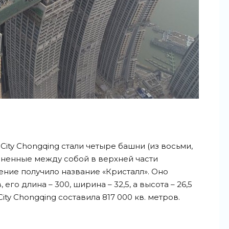
City Chongqing стали четыре башни (из восьми,
иненные между собой в верхней части
ние получило название «Кристалл». Оно
его длина – 300, ширина – 32,5, а высота – 26,5
ity Chongqing составила 817 000 кв. метров.