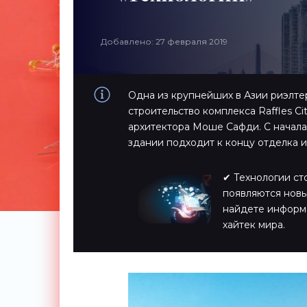
Добавлено: 27 февраля 2019
Одна из крупнейших в Азии риэлте
строительство комплекса Raffles C
архитектора Моше Сафди. С начала
здании подходит к концу отделка ин
✔ Технологии ст
появляются новы
найдете информ
хайтек мира.