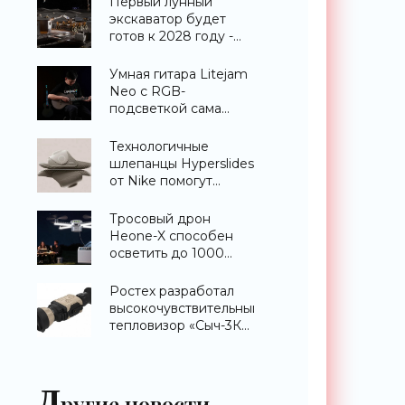
Первый лунный
экскаватор будет
готов к 2028 году -
«Техника»
Умная гитара Litejam
Neo с RGB-
подсветкой сама
научит вас играть -
«Гаджеты»
Технологичные
шлепанцы Hyperslides
от Nike помогут
расслабить усталые
ноги после
Тросовый дрон
тренировки -
Heone-X способен
«Гаджеты»
осветить до 1000
квадратных метров
земли -
Ростех разработал
«Беспилотники»
высокочувствительный
тепловизор «Сыч-3К»
с дальностью
распознавания до 2
км - «Гаджеты»
Д
ругие новости