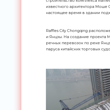
строительство комплекса Raffle
известного архитектора Моше Са
настоящее время в здании подх
Raffles City Chongqing располо
и Янцзы. На создание проекта
речных перевозок по реке Янц
паруса китайских торговых судо