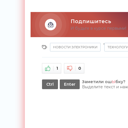
Подпишитесь
И будьте в курсе первыми!
,
НОВОСТИ ЭЛЕКТРОНИКИ
ТЕХНОЛОГ
1
0
Заметили ош
Ы
бку?
Ctrl
Enter
Выделите текст и на