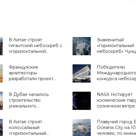
В Китае строят
Знаменитый
гигантский небоскреб с
«горизонтальный
«горизонтальной
небоскреб» Чун
башней» -
впервые открылс
«Архитектура»
посетителей -
Французские
Победители
«Технологии»
архитекторы
Международног
разработали проект
конкурса небоск
города-башни для
2016 - «Архитекту
пустыни Сахара -
В Дубае началось
NASA тестирует
«Технологии»
строительство
космические пар
уникального
солнечном ветре
небоскреба с
(видео) - «Космос
керамическим фасадом
В Китае строят
Плавучий город 
- «Технологии»
колоссальный
Oceanix City на 1
«горизонтальный
человек, по мне