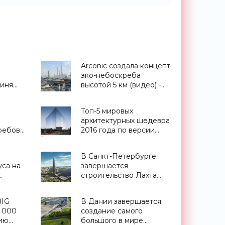
Arconic создала концепт
эко-небоскреба
циня
высотой 5 км (видео) -
я для
«Архитектура»
Топ-5 мировых
о
архитектурных шедевра
ребов
2016 года по версии
ра»
Wired - «Архитектура»
В Санкт-Петербурге
уса на
завершается
строительство Лахта
»
Центра, самого
высокого здания Европы
BIG
В Дании завершается
- «Технологии»
0 000
создание самого
нию
большого в мире