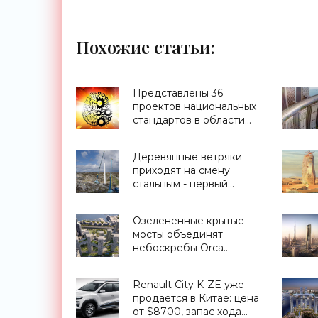
Похожие статьи:
Представлены 36
проектов национальных
стандартов в области
ИИ - «Смартфоны»
Деревянные ветряки
приходят на смену
стальным - первый
проект запущен в
Швеции - «Новости
Озелененные крытые
Электроники»
мосты объединят
небоскребы Orca
Toronto - «Архитектура»
Renault City K-ZE уже
продается в Китае: цена
от $8700, запас хода