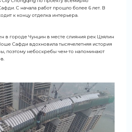
s City Chongqing по проекту всемирно
фди. С начала работ прошло более 6 лет. В
одит к концу отделка интерьера.
жен в городе Чунцин в месте слияния рек Цзялин
 Моше Сафди вдохновила тысячелетняя история
зы, поэтому небоскребы чем-то напоминают
в.