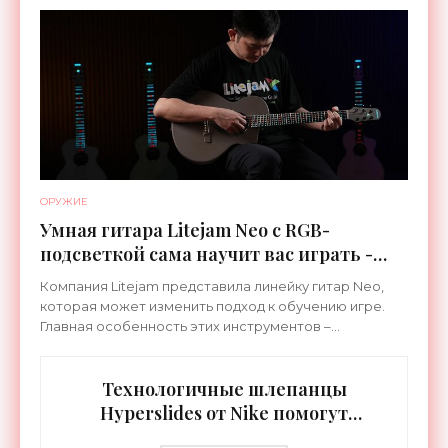
ОРУЖИЕ
Умная гитара Litejam Neo с RGB-
подсветкой сама научит вас играть -
«Гаджеты»
Компания Litejam представила линейку гитар Neo,
которая может изменить подход к обучению игре.
Главная особенность этих инструментов –
встроенная RGB-подсветка грифа. Светодиоды
синхронизируются с
Технологичные шлепанцы
Hyperslides от Nike помогут
расслабить усталые ноги после