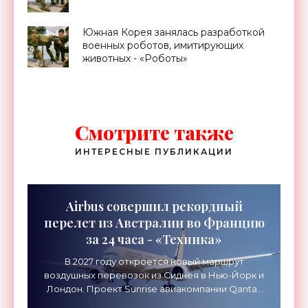
Южная Корея занялась разработкой
военных роботов, имитирующих
животных - «Роботы»
Смотрите также
ИНТЕРЕСНЫЕ ПУБЛИКАЦИИ
Airbus совершил рекордный
перелет из Австралии во Францию
за 24 часа - «Техника»
В 2027 году откроется новый маршрут
воздушных перевозок из Сиднея в Нью-Йорк и
Лондон. Проект Sunrise авиакомпании Qantas
Airways организует беспосадочные перелеты