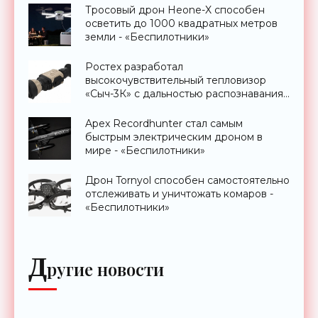
Тросовый дрон Heone-X способен
осветить до 1000 квадратных метров
земли - «Беспилотники»
Ростех разработал
высокочувствительный тепловизор
«Сыч-3К» с дальностью распознавания
до 2 км - «Гаджеты»
Apex Recordhunter стал самым
быстрым электрическим дроном в
мире - «Беспилотники»
Дрон Tornyol способен самостоятельно
отслеживать и уничтожать комаров -
«Беспилотники»
Д
ругие новости