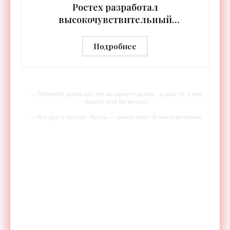
Ростех разработал
высокочувствительный
тепловизор «Сыч-3К» с
дальностью распознавания до 2 км
Подробнее
- «Гаджеты»
-- Начинайте делать все, что вы можете сделать – и даже то, о чем
можете хотя бы мечтать.
-- Все дело в мыслях. Мысль — начало всего. И мыслями можно
управлять. И поэтому главное дело совершенствования: работать над
мыслями.
-- Идите уверенно по направлению к мечте. Живите той жизнью,
которую вы сами себе придумали.
-- Самое большое богатство — это ум. Самая большая нищета —
глупость. Из всех страхов самый пугающий — самолюбование.
-- Лучшее, что можно сделать с хорошим советом, это пропустить его
мимо ушей. Он никогда не бывает полезен никому, кроме того, кто
его дал.
-- Люблю давать советы и очень не люблю, когда их дают мне.