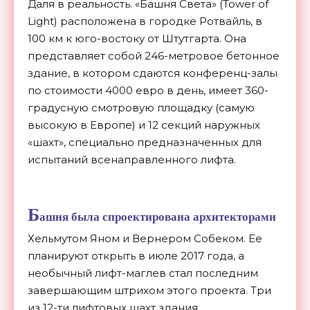
Даля в реальность. «Башня Света» (Tower of
Light) расположена в городке Ротвайль, в
100 км к юго-востоку от Штутгарта. Она
представляет собой 246-метровое бетонное
здание, в котором сдаются конференц-залы
по стоимости 4000 евро в день, имеет 360-
градусную смотровую площадку (самую
высокую в Европе) и 12 секций наружных
«шахт», специально предназначенных для
испытаний всенаправленного лифта.
Б
ашня была спроектирована архитекторами
Хельмутом Яном и Вернером Собеком. Ее
планируют открыть в июле 2017 года, а
необычный лифт-маглев стал последним
завершающим штрихом этого проекта. Три
из 12-ти лифтовых шахт здания