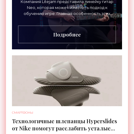
Компания Litejam представила линейку гитар
Neo, которая может изменить подход к
обучению игре. Главная особенность этих
инструментов – встроенная RGB-подсветка
грифа. Светодиоды
Подробнее
СМАРТФОНЫ
Технологичные шлепанцы Hyperslides
от Nike помогут расслабить усталые