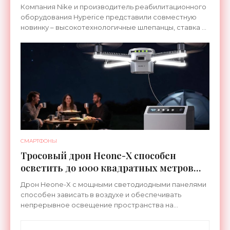
ноги после тренировки - «Гаджеты»
Компания Nike и производитель реабилитационного
оборудования Hyperice представили совместную
новинку – высокотехнологичные шлепанцы, ставка в
которых сделана на сочетание тепла и вибрации.
СМАРТФОНЫ
Тросовый дрон Heone-X способен
осветить до 1000 квадратных метров
земли - «Беспилотники»
Дрон Heone-X с мощными светодиодными панелями
способен зависать в воздухе и обеспечивать
непрерывное освещение пространства на
протяжении целых суток. В отличие от стационарных
источников света,