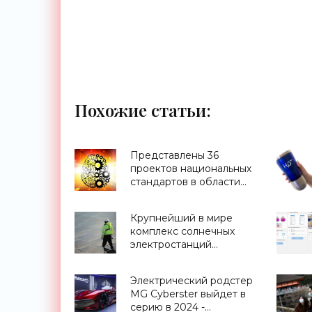
Похожие статьи:
Представлены 36
проектов национальных
стандартов в области
ИИ - «Смартфоны»
Крупнейший в мире
комплекс солнечных
электростанций
построит Южная Корея
- «Новости
Электрический родстер
Электроники»
MG Cyberster выйдет в
серию в 2024 -