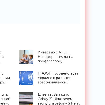
g
Интервью с А. Ю.
ra:
Никифоровым, д.т.н.,
профессором,
заместителем
директора Центра
 с
ПРООН посодействует
тфоны»
экстремальной
реями
Украине в развитии
прикладной
иру
возобновляемой
электроники НИЯУ
энергетики - «Новости
МИФИ - «Смартфоны»
-
Электроники»
ся к
Дневник Samsung
оники»
альной
Galaxy 21 Ultra: зачем
айн-
этому смартфону S Pen