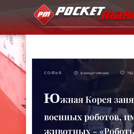
СОФЬЯ
6 минут чтения
762
Ю
жная Корея заня
военных роботов, 
животных - «Робот