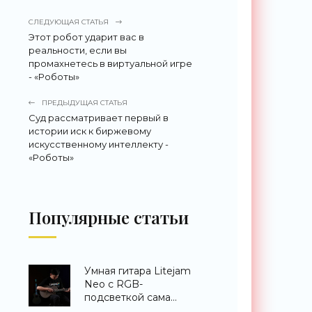
СЛЕДУЮЩАЯ СТАТЬЯ
Этот робот ударит вас в
реальности, если вы
промахнетесь в виртуальной игре
- «Роботы»
ПРЕДЫДУЩАЯ СТАТЬЯ
Суд рассматривает первый в
истории иск к биржевому
искусственному интеллекту -
«Роботы»
Популярные статьи
Умная гитара Litejam
Neo с RGB-
подсветкой сама
научит вас играть -