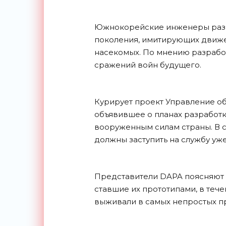
Южнокорейские инженеры разр
поколения, имитирующих движен
насекомых. По мнению разработ
сражений войн будущего.
Курирует проект Управление о
объявившее о планах разработ
вооруженным силам страны. В 
должны заступить на службу уже
Представители DAPA поясняют с
ставшие их прототипами, в теч
выживали в самых непростых п