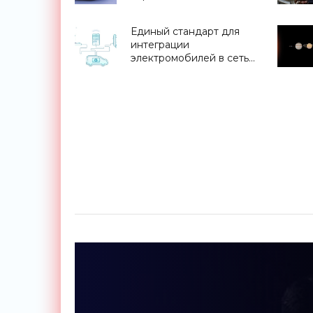
«Транспорт»
Единый стандарт для
интеграции
электромобилей в сеть
будут создавать Nissan,
Mitsubishi и PSA -
«Технологии»