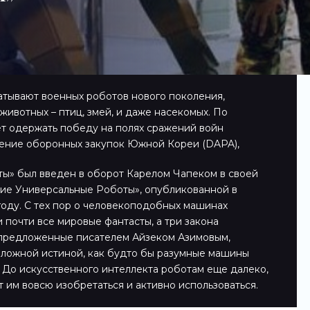
ывают военных роботов нового поколения,
ивотных – птиц, змей, и даже насекомых. По
т одержать победу на полях сражений войн
ление оборонных закупок Южной Кореи (DAPA),
ы» был введен в оборот Карелом Чапеком в своей
ие Универсальные Роботы», опубликованной в
году. С тех пор о человекоподобных машинах
 почти все мировые фантасты, а три закона
 предложенные писателем Айзеком Азимовым,
ложной истиной, как будто бы разумные машины
 До искусственного интеллекта роботам еще далеко,
т им вовсю изобретаться и активно использоваться.