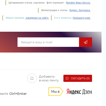
Цитирование статьи, картинки - фото скриншот -
Rambler News Service.
Иллюстрация к статье -
Яндекс. Картинки.
Общие правила
поведения на сайте.
Есть вопросы.
Напишите нам.
Добавить
ОБСУДИТЬ (0)
в мою ленту
Мы в
жмите
Ctrl+Enter