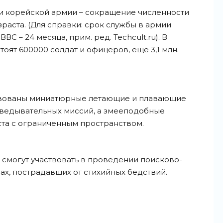
и корейской армии – сокращение численности
аста. (Для справки: срок службы в армии
ВС – 24 месяца, прим. ред. Techcult.ru). В
оят 600000 солдат и офицеров, еще 3,1 млн.
ствованы миниатюрные летающие и плавающие
ведывательных миссий, а змееподобные
ста с ограниченным пространством.
 смогут участвовать в проведении поисково-
ах, пострадавших от стихийных
бедствий.