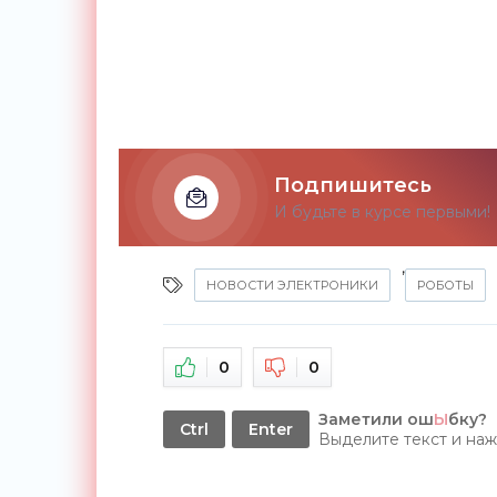
Подпишитесь
И будьте в курсе первыми!
,
НОВОСТИ ЭЛЕКТРОНИКИ
РОБОТЫ
0
0
Заметили ош
Ы
бку?
Ctrl
Enter
Выделите текст и на