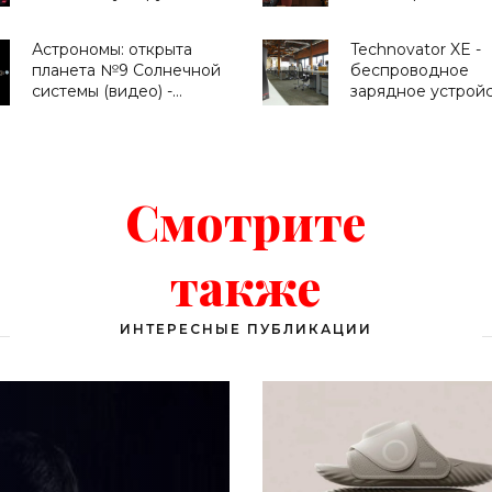
подбор идеальных
программы с уча
семейных пар -
компании Promob
Астрономы: открыта
Technovator XE -
«Технологии»
«Новости Электр
планета №9 Солнечной
беспроводное
системы (видео) -
зарядное устрой
«Космос»
для смартфонов,
передача электр
по воздуху уже
реальность -
«Технологии»
Смотрите
также
ИНТЕРЕСНЫЕ ПУБЛИКАЦИИ