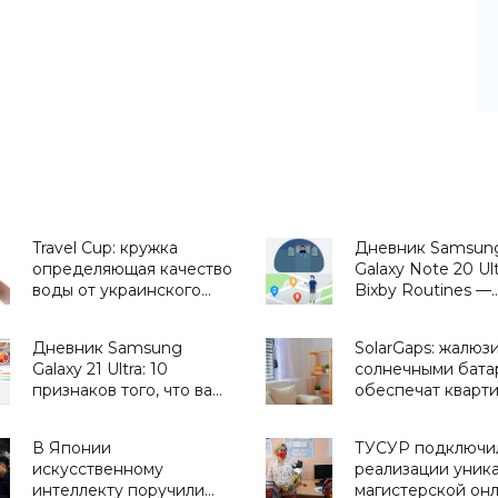
Travel Cup: кружка
Дневник Samsun
определяющая качество
Galaxy Note 20 Ult
воды от украинского
Bixby Routines —
стартапа H2OMetr -
сценарии,
«Для дома»
приближающие
Дневник Samsung
SolarGaps: жалюзи
будущее - «Смар
Galaxy 21 Ultra: 10
солнечными бата
признаков того, что вам
обеспечат кварт
нужен этот смартфон -
бесплатной
«Смартфоны»
электроэнергией 
В Японии
ТУСУР подключил
«Новости Электр
искусственному
реализации уник
интеллекту поручили
магистерской онл