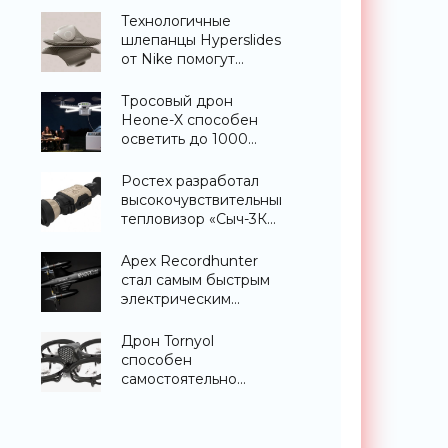
«Гаджеты»
Технологичные
шлепанцы Hyperslides
от Nike помогут
расслабить усталые
ноги после
Тросовый дрон
тренировки -
Heone-X способен
«Гаджеты»
осветить до 1000
квадратных метров
земли -
Ростех разработал
«Беспилотники»
высокочувствительный
тепловизор «Сыч-3К»
с дальностью
распознавания до 2
Apex Recordhunter
км - «Гаджеты»
стал самым быстрым
электрическим
дроном в мире -
«Беспилотники»
Дрон Tornyol
способен
самостоятельно
отслеживать и
уничтожать комаров -
«Беспилотники»