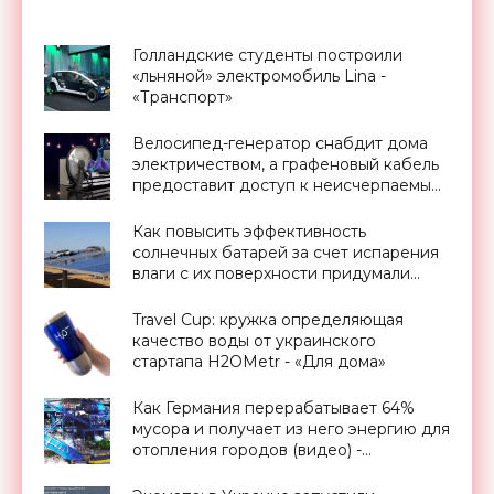
Голландские студенты построили
«льняной» электромобиль Lina -
«Транспорт»
Велосипед-генератор снабдит дома
электричеством, а графеновый кабель
предоставит доступ к неисчерпаемым
запасам геотермальной энергии,
проект Billions in Change (видео) -
Как повысить эффективность
«Новости Электроники»
солнечных батарей за счет испарения
влаги с их поверхности придумали
ученые Гонконга - «Новости
Электроники»
Travel Cup: кружка определяющая
качество воды от украинского
стартапа H2OMetr - «Для дома»
Как Германия перерабатывает 64%
мусора и получает из него энергию для
отопления городов (видео) -
«Экология»