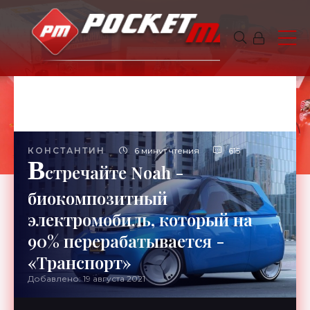
КОНСТАНТИН
6 минут чтения
615
В
стречайте Noah -
биокомпозитный
электромобиль, который на
90% перерабатывается -
«Транспорт»
Добавлено: 19 августа 2021