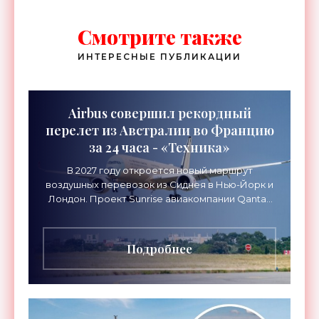
Смотрите также
ИНТЕРЕСНЫЕ ПУБЛИКАЦИИ
Airbus совершил рекордный
перелет из Австралии во Францию
за 24 часа - «Техника»
В 2027 году откроется новый маршрут
воздушных перевозок из Сиднея в Нью-Йорк и
Лондон. Проект Sunrise авиакомпании Qantas
Airways организует беспосадочные перелеты
длительностью до 24
Подробнее