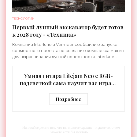
ТЕХНОЛОГИИ
Первый лунный экскаватор будет готов
к 2028 году - «Техника»
Компании Interlune и Vermeer сообщили о запуске
совместного проекта по созданию комплекса машин
для выравнивания лунной поверхности. Interlune
специализируется на робототехнике и космической
Умная гитара Litejam Neo с RGB-
подсветкой сама научит вас играть
- «Гаджеты»
Подробнее
-- Начинайте делать все, что вы можете сделать – и даже то, о чем
можете хотя бы мечтать.