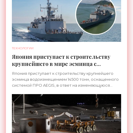
ТЕХНОЛОГИИ
Япония приступает к строительству
крупнейшего в мире эсминца с
системой ПРО AEGIS - «Оружие»
Япония приступает к строительству крупнейшего
эсминца водоизмещением 14500 тонн, оснащенного
системой ПРО AEGIS, в ответ на изменяющуюся
ситуацию в Восточной Азии — в частности, на
ракетные