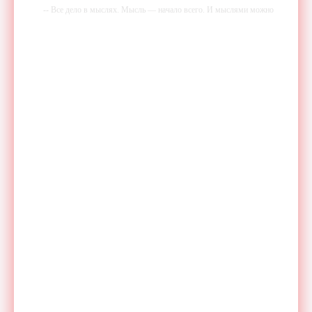
-- Все дело в мыслях. Мысль — начало всего. И мыслями можно
управлять. И поэтому главное дело совершенствования: работать над
мыслями.
-- Идите уверенно по направлению к мечте. Живите той жизнью,
которую вы сами себе придумали.
-- Самое большое богатство — это ум. Самая большая нищета —
глупость. Из всех страхов самый пугающий — самолюбование.
-- Лучшее, что можно сделать с хорошим советом, это пропустить его
мимо ушей. Он никогда не бывает полезен никому, кроме того, кто
его дал.
-- Люблю давать советы и очень не люблю, когда их дают мне.