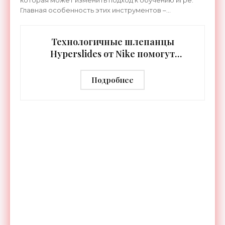
Главная особенность этих инструментов –
встроенная RGB-подсветка грифа. Светодиоды
синхронизируются с
Технологичные шлепанцы
Hyperslides от Nike помогут
расслабить усталые ноги после
тренировки - «Гаджеты»
Подробнее