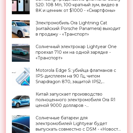
S20: 108 Мп, 100-кратный зум, видео в
8K и ценник от $1000 - «Смартфоны»
Электромобиль Ora Lightning Cat
(китайский Porsche Panamera) выходит
в продажу - «Транспорт»
Солнечный электрокар Lightyear One
проехал 710 км на одной зарядке -
«Транспорт»
Motorola Edge S: убийца флагманов с
IPS-дисплеем на 90 Гц, чипом
Snapdragon 870, защитой IP52,
батареей на 5000 мАч и ценником от
$310 - «Смартфоны»
Китай запускает производство
полноценного электромобиля Ora R1
ценой 9000 долларов -
«Электромобили»
Солнечные батареи для
электромобилей Lightyear будет
выпускать совместно с DSM - «Новости