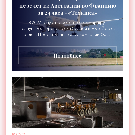
перелет из Австралии во Францию
за 24 часа - «Техника»
В 2027 году откроется новый маршрут
воздушных перевозок из Сиднея в Нью-Йорк и
Лондон. Проект Sunrise авиакомпании Qantas
Airways организует беспосадочные перелеты
длительностью до 24
Подробнее
КОСМОС