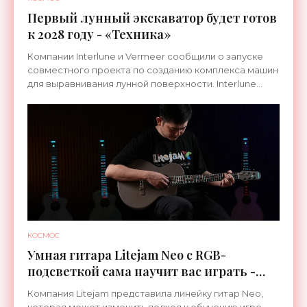
Первый лунный экскаватор будет готов
к 2028 году - «Техника»
Компании Interlune и Vermeer сообщили о запуске
совместного проекта по созданию комплекса машин
для выравнивания лунной поверхности. Interlune
специализируется на робототехнике и космической
КОСМОС
Умная гитара Litejam Neo с RGB-
подсветкой сама научит вас играть -
«Гаджеты»
Компания Litejam представила линейку гитар Neo,
которая может изменить подход к обучению игре.