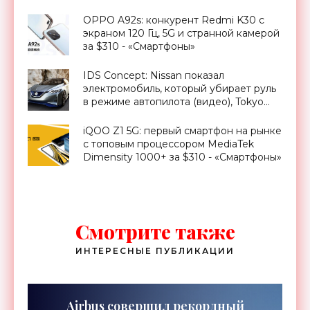
Электроники»
OPPO A92s: конкурент Redmi K30 с
экраном 120 Гц, 5G и странной камерой
за $310 - «Смартфоны»
IDS Concept: Nissan показал
электромобиль, который убирает руль
в режиме автопилота (видео), Tokyo
Motor Show 2015 - «Транспорт»
iQOO Z1 5G: первый смартфон на рынке
с топовым процессором MediaTek
Dimensity 1000+ за $310 - «Смартфоны»
Смотрите также
ИНТЕРЕСНЫЕ ПУБЛИКАЦИИ
Airbus совершил рекордный