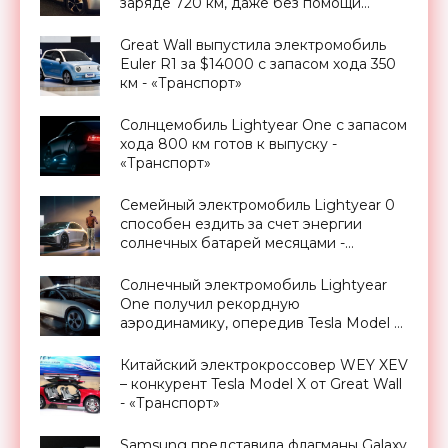
заряде 720 км, даже без помощи
солнечных батарей - «Транспорт»
Great Wall выпустила электромобиль
Euler R1 за $14000 с запасом хода 350
км - «Транспорт»
Cолнцемобиль Lightyear One с запасом
хода 800 км готов к выпуску -
«Транспорт»
Семейный электромобиль Lightyear 0
способен ездить за счет энергии
солнечных батарей месяцами -
«Техника»
Солнечный электромобиль Lightyear
One получил рекордную
аэродинамику, опередив Tesla Model 3
- «Транспорт»
Китайский электрокроссовер WEY XEV
– конкурент Tesla Model X от Great Wall
- «Транспорт»
Samsung представила флагманы Galaxy