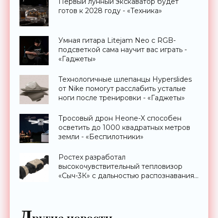
Первый лунный экскаватор будет
готов к 2028 году - «Техника»
Умная гитара Litejam Neo с RGB-
подсветкой сама научит вас играть -
«Гаджеты»
Технологичные шлепанцы Hyperslides
от Nike помогут расслабить усталые
ноги после тренировки - «Гаджеты»
Тросовый дрон Heone-X способен
осветить до 1000 квадратных метров
земли - «Беспилотники»
Ростех разработал
высокочувствительный тепловизор
«Сыч-3К» с дальностью распознавания
до 2 км - «Гаджеты»
Д
ругие новости