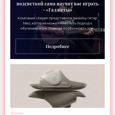
подсветкой сама научит вас играть
- «Гаджеты»
Компания Litejam представила линейку гитар
Neo, которая может изменить подход к
обучению игре. Главная особенность этих
инструментов – встроенная RGB-подсветка
грифа. Светодиоды
Подробнее
ТЕХНИКА