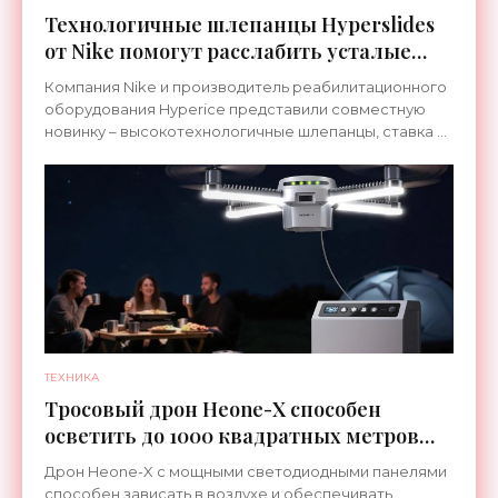
Технологичные шлепанцы Hyperslides
от Nike помогут расслабить усталые
ноги после тренировки - «Гаджеты»
Компания Nike и производитель реабилитационного
оборудования Hyperice представили совместную
новинку – высокотехнологичные шлепанцы, ставка в
которых сделана на сочетание тепла и вибрации.
ТЕХНИКА
Тросовый дрон Heone-X способен
осветить до 1000 квадратных метров
земли - «Беспилотники»
Дрон Heone-X с мощными светодиодными панелями
способен зависать в воздухе и обеспечивать