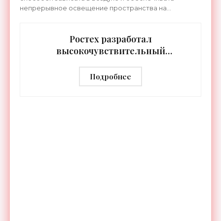
непрерывное освещение пространства на
протяжении целых суток. В отличие от стационарных
источников света,
Ростех разработал
высокочувствительный
тепловизор «Сыч-3К» с
дальностью распознавания до 2 км
Подробнее
- «Гаджеты»