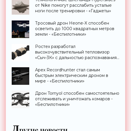
от Nike помогут расслабить усталые
ноги после тренировки - «Гаджеты»
Тросовый дрон Heone-X способен
осветить до 1000 квадратных метров
земли - «Беспилотники»
Ростех разработал
высокочувствительный тепловизор
«Сыч-3К» с дальностью распознавания
до 2 км - «Гаджеты»
Apex Recordhunter стал самым
быстрым электрическим дроном в
мире - «Беспилотники»
Дрон Tornyol способен самостоятельно
отслеживать и уничтожать комаров -
«Беспилотники»
Д
ругие новости