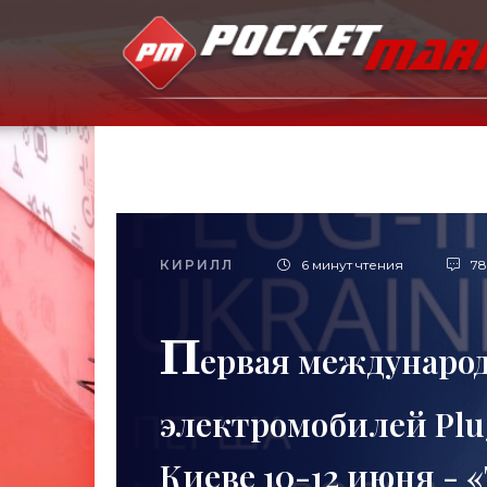
КИРИЛЛ
6 минут чтения
7
П
ервая междунаро
электромобилей Plug
Киеве 10-12 июня - 