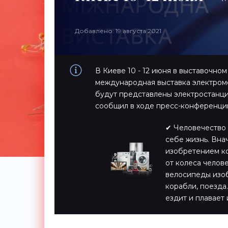
Добавлено: 19 августа 2021
В Киеве 10 - 12 июня в выставочно
международная выставка электромоб
будут представлены электростанци
сообщил в ходе пресс-конференци
✔ Человечество 
себе жизнь. Вна
изобретением ко
от колеса челов
велосипеды изоб
корабли, поезда…
ездит и плавает 