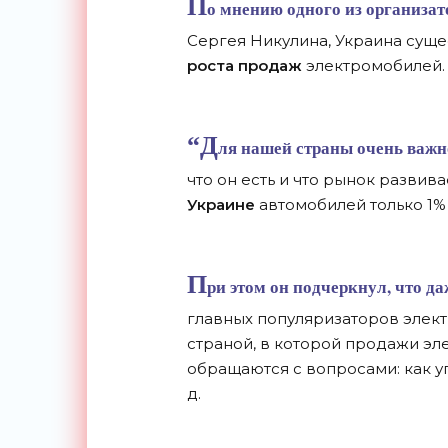
П
о мнению одного из организат
Сергея Никулина, Украина суще
роста продаж
электромобилей.
“Д
ля нашей страны очень важно
что он есть и что рынок развивае
Украине
автомобилей только 1% 
П
ри этом он подчеркнул, что да
главных популяризаторов элект
страной, в которой продажи эл
обращаются с вопросами: как уп
д.