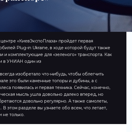
м центре «КиевЭкспоПлаза» пройдет первая
илей Plug-in Ukraine, в ходе которой будут также
и и комплектующие для «зеленого» транспорта. Как
и в УНИАН один из
всегда изобретало что-нибудь, чтобы облегчить
чале это были каменные топоры и дубины, а с
леса появилась и первая техника. Сейчас, конечно,
еческая мысль ушла довольно далеко вперед, но
ретаются довольно регулярно. А также самолеты,
 В этом разделе вы узнаете обо всем, что летает,
и не только.