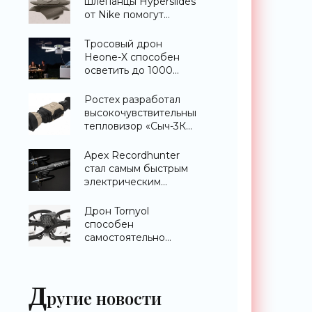
шлепанцы Hyperslides
от Nike помогут
расслабить усталые
ноги после
Тросовый дрон
тренировки -
Heone-X способен
«Гаджеты»
осветить до 1000
квадратных метров
земли -
Ростех разработал
«Беспилотники»
высокочувствительный
тепловизор «Сыч-3К»
с дальностью
распознавания до 2
Apex Recordhunter
км - «Гаджеты»
стал самым быстрым
электрическим
дроном в мире -
«Беспилотники»
Дрон Tornyol
способен
самостоятельно
отслеживать и
уничтожать комаров -
«Беспилотники»
Д
ругие новости