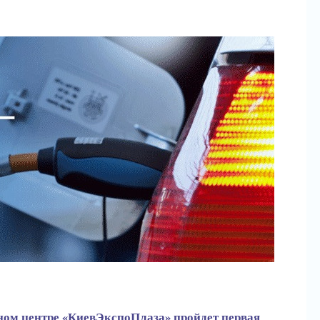
чном центре «КиевЭкспоПлаза» пройдет первая