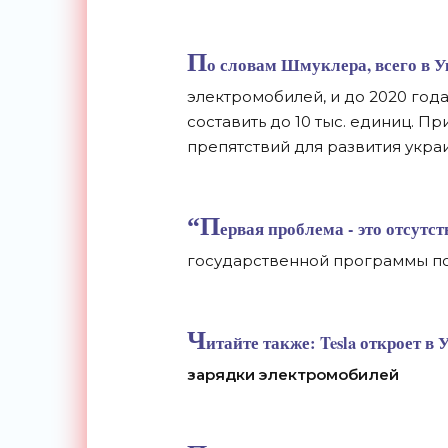
П
о словам Шмуклера, всего в У
электромобилей, и до 2020 го
составить до 10 тыс. единиц. Пр
препятствий для развития укра
“П
ервая проблема - это отсутст
государственной программы под
Ч
итайте также:
Tesla откроет в
зарядки электромобилей