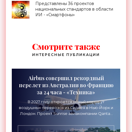
Представлены 36 проектов
национальных стандартов в области
ИИ - «Смартфоны»
Смотрите также
ИНТЕРЕСНЫЕ ПУБЛИКАЦИИ
Airbus совершил рекордный
перелет из Австралии во Францию
за 24 часа - «Техника»
В 2027 году откроется новый маршрут
воздушных перевозок из Сиднея в Нью-Йорк и
Лондон. Проект Sunrise авиакомпании Qantas
Airways организует беспосадочные перелеты
длительностью до 24