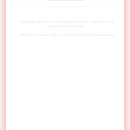
-- Начинайте делать все, что вы можете сделать – и даже то, о чем
можете хотя бы мечтать.
-- Все дело в мыслях. Мысль — начало всего. И мыслями можно
управлять. И поэтому главное дело совершенствования: работать над
мыслями.
-- Идите уверенно по направлению к мечте. Живите той жизнью,
которую вы сами себе придумали.
-- Самое большое богатство — это ум. Самая большая нищета —
глупость. Из всех страхов самый пугающий — самолюбование.
-- Лучшее, что можно сделать с хорошим советом, это пропустить его
мимо ушей. Он никогда не бывает полезен никому, кроме того, кто
его дал.
-- Люблю давать советы и очень не люблю, когда их дают мне.
юрист по бракоразводным процессам отзывы
gppart66.ru
свадебный костюм жениху и его отцу
kvalitelli.ru