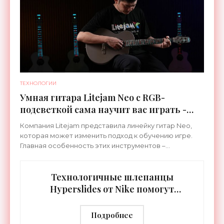
ТЕХНОЛОГИИ
Умная гитара Litejam Neo с RGB-
подсветкой сама научит вас играть -
«Гаджеты»
Компания Litejam представила линейку гитар Neo,
которая может изменить подход к обучению игре.
Главная особенность этих инструментов –
встроенная RGB-подсветка грифа. Светодиоды
синхронизируются с
Технологичные шлепанцы
Hyperslides от Nike помогут
расслабить усталые ноги после
тренировки - «Гаджеты»
Подробнее