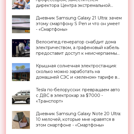
директора Центра экстремальной
прикладной электроники НИЯУ
МИФИ - «Смартфоны»
Дневник Samsung Galaxy 21 Ultra: зачем
этому смартфону S Pen и что он умеет
- «Смартфоны»
Велосипед-генератор снабдит дома
электричеством, а графеновый кабель
предоставит доступ к неисчерпаемым
запасам геотермальной энергии,
проект Billions in Change (видео) -
Крышная солнечная электростанция:
«Новости Электроники»
сколько можно заработать на
домашней СЭС и «зеленом» тарифе в
Украине - «Новости Электроники»
Tesla по-белорусски: превращаем авто
с ДВС в электрокар за $7000 -
«Транспорт»
Дневник Samsung Galaxy Note 20 Ultra:
10 мелочей, которые мне нравятся в
этом смартфоне - «Смартфоны»