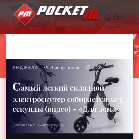
АНДЖЕЛА
6 минут чтения
1 929
С
амый легкий складной
электроскутер собирается за 3
секунды (видео) - «Для дома»
Добавлено: 18 августа 2021