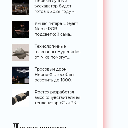
Первый лунный
экскаватор будет
готов к 2028 году -
«Техника»
Умная гитара Litejam
Neo с RGB-
подсветкой сама
научит вас играть -
«Гаджеты»
Технологичные
шлепанцы Hyperslides
от Nike помогут
расслабить усталые
ноги после
Тросовый дрон
тренировки -
Heone-X способен
«Гаджеты»
осветить до 1000
квадратных метров
земли -
Ростех разработал
«Беспилотники»
высокочувствительный
тепловизор «Сыч-3К»
с дальностью
распознавания до 2
км - «Гаджеты»
Д
ругие новости