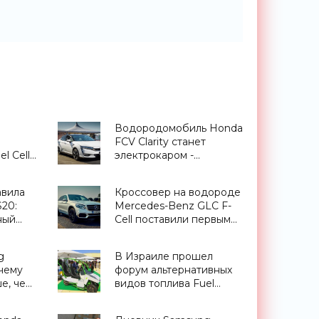
Водородомобиль Honda
FCV Clarity станет
l Cell
электрокаром -
0 км -
«Транспорт»
авила
Кроссовер на водороде
S20:
Mercedes-Benz GLC F-
ный
Cell поставили первым
заказчикам -
-
«Транспорт»
g
В Израиле прошел
очему
форум альтернативных
е, чем
видов топлива Fuel
ны»
Choice Summit -
«Технологии»