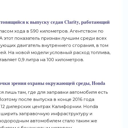
отовящийся к выпуску седан
Clarity
, работающий
пасом хода в 590 километров. Агентством по
этот показатель признан лучшим среди всех
зующих двигатель внутреннего сгорания, в том
ей. На новой модели условный расход топлива,
авляет 0,9 литра на 100 километров.
точки зрения охраны окружающей среды, Honda
ться лишь там, где для заправки автомобиля есть
оэтому после выпуска в конце 2016 года
в 12 дилерских центрах Калифорнии. Honda
асширить заправочную инфраструктуру и
 водородным автомобилем стало таким же
мобилем с бензиновым мотором.