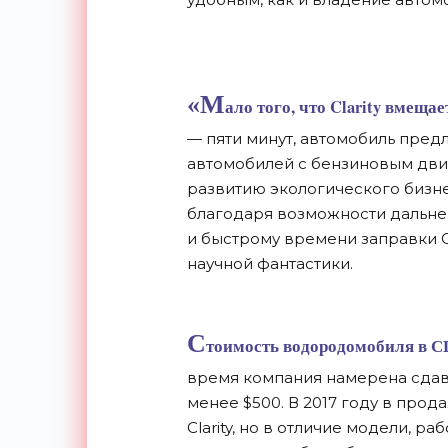
«М
ало того, что Clarity вмеща
— пяти минут, автомобиль предл
автомобилей с бензиновым двиг
развитию экологического бизне
благодаря возможности дальне
и быстрому времени заправки Cl
научной фантастики.
С
тоимость водородомобиля в
время компания намерена сдава
менее $500. В 2017 году в прод
Clarity, но в отличие модели, 