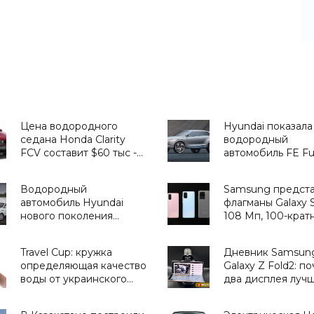
Цена водородного
Hyundai показала
седана Honda Clarity
водородный
FCV составит $60 тыс -
автомобиль FE Fue
«Транспорт»
с запасом хода 80
«Транспорт»
Водородный
Samsung предст
автомобиль Hyundai
флагманы Galaxy 
нового поколения
108 Мп, 100-крат
выйдет в 2017 году -
зум, видео в 8K и
«Транспорт»
ценник от $1000 
Travel Cup: кружка
Дневник Samsun
«Смартфоны»
определяющая качество
Galaxy Z Fold2: п
воды от украинского
два дисплея лучш
стартапа H2OMetr -
один - «Смартфо
«Для дома»