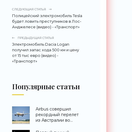
СЛЕДУЮЩАЯ СТАТЬЯ
Полицейский электромобиль Tesla
будет ловить преступников в Лос-
Анджелесе (видео) - «Транспорт»
ПРЕДЫДУЩАЯ СТАТЬЯ
Электромобиль Dacia Logan
получил запас хода 500 км и цену
от 15 тыс евро (видео) -
«Транспорт»
Популярные статьи
Airbus совершил
рекордный перелет
из Австралии во
Францию за 24 часа -
«Техника»