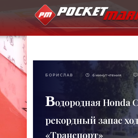
БОРИСЛАВ
6 минут чтения
В
одородная Honda C
рекордный запас хода
«Транспорт»