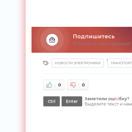
Подпишитесь
И будьте в курсе первыми!
,
НОВОСТИ ЭЛЕКТРОНИКИ
ТРАНСПОРТ
0
0
Заметили ош
Ы
бку?
Ctrl
Enter
Выделите текст и на