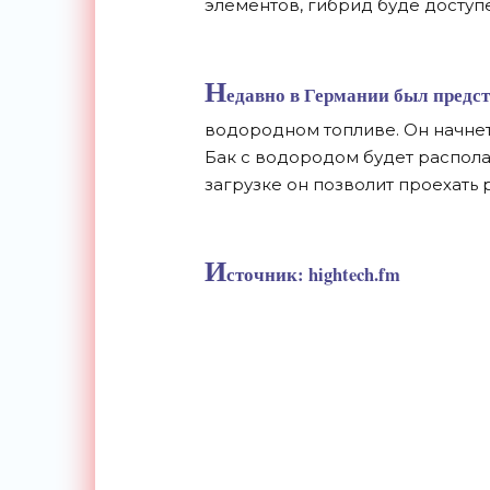
элементов, гибрид буде доступе
Н
едавно в Германии был
предс
водородном топливе. Он начнет
Бак с водородом будет распола
загрузке он позволит проехать 
И
сточник: hightech.fm