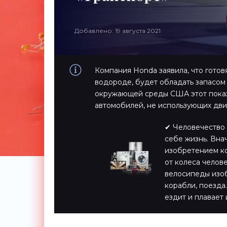
Добавлено: 19 августа 2021
Компания Honda заявила, что готов
водороде, будет обладать запасом 
окружающей среды США этот показ
автомобилей, не использующих двиг
✔ Человечество 
себе жизнь. Вна
изобретением ко
от колеса челов
велосипеды изоб
корабли, поезда…
ездит и плавает 