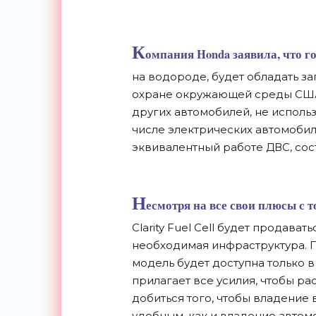
К
омпания Honda заявила, что г
на водороде, будет обладать за
охране окружающей среды США 
других автомобилей, не исполь
числе электрических автомобил
эквивалентный работе ДВС, сост
Н
есмотря на все свои плюсы с 
Clarity Fuel Cell будет продава
необходимая инфраструктура. П
модель будет доступна только 
прилагает все усилия, чтобы р
добиться того, чтобы владение
удобным, как и владение авто