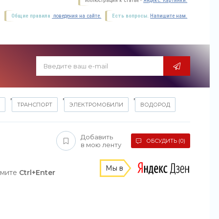
Иллюстрация к статье -
Яндекс. Картинки.
Общие правила
поведения на сайте.
Есть вопросы.
Напишите нам.
,
,
,
ТРАНСПОРТ
ЭЛЕКТРОМОБИЛИ
ВОДОРОД
Добавить
ОБСУДИТЬ (0)
в мою ленту
Мы в
жмите
Ctrl+Enter