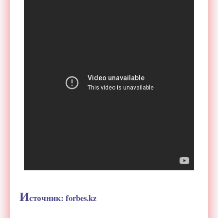
И
сточник: forbes.kz