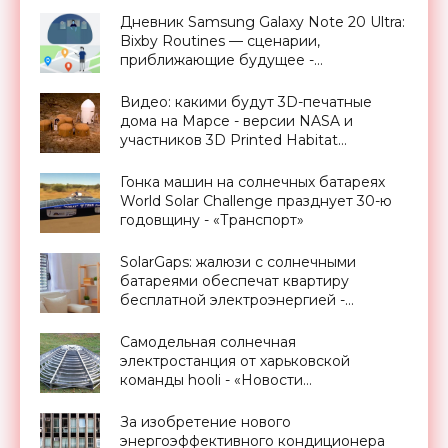
Дневник Samsung Galaxy Note 20 Ultra:
Bixby Routines — сценарии,
приближающие будущее -
«Смартфоны»
Видео: какими будут 3D-печатные
дома на Марсе - версии NASA и
участников 3D Printed Habitat
Challenge - «Космос»
Гонка машин на солнечных батареях
World Solar Challenge празднует 30-ю
годовщину - «Транспорт»
SolarGaps: жалюзи с солнечными
батареями обеспечат квартиру
бесплатной электроэнергией -
«Новости Электроники»
Самодельная солнечная
электростанция от харьковской
команды hooli - «Новости
Электроники»
За изобретение нового
энергоэффективного кондиционера