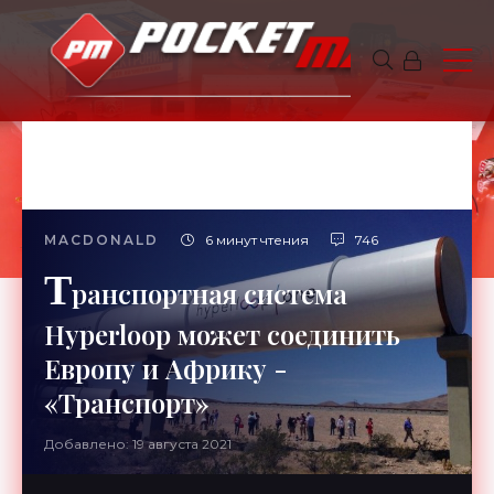
MACDONALD
6 минут чтения
746
Т
ранспортная система
Hyperloop может соединить
Европу и Африку -
«Транспорт»
Добавлено: 19 августа 2021