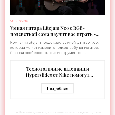
СМАРТФОНЫ
Умная гитара Litejam Neo с RGB-
подсветкой сама научит вас играть -
«Гаджеты»
Компания Litejam представила линейку гитар Neo,
которая может изменить подход к обучению игре.
Главная особенность этих инструментов –
встроенная RGB-подсветка грифа. Светодиоды
синхронизируются с
Технологичные шлепанцы
Hyperslides от Nike помогут
расслабить усталые ноги после
тренировки - «Гаджеты»
Подробнее
-- Начинайте делать все, что вы можете сделать – и даже то, о чем