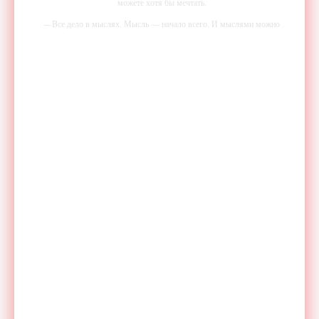
можете хотя бы мечтать.
-- Все дело в мыслях. Мысль — начало всего. И мыслями можно
управлять. И поэтому главное дело совершенствования: работать над
мыслями.
-- Идите уверенно по направлению к мечте. Живите той жизнью,
которую вы сами себе придумали.
-- Самое большое богатство — это ум. Самая большая нищета —
глупость. Из всех страхов самый пугающий — самолюбование.
-- Лучшее, что можно сделать с хорошим советом, это пропустить его
мимо ушей. Он никогда не бывает полезен никому, кроме того, кто
его дал.
-- Люблю давать советы и очень не люблю, когда их дают мне.