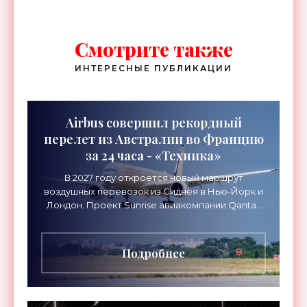
Смотрите также
ИНТЕРЕСНЫЕ ПУБЛИКАЦИИ
Airbus совершил рекордный
перелет из Австралии во Францию
за 24 часа - «Техника»
В 2027 году откроется новый маршрут
воздушных перевозок из Сиднея в Нью-Йорк и
Лондон. Проект Sunrise авиакомпании Qantas
Airways организует беспосадочные перелеты
длительностью до 24
Подробнее