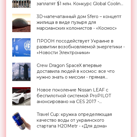
заплатят $1 млн. Конкурс Global Cooling
Prize - «Для дома»
3D-напечатанный дом Sfero – концепт
жилища в виде пузыря для
марсианских колонистов - «Космос»
ПРООН посодействует Украине в
развитии возобновляемой энергетики -
«Новости Электроники»
Crew Dragon SpaceX впервые
доставила людей в космос: все что
нужно знать о миссии - прямая
трансляция запуска - «Космос»
Новое поколение Nissan LEAF с
беспилотной системой ProPILOT
анонсировано на CES 2017 -
«Транспорт»
Travel Cup: кружка определяющая
качество воды от украинского
стартапа H2OMetr - «Для дома»