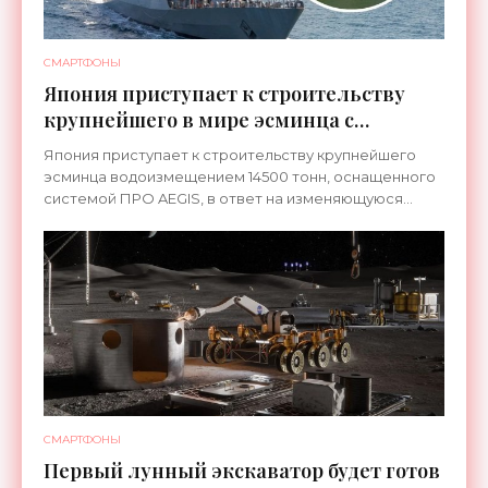
СМАРТФОНЫ
Япония приступает к строительству
крупнейшего в мире эсминца с
системой ПРО AEGIS - «Оружие»
Япония приступает к строительству крупнейшего
эсминца водоизмещением 14500 тонн, оснащенного
системой ПРО AEGIS, в ответ на изменяющуюся
ситуацию в Восточной Азии — в частности, на
ракетные
СМАРТФОНЫ
Первый лунный экскаватор будет готов