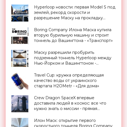
Hyperloop новости: первая Model S под
землей, рекорд скорости и
разрешение Маску на прокладку
тоннеля в Лос-Анджелесе -
«Транспорт»
Boring Company Илона Маска купила
вторую бурильную машину и строит
тоннель до Вашингтона - «Транспорт»
Маску разрешили пробурить
подземный тоннель Hyperloop между
Нью-Йорком и Вашингтоном -
«Транспорт»
Travel Cup: кружка определяющая
качество воды от украинского
стартапа H2OMetr - «Для дома»
Crew Dragon SpaceX впервые
доставила людей в космос: все что
нужно знать о миссии - прямая
трансляция запуска - «Космос»
Илон Маск: открытие первого
скоростного тоннеля Boring Company