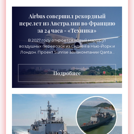
Airbus совершил рекордный
перелет из Австралии во Францию
за 24 часа - «Техника»
В 2027 году откроется новый маршрут
воздушных перевозок из Сиднея в Нью-Йорк и
Лондон. Проект Sunrise авиакомпании Qantas
Airways организует беспосадочные перелеты
длительностью до 24
Подробнее