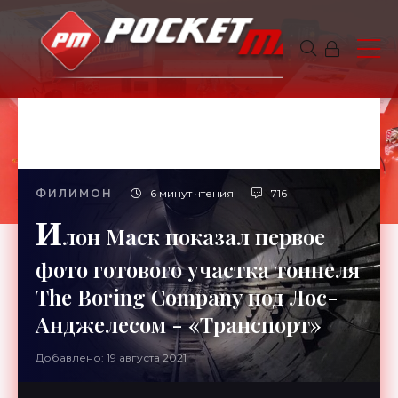
ФИЛИМОН
6 минут чтения
716
И
лон Маск показал первое
фото готового участка тоннеля
The Boring Company под Лос-
Анджелесом - «Транспорт»
Добавлено: 19 августа 2021