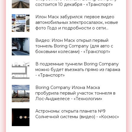
состоится 10 декабря - «Транспорт»
Илон Маск забурился: первое видео
автомобильных электросалазок, новые
фото Годо и подробности о сети
тоннелей под Лос-Анджелесом -
«Технологии»
Видео: Илон Маск открыл первый
тоннель Boring Company (для авто с
боковыми колесами) - «Транспорт»
В подземные туннели Boring Company
можно будет въезжать прямо из гаража
- «Транспорт»
Boring Company Илона Маска
пробурила первый участок тоннеля в
Лос-Анджелесе - «Технологии»
Астрономы: открыта планета №9
Солнечной системы (видео) - «Космос»