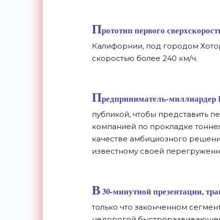
П
рототип первого сверхскорост
Калифорнии, под городом Хотор
скоростью более 240 км/ч.
П
редприниматель-миллиардер
публикой, чтобы представить п
компанией по прокладке тоннел
качестве амбициозного решени
известному своей перегруженн
В
30-минутной презентации, тра
только что законченном сегмент
недорогой быстроразвивающей