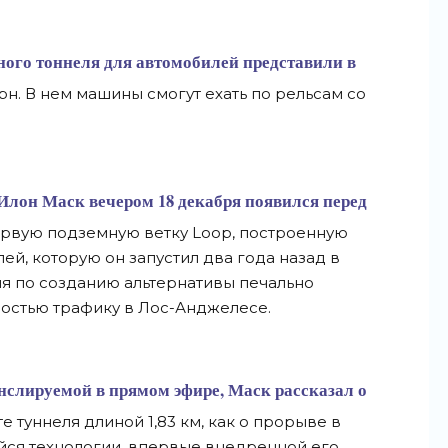
ного тоннеля для автомобилей представили в
н. В нем машины смогут ехать по рельсам со
Илон Маск
вечером 18 декабря появился перед
ервую подземную ветку Loop, построенную
ей, которую он запустил два года назад в
я по созданию альтернативы печально
остью трафику в Лос-Анджелесе.
нслируемой в прямом эфире, Маск рассказал о
е туннеля длиной 1,83 км, как о прорыве в
ся технологии, впервые внедренной его