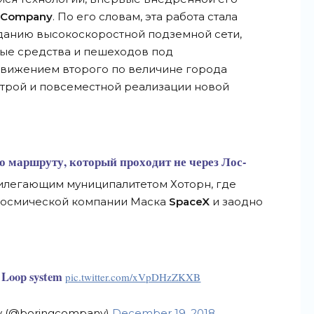
g Company
. По его словам, эта работа стала
анию высокоскоростной подземной сети,
ные средства и пешеходов под
вижением второго по величине города
строй и повсеместной реализации новой
 маршруту, который проходит не через Лос-
илегающим муниципалитетом Хоторн, где
космической компании Маска
SpaceX
и заодно
 Loop system
pic.twitter.com/xVpDHzZKXB
y (@boringcompany)
December 19, 2018