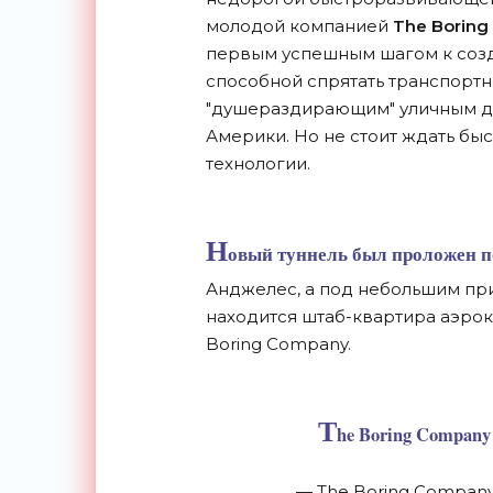
молодой компанией
The Borin
первым успешным шагом к созд
способной спрятать транспорт
"душераздирающим" уличным д
Америки. Но не стоит ждать бы
технологии.
Н
овый туннель был проложен по
Анджелес, а под небольшим пр
находится штаб-квартира аэро
Boring Company.
T
he Boring Company
— The Boring Compan