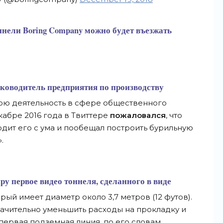
ннели Boring Company можно будет въезжать
уководитель предприятия по производству
вою деятельность в сфере общественного
екабре 2016 года в Твиттере
пожаловался
, что
дит его с ума и пообещал построить бурильную
.
иру
первое видео тоннеля
, сделанного в виде
ый имеет диаметр около 3,7 метров (12 футов).
ачительно уменьшить расходы на прокладку и
 первая подземная линия, по его словам,