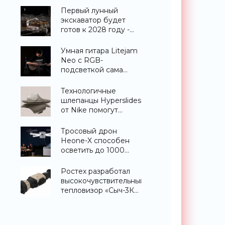
«Техника»
Первый лунный
экскаватор будет
готов к 2028 году -
«Техника»
Умная гитара Litejam
Neo с RGB-
подсветкой сама
научит вас играть -
«Гаджеты»
Технологичные
шлепанцы Hyperslides
от Nike помогут
расслабить усталые
ноги после
Тросовый дрон
тренировки -
Heone-X способен
«Гаджеты»
осветить до 1000
квадратных метров
земли -
Ростех разработал
«Беспилотники»
высокочувствительный
тепловизор «Сыч-3К»
с дальностью
распознавания до 2
км - «Гаджеты»