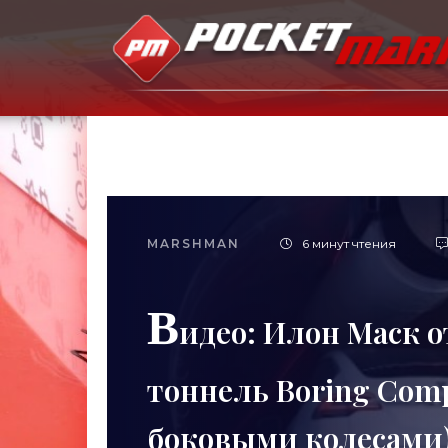
MARSHMAN
6 минут чтения
В
идео: Илон Маск 
тоннель Boring Comp
боковыми колесами)