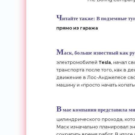
Ч
итайте также:
В подземные ту
прямо из гаража
М
аск, больше известный как р
электромобилей
Tesla
, начал с
транспорта после того, как в д
движение в Лос-Анджелесе сво
машину и «просто начать копать»
В
мае компания представила м
цилиндрического прохода, котор
Маск изначально планировал зн
сократить время работ. В итоге