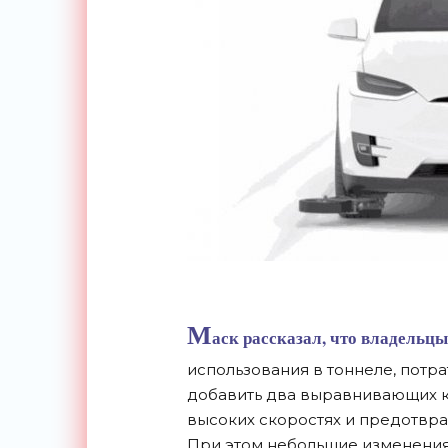
М
аск рассказал, что владельц
использования в тоннеле, потра
добавить два выравнивающих к
высоких скоростях и предотв
При этом небольшие изменения 