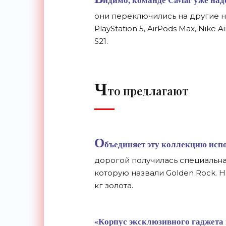
идимо, команде Caviar уже над
они переключились на
другие 
PlayStation 5, AirPods Max, Nike A
S21.
Ч
то предлагают
О
бъединяет эту коллекцию исп
дорогой получилась специальная
которую назвали Golden Rock. Н
кг
золота.
«
Корпус эксклюзивного гаджета