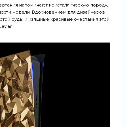
ертания напоминают кристаллическую породу,
ности модели. Вдохновением для дизайнеров
отой руды и
изящные красивые очертания этой
aviar.