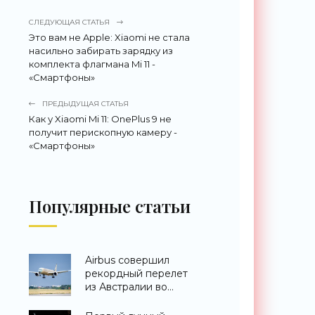
СЛЕДУЮЩАЯ СТАТЬЯ
Это вам не Apple: Xiaomi не стала
насильно забирать зарядку из
комплекта флагмана Mi 11 -
«Смартфоны»
ПРЕДЫДУЩАЯ СТАТЬЯ
Как у Xiaomi Mi 11: OnePlus 9 не
получит перископную камеру -
«Смартфоны»
Популярные статьи
Airbus совершил
рекордный перелет
из Австралии во
Францию за 24 часа -
«Техника»