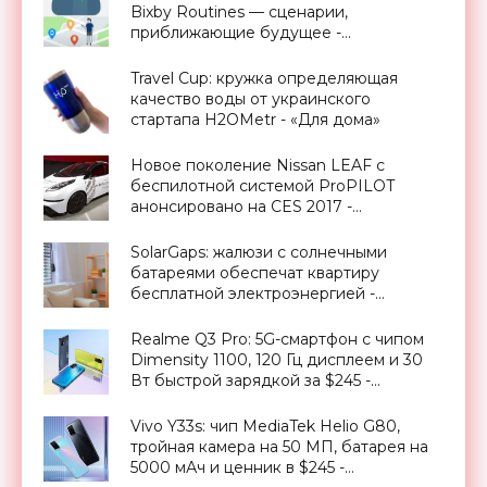
Bixby Routines — сценарии,
приближающие будущее -
«Смартфоны»
Travel Cup: кружка определяющая
качество воды от украинского
стартапа H2OMetr - «Для дома»
Новое поколение Nissan LEAF с
беспилотной системой ProPILOT
анонсировано на CES 2017 -
«Транспорт»
SolarGaps: жалюзи с солнечными
батареями обеспечат квартиру
бесплатной электроэнергией -
«Новости Электроники»
Realme Q3 Pro: 5G-смартфон с чипом
Dimensity 1100, 120 Гц дисплеем и 30
Вт быстрой зарядкой за $245 -
«Смартфоны»
Vivo Y33s: чип MediaTek Helio G80,
тройная камера на 50 МП, батарея на
5000 мАч и ценник в $245 -