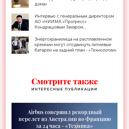
дома»
Интервью с генеральным директором
АО «НИИМА «Прогресс»
Кондрашовым Захаром
Константиновичем в преддверии
Форума «Микроэлектроника-2021» -
Энергохранилища на расплавленном
«Смартфоны»
кремнии могут отодвинуть литиевые
батареи на задний план - «Технологии»
Смотрите также
ИНТЕРЕСНЫЕ ПУБЛИКАЦИИ
Airbus совершил рекордный
перелет из Австралии во Францию
за 24 часа - «Техника»