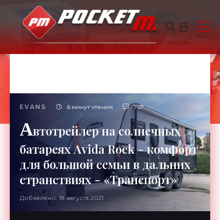
EVANS
6 минут чтения
767
А
втотрейлер на солнечных
батареях Avida Rock - комфорт
для большой семьи в дальних
странствиях - «Транспорт»
Добавлено: 18 августа 2021