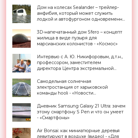
«Смартфоны»
Дом на колесах Sealander – трейлер-
амфибия, который может служить
лодкой и автофургоном одновременно
- «Для дома»
3D-напечатанный дом Sfero – концепт
жилища в виде пузыря для
марсианских колонистов - «Космос»
Интервью с А. Ю. Никифоровым, д.т.н.,
профессором, заместителем
директора Центра экстремальной
прикладной электроники НИЯУ
МИФИ - «Смартфоны»
Самодельная солнечная
электростанция от харьковской
команды hooli - «Новости
Электроники»
Дневник Samsung Galaxy 21 Ultra: зачем
этому смартфону S Pen и что он умеет
- «Смартфоны»
Air Bonsai: как миниатюрные деревья
левитируют в воздухе (видео) - «Для