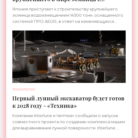
системой ПРО AEGIS - «Оружие»
Япония приступает к строительству крупнейшего
эсминца водоизмещением 14500 тонн, оснащенного
системой ПРО AEGIS, в ответ на изменяющуюся
ситуацию в Восточной Азии — в частности, на
ракетные
ТЕХНОЛОГИИ
Первый лунный экскаватор будет готов
к 2028 году - «Техника»
Компании Interlune и Vermeer сообщили о запуске
совместного проекта по созданию комплекса машин
для выравнивания лунной поверхности. Interlune
специализируется на робототехнике и космической