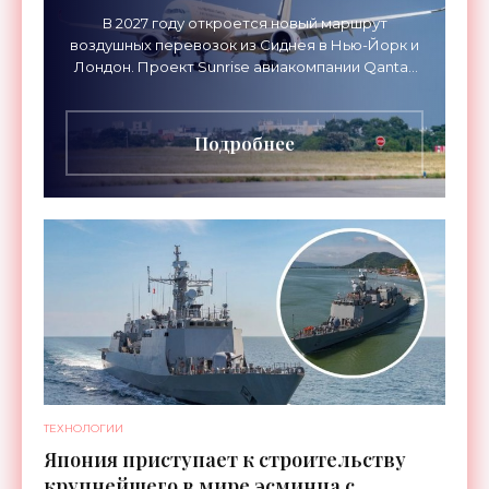
В 2027 году откроется новый маршрут
воздушных перевозок из Сиднея в Нью-Йорк и
Лондон. Проект Sunrise авиакомпании Qantas
Airways организует беспосадочные перелеты
длительностью до 24
Подробнее
ТЕХНОЛОГИИ
Япония приступает к строительству
крупнейшего в мире эсминца с