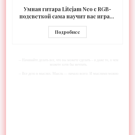
Умная гитара Litejam Neo с RGB-
подсветкой сама научит вас играть
- «Гаджеты»
Подробнее
-- Начинайте делать все, что вы можете сделать – и даже то, о чем
можете хотя бы мечтать.
-- Все дело в мыслях. Мысль — начало всего. И мыслями можно
управлять. И поэтому главное дело совершенствования: работать над
мыслями.
-- Идите уверенно по направлению к мечте. Живите той жизнью,
которую вы сами себе придумали.
-- Самое большое богатство — это ум. Самая большая нищета —
глупость. Из всех страхов самый пугающий — самолюбование.
-- Лучшее, что можно сделать с хорошим советом, это пропустить его
мимо ушей. Он никогда не бывает полезен никому, кроме того, кто
его дал.