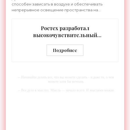
способен зависать в воздухе и обеспечивать
непрерывное освещение пространства на
протяжении целых суток. В отличие от стационарных
источников света,
Ростех разработал
высокочувствительный
тепловизор «Сыч-3К» с
дальностью распознавания до 2 км
Подробнее
- «Гаджеты»
-- Начинайте делать все, что вы можете сделать – и даже то, о чем
можете хотя бы мечтать.
-- Все дело в мыслях. Мысль — начало всего. И мыслями можно
управлять. И поэтому главное дело совершенствования: работать над
мыслями.
-- Идите уверенно по направлению к мечте. Живите той жизнью,
которую вы сами себе придумали.
-- Самое большое богатство — это ум. Самая большая нищета —
глупость. Из всех страхов самый пугающий — самолюбование.