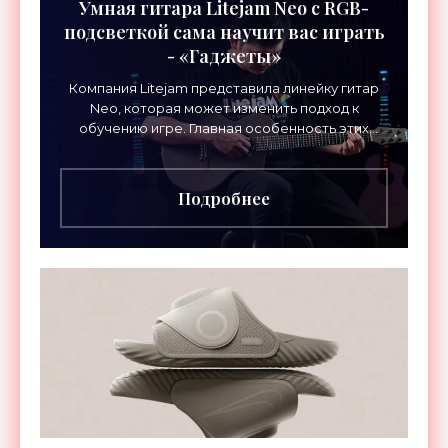
Умная гитара Litejam Neo с RGB-
подсветкой сама научит вас играть
- «Гаджеты»
Компания Litejam представила линейку гитар
Neo, которая может изменить подход к
обучению игре. Главная особенность этих
инструментов – встроенная RGB-подсветка
грифа. Светодиоды
Подробнее