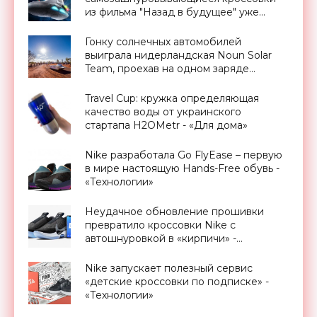
из фильма "Назад в будущее" уже
реальность - «Для дома»
Гонку солнечных автомобилей
выиграла нидерландская Noun Solar
Team, проехав на одном заряде
батарей 1500 км - «Новости
Электроники»
Travel Cup: кружка определяющая
качество воды от украинского
стартапа H2OMetr - «Для дома»
Nike разработала Go FlyEase – первую
в мире настоящую Hands-Free обувь -
«Технологии»
Неудачное обновление прошивки
превратило кроссовки Nike с
автошнуровкой в «кирпичи» -
«Гаджеты»
Nike запускает полезный сервис
«детские кроссовки по подписке» -
«Технологии»