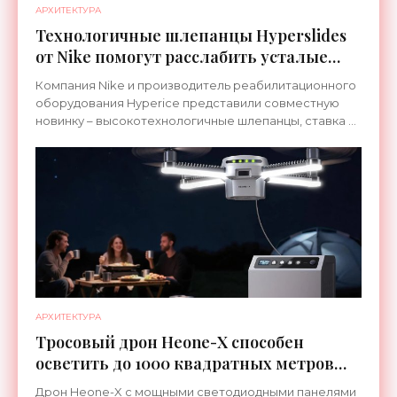
АРХИТЕКТУРА
Технологичные шлепанцы Hyperslides
от Nike помогут расслабить усталые
ноги после тренировки - «Гаджеты»
Компания Nike и производитель реабилитационного
оборудования Hyperice представили совместную
новинку – высокотехнологичные шлепанцы, ставка в
которых сделана на сочетание тепла и вибрации.
АРХИТЕКТУРА
Тросовый дрон Heone-X способен
осветить до 1000 квадратных метров
земли - «Беспилотники»
Дрон Heone-X с мощными светодиодными панелями