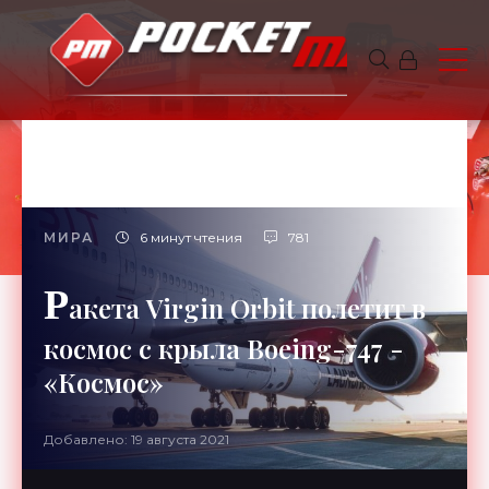
МИРА
6 минут чтения
781
Р
акета Virgin Orbit полетит в
космос с крыла Boeing-747 -
«Космос»
Добавлено: 19 августа 2021