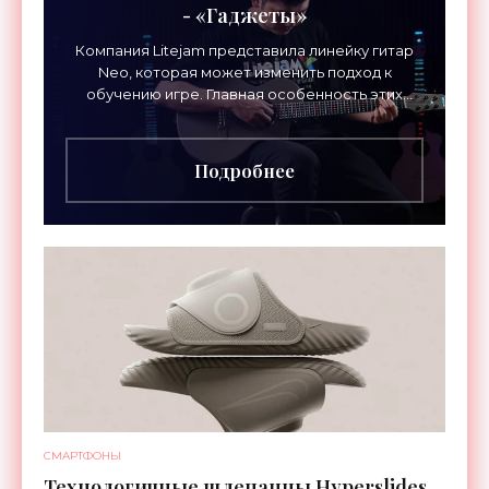
- «Гаджеты»
Компания Litejam представила линейку гитар
Neo, которая может изменить подход к
обучению игре. Главная особенность этих
инструментов – встроенная RGB-подсветка
грифа. Светодиоды
Подробнее
СМАРТФОНЫ
Технологичные шлепанцы Hyperslides