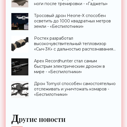
ноги после тренировки - «Гаджеты»
Тросовый дрон Heone-X способен
осветить до 1000 квадратных метров
земли - «Беспилотники»
Ростех разработал
высокочувствительный тепловизор
«Сыч-3К» с дальностью распознавания
до 2 км - «Гаджеты»
Apex Recordhunter стал самым
быстрым электрическим дроном в
мире - «Беспилотники»
Дрон Tornyol способен самостоятельно
отслеживать и уничтожать комаров -
«Беспилотники»
Д
ругие новости