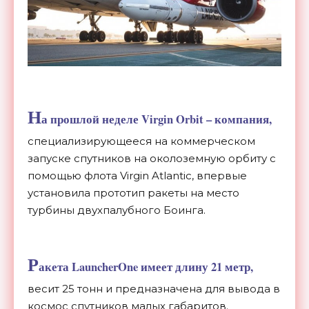
Н
а прошлой неделе Virgin Orbit – компания,
специализирующееся на коммерческом
запуске спутников на околоземную орбиту с
помощью флота Virgin Atlantic, впервые
установила прототип ракеты на место
турбины двухпалубного Боинга.
Р
акета LauncherOne имеет длину 21 метр,
весит 25 тонн и предназначена для вывода в
космос спутников малых габаритов.