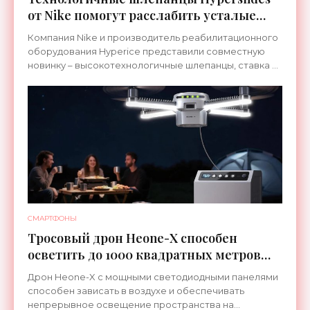
от Nike помогут расслабить усталые
ноги после тренировки - «Гаджеты»
Компания Nike и производитель реабилитационного
оборудования Hyperice представили совместную
новинку – высокотехнологичные шлепанцы, ставка в
которых сделана на сочетание тепла и вибрации.
СМАРТФОНЫ
Тросовый дрон Heone-X способен
осветить до 1000 квадратных метров
земли - «Беспилотники»
Дрон Heone-X с мощными светодиодными панелями
способен зависать в воздухе и обеспечивать
непрерывное освещение пространства на