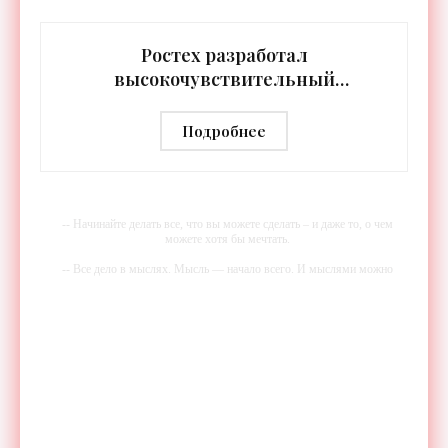
протяжении целых суток. В отличие от стационарных
источников света,
Ростех разработал
высокочувствительный
тепловизор «Сыч-3К» с
дальностью распознавания до 2 км
Подробнее
- «Гаджеты»
-- Начинайте делать все, что вы можете сделать – и даже то, о чем
можете хотя бы мечтать.
-- Все дело в мыслях. Мысль — начало всего. И мыслями можно
управлять. И поэтому главное дело совершенствования: работать над
мыслями.
-- Идите уверенно по направлению к мечте. Живите той жизнью,
которую вы сами себе придумали.
-- Самое большое богатство — это ум. Самая большая нищета —
глупость. Из всех страхов самый пугающий — самолюбование.
-- Лучшее, что можно сделать с хорошим советом, это пропустить его
мимо ушей. Он никогда не бывает полезен никому, кроме того, кто