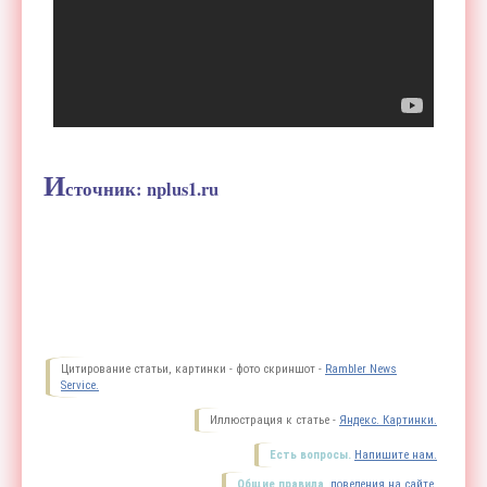
И
сточник:
nplus1.ru
Цитирование статьи, картинки - фото скриншот -
Rambler News
Service.
Иллюстрация к статье -
Яндекс. Картинки.
Есть вопросы.
Напишите нам.
Общие правила
поведения на сайте.