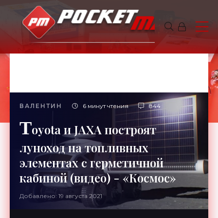
ВАЛЕНТИН
6 минут чтения
844
T
oyota и JAXA построят
луноход на топливных
элементах с герметичной
кабиной (видео) - «Космос»
Добавлено: 19 августа 2021