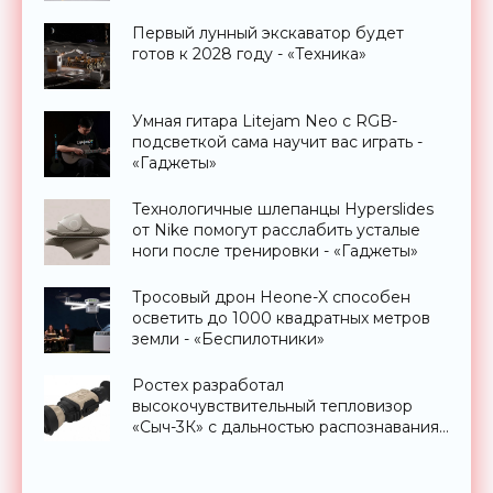
Первый лунный экскаватор будет
готов к 2028 году - «Техника»
Умная гитара Litejam Neo с RGB-
подсветкой сама научит вас играть -
«Гаджеты»
Технологичные шлепанцы Hyperslides
от Nike помогут расслабить усталые
ноги после тренировки - «Гаджеты»
Тросовый дрон Heone-X способен
осветить до 1000 квадратных метров
земли - «Беспилотники»
Ростех разработал
высокочувствительный тепловизор
«Сыч-3К» с дальностью распознавания
до 2 км - «Гаджеты»