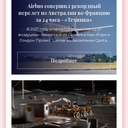
Airbus совершил рекордный
перелет из Австралии во Францию
за 24 часа - «Техника»
В 2027 году откроется новый маршрут
воздушных перевозок из Сиднея в Нью-Йорк и
Лондон. Проект Sunrise авиакомпании Qantas
Airways организует беспосадочные перелеты
длительностью до 24
Подробнее