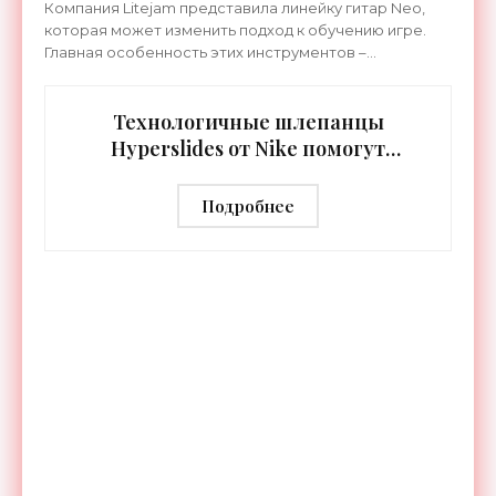
Компания Litejam представила линейку гитар Neo,
которая может изменить подход к обучению игре.
Главная особенность этих инструментов –
встроенная RGB-подсветка грифа. Светодиоды
синхронизируются с
Технологичные шлепанцы
Hyperslides от Nike помогут
расслабить усталые ноги после
тренировки - «Гаджеты»
Подробнее