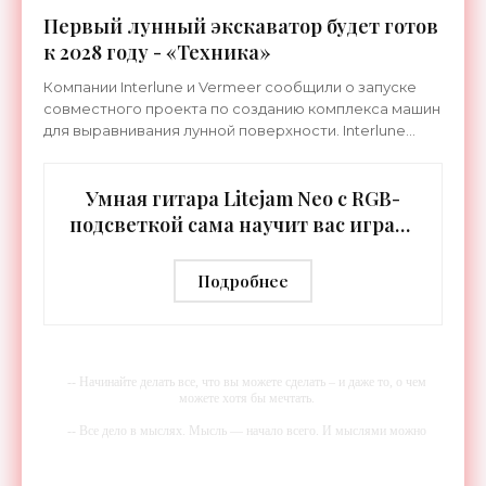
Первый лунный экскаватор будет готов
к 2028 году - «Техника»
Компании Interlune и Vermeer сообщили о запуске
совместного проекта по созданию комплекса машин
для выравнивания лунной поверхности. Interlune
специализируется на робототехнике и космической
Умная гитара Litejam Neo с RGB-
подсветкой сама научит вас играть
- «Гаджеты»
Подробнее
-- Начинайте делать все, что вы можете сделать – и даже то, о чем
можете хотя бы мечтать.
-- Все дело в мыслях. Мысль — начало всего. И мыслями можно
управлять. И поэтому главное дело совершенствования: работать над
мыслями.