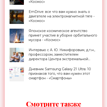
«Космос»
EmDrive: все что вам нужно знать о
двигателе на электромагнитной тяге -
«Космос»
Японское космическое агентство
примет участие в уборке орбитального
мусора - «Космос»
Интервью с А. Ю. Никифоровым, д.т.н.,
профессором, заместителем
директора Центра экстремальной
прикладной электроники НИЯУ
МИФИ - «Смартфоны»
Дневник Samsung Galaxy 21 Ultra: 10
признаков того, что вам нужен этот
смартфон - «Смартфоны»
Смотрите также