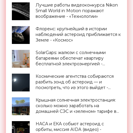
Лучшие работы видеоконкурса Nikon
Small World in Motion поражают
воображение - «Технологии»
Флоренс: крупнейший в истории
наблюдений астероид приближается к
Земле - «Космос»
SolarGaps: жалюзи с солнечными
батареями обеспечат квартиру
бесплатной электроэнергией -
«Новости Электроники»
Космические агентства собираются
разбить зонд об астероид — и
посмотреть, что из этого выйдет -
«Космос»
Крышная солнечная электростанция:
сколько можно заработать на
домашней СЭС и «зеленом» тарифе в
Украине - «Новости Электроники»
НАСА и ЕКА собьют астероид с
орбиты, миссия AIDA (видео) -