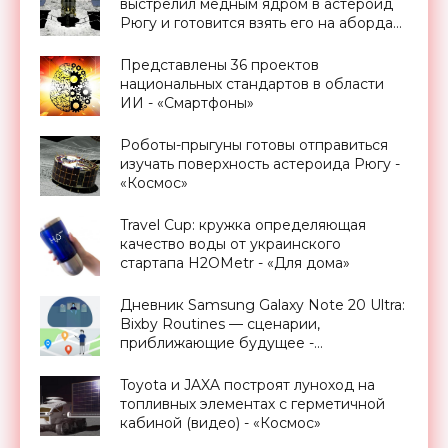
выстрелил медным ядром в астероид
Рюгу и готовится взять его на абордаж
- «Космос»
Представлены 36 проектов
национальных стандартов в области
ИИ - «Смартфоны»
Роботы-прыгуны готовы отправиться
изучать поверхность астероида Рюгу -
«Космос»
Travel Cup: кружка определяющая
качество воды от украинского
стартапа H2OMetr - «Для дома»
Дневник Samsung Galaxy Note 20 Ultra:
Bixby Routines — сценарии,
приближающие будущее -
«Смартфоны»
Toyota и JAXA построят луноход на
топливных элементах с герметичной
кабиной (видео) - «Космос»