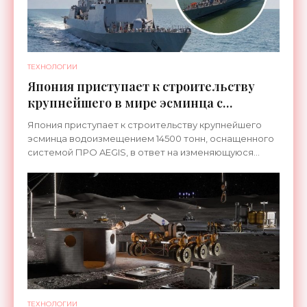
ТЕХНОЛОГИИ
Япония приступает к строительству
крупнейшего в мире эсминца с
системой ПРО AEGIS - «Оружие»
Япония приступает к строительству крупнейшего
эсминца водоизмещением 14500 тонн, оснащенного
системой ПРО AEGIS, в ответ на изменяющуюся
ситуацию в Восточной Азии — в частности, на
ракетные
ТЕХНОЛОГИИ