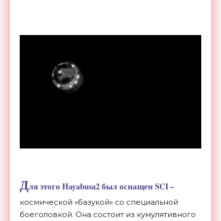
Д
ля этого Hayabusa2 был оснащен SCI –
космической «базукой» со специальной
боеголовкой. Она состоит из кумулятивного