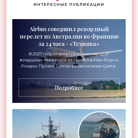
ИНТЕРЕСНЫЕ ПУБЛИКАЦИИ
Airbus совершил рекордный
перелет из Австралии во Францию
за 24 часа - «Техника»
В 2027 году откроется новый маршрут
воздушных перевозок из Сиднея в Нью-Йорк и
Лондон. Проект Sunrise авиакомпании Qantas
Airways организует беспосадочные перелеты
длительностью до 24
Подробнее